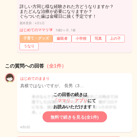
詳しい方同じ様な経験された方どうなりますか？
またどんな治療が必要になりますか？
ぐらついた歯は金曜日に抜く予定です！
最終更新：4月1日
はじめてのママリ🔰
5歳2ヶ月, 7歳
子育て・グッズ
歯医者
小学校
写真
上の子
うなり
この質問への回答
（全1件）
はじめてのままり
真横ではないですが、 長男（3…
この回答の続きは
「ママリ」アプリ
にて
お読みいただけます！
無料で続きを見る(全1件)
4月1日