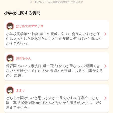
※一部プレミアム会員限定の機能もございます
小学校に関する質問
はじめてのママリ🔰
小学校高学年〜中学1年生の親戚に久々に会うんですけど何
かちょっとした物あげたいけどこの年齢は何あげたら喜ぶの
か？？流行っ…
お豆ちゃん
保育園でのフッ素洗口(週一回法) 休みが重なって2週間でき
ないと意味ないですか？😭 来週と再来週、お盆の用事がある
のと 親戚…
ままり
どちらの園がいいと思いますか？長文です🙏 ①私立こども
園 車で10分 ○荷物がほとんどないから用意が少ない。 ○部
屋まで子供を…