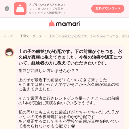
アプリでいつでもアクセス！
無料ダウンロード
ママに嬉しい！アプリ限定
キャンペーンも随時配信中！
女性専用匿名QA
アプリ・情報サ
トップ
子育て・グッズ
上の子の歯並びが心配です。下の前歯がぐらつき、永久
イト
上の子の歯並びが心配です。下の前歯がぐらつき、永
久歯が真横に生えてきました。今後の治療や矯正につ
いて、経験者の方に教えていただきたいです。
歯並びに詳しい方いませんか？？
上の子が最近下の前歯がぐらついてきて来ました
そこまでは良かったんですがそこから永久歯が写真の様
に生えてきました。
そこで歯医者に行きレントゲンを撮ったところ上の前歯
の1本が完全に真横を向いているそうです。
私の周りにもこんなに歯並びがぐちゃぐちゃだった子が
いないので今後綺麗に治るのかが心配です
あと矯正するにしてもも小学校で前歯が真横を向いてい
て虐められないかも心配です😭