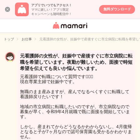
アプリでいつでもアクセス！
無料ダウンロード
ママに嬉しい！アプリ限定
キャンペーンも随時配信中！
女性専用匿名QA
アプリ・情報サ
トップ
お仕事
元看護師の女性が、妊娠中で産後すぐに市立病院に転職を希望し
イト
元看護師の女性が、妊娠中で産後すぐに市立病院に転
職を希望しています。夜勤が難しいため、面接で時短
希望を伝えても良いか悩んでいます。
元看護師で転職について質問です🙋🏼‍♀️
現在専業主婦で妊娠中です。
無職のまま産みますが、産んでなるべくすぐに転職して
看護師戻りたいです！
地域の市立病院に転職したいのですが、市立病院なので
募集が早く、令和9年4月就職で既に面接を開始していま
す。
しかし、産まれてからどうなるかわからないし、4月復帰
となると子が7ヶ月なので認可保育園も受かるかわかりま
せん。