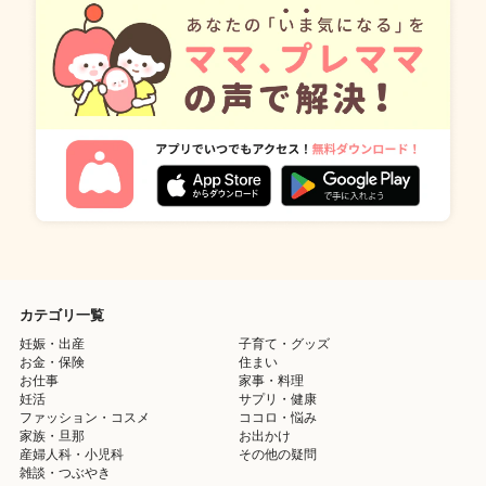
カテゴリ一覧
妊娠・出産
子育て・グッズ
お金・保険
住まい
お仕事
家事・料理
妊活
サプリ・健康
ファッション・コスメ
ココロ・悩み
家族・旦那
お出かけ
産婦人科・小児科
その他の疑問
雑談・つぶやき