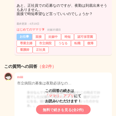
あと、正社員での応募なのですが、夜勤は到底出来そう
もありません。
面接で時短希望など言っていいのでしょうか？
最終更新：4月19日
はじめてのママリ🔰
妊娠35週目
お仕事
面接
妊娠中
時短
認可保育園
専業主婦
市立病院
うなる
転職
復帰
看護師
正社員
この質問への回答
（全2件）
miiii
市立病院の募集は夜勤必須なの…
この回答の続きは
「ママリ」アプリ
にて
お読みいただけます！
無料で続きを見る(全2件)