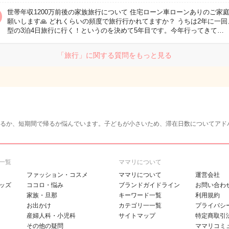
世帯年収1200万前後の家族旅行について 住宅ローン車ローンありのご家
願いします🙏 どれくらいの頻度で旅行行かれてますか？ うちは2年に一回
型の3泊4日旅行に行く！というのを決めて5年目です。今年行ってきて…
「旅行」に関する質問をもっと見る
るか、短期間で帰るか悩んでいます。子どもが小さいため、滞在日数についてアド
一覧
ママリについて
ファッション・コスメ
ママリについて
運営会社
ッズ
ココロ・悩み
ブランドガイドライン
お問い合わ
家族・旦那
キーワード一覧
利用規約
お出かけ
カテゴリ一一覧
プライバシ
産婦人科・小児科
サイトマップ
特定商取引
その他の疑問
ママリコミ