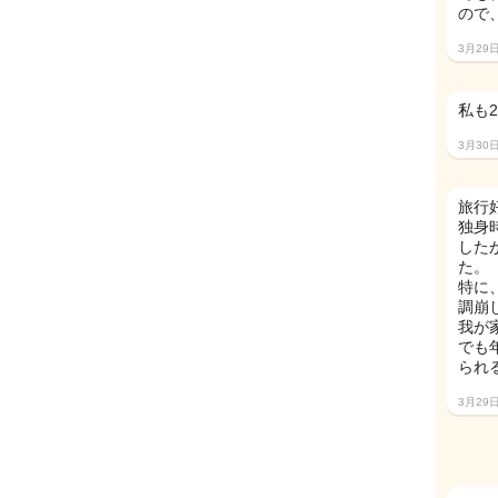
ので
3月29
私も
3月30
旅行
独身
した
た。
特に
調崩
我が
でも
られ
3月29