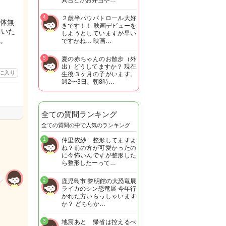
具合とかお弁当や…
4
２歳半パウパトロール大好
体無
きです！！ 映画デビューを
ていた
しようとしていますが早い
。
ですかね… 映画…
5
夏の赤ちゃんのお散歩（外
出）どうしてますか？ 現在
に入り
生後３ヶ月の子がいます。
週2〜3日、朝8時…
全ての質問ランキング
全ての質問の中で人気のランキング
1
仲里依紗 整形してますよ
ね？前の方が可愛かったの
に今怖いんですが整形した
ら整形したーって…
2
鹿児島市 黎明館の大恐竜展
ライカのシン恐竜展 今年行
かれた方いらっしゃいます
か？ どちらか…
3
地震あと 帰省は控えるべ