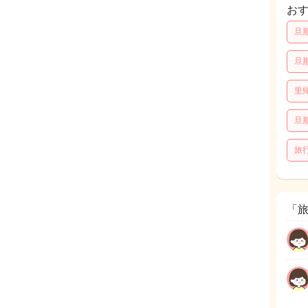
お
旦
旦
里
旦
旅
「