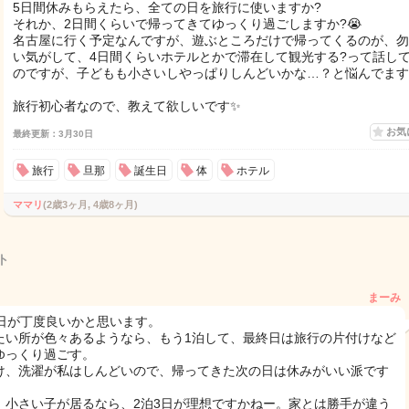
5日間休みもらえたら、全ての日を旅行に使いますか?
それか、2日間くらいで帰ってきてゆっくり過ごしますか?😭
名古屋に行く予定なんですが、遊ぶところだけで帰ってくるのが、勿
い気がして、4日間くらいホテルとかで滞在して観光する?って話し
のですが、子どもも小さいしやっぱりしんどいかな…？と悩んでます
旅行初心者なので、教えて欲しいです✨
お気
最終更新：3月30日
旅行
旦那
誕生日
体
ホテル
ママリ
(2歳3ヶ月, 4歳8ヶ月)
ト
まーみ
3日が丁度良いかと思います。
たい所が色々あるようなら、もう1泊して、最終日は旅行の片付けなど
ゆっくり過ごす。
け、洗濯が私はしんどいので、帰ってきた次の日は休みがいい派です
、小さい子が居るなら、2泊3日が理想ですかねー。家とは勝手が違う