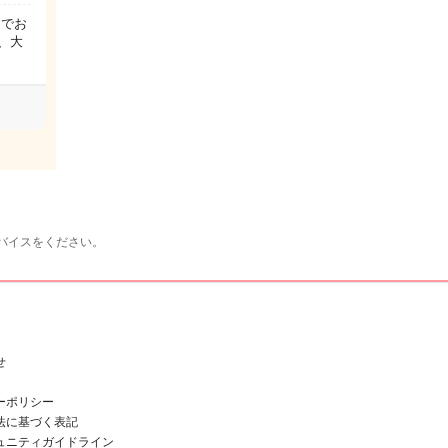
庭でお
、大
バイスをください。
せ
ーポリシー
法に基づく表記
ュニティガイドライン