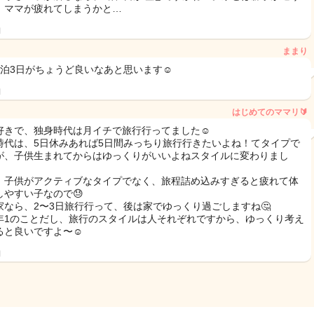
、ママが疲れてしまうかと…
日
ままり
2泊3日がちょうど良いなあと思います☺️
日
はじめてのママリ🔰
好きで、独身時代は月イチで旅行行ってました☺️
時代は、5日休みあれば5日間みっちり旅行行きたいよね！てタイプで
が、子供生まれてからはゆっくりがいいよねスタイルに変わりまし
、子供がアクティブなタイプでなく、旅程詰め込みすぎると疲れて体
しやすい子なので😓
家なら、2〜3日旅行行って、後は家でゆっくり過ごしますね🤔
年1のことだし、旅行のスタイルは人それぞれですから、ゆっくり考え
ると良いですよ〜☺️
日