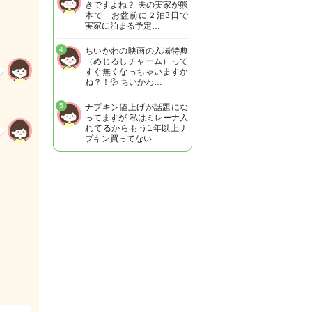
きですよね？ 夫の実家が熊
本で お盆前に２泊3日で
実家に泊まる予定…
4
ちいかわの映画の入場特典
（めじるしチャーム）って
すぐ無くなっちゃいますか
ね？！💦 ちいかわ…
5
ナプキン値上げが話題にな
ってますが 私はミレーナ入
れてるからもう1年以上ナ
プキン買ってない…