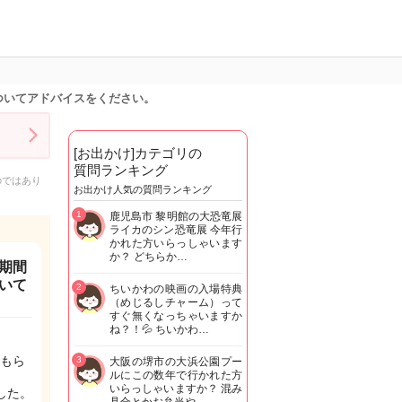
ついてアドバイスをください。
[お出かけ]カテゴリの
質問ランキング
のではあり
お出かけ人気の質問ランキング
1
鹿児島市 黎明館の大恐竜展
ライカのシン恐竜展 今年行
かれた方いらっしゃいます
か？ どちらか…
期間
いて
2
ちいかわの映画の入場特典
（めじるしチャーム）って
すぐ無くなっちゃいますか
ね？！💦 ちいかわ…
もら
3
大阪の堺市の大浜公園プー
ルにこの数年で行かれた方
いらっしゃいますか？ 混み
した。