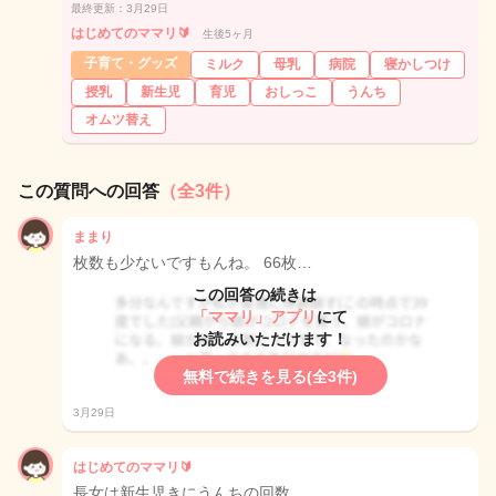
最終更新：3月29日
はじめてのママリ🔰
生後5ヶ月
子育て・グッズ
ミルク
母乳
病院
寝かしつけ
授乳
新生児
育児
おしっこ
うんち
オムツ替え
この質問への回答
（全3件）
ままり
枚数も少ないですもんね。 66枚…
この回答の続きは
「ママリ」アプリ
にて
お読みいただけます！
無料で続きを見る(全3件)
3月29日
はじめてのママリ🔰
長女は新生児きにうんちの回数…