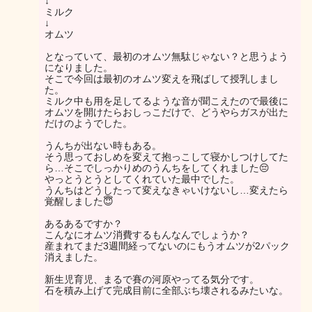
↓
ミルク
↓
オムツ
となっていて、最初のオムツ無駄じゃない？と思うよう
になりました。
そこで今回は最初のオムツ変えを飛ばして授乳しまし
た。
ミルク中も用を足してるような音が聞こえたので最後に
オムツを開けたらおしっこだけで、どうやらガスが出た
だけのようでした。
うんちが出ない時もある。
そう思っておしめを変えて抱っこして寝かしつけしてた
ら…そこでしっかりめのうんちをしてくれました😔
やっとうとうとしてくれていた最中でした。
うんちはどうしたって変えなきゃいけないし…変えたら
覚醒しました😇
あるあるですか？
こんなにオムツ消費するもんなんでしょうか？
産まれてまだ3週間経ってないのにもうオムツが2パック
消えました。
新生児育児、まるで賽の河原やってる気分です。
石を積み上げて完成目前に全部ぶち壊されるみたいな。