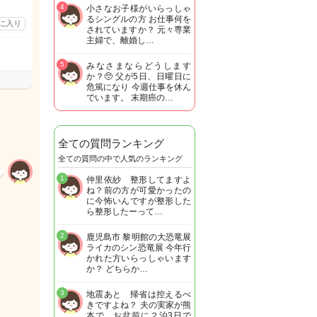
4
小さなお子様がいらっしゃ
るシングルの方 お仕事何を
に入り
されていますか？ 元々専業
主婦で、離婚し…
5
みなさまならどうします
か？🥺 父が5日、日曜日に
危篤になり 今週仕事を休ん
でいます。 末期癌の…
全ての質問ランキング
全ての質問の中で人気のランキング
1
仲里依紗 整形してますよ
ね？前の方が可愛かったの
に今怖いんですが整形した
ら整形したーって…
2
鹿児島市 黎明館の大恐竜展
ライカのシン恐竜展 今年行
かれた方いらっしゃいます
か？ どちらか…
3
地震あと 帰省は控えるべ
きですよね？ 夫の実家が熊
本で お盆前に２泊3日で