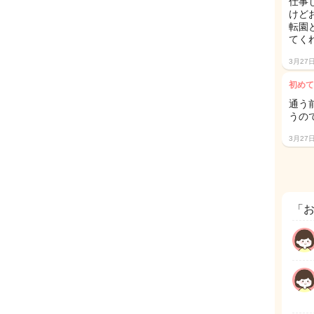
仕事
けど
転園
てく
3月27
初めて
通う
うの
3月27
「