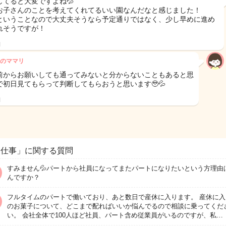
してると大変ですよね💦
お子さんのことを考えてくれてるいい園なんだなと感じました！
ということなので大丈夫そうなら予定通りではなく、少し早めに進め
れそうですが！
日
のママリ
前からお願いしても通ってみないと分からないこともあると思
で初日見てもらって判断してもらおうと思います🥹💦
日
お仕事」に関する質問
すみません💦パートから社員になってまたパートになりたいという方理由
んですか？
フルタイムのパートで働いており、あと数日で産休に入ります。 産休に入
のお菓子について、どこまで配ればいいか悩んでるので相談に乗ってくだ
い。 会社全体で100人ほど社員、パート含め従業員がいるのですが、私…