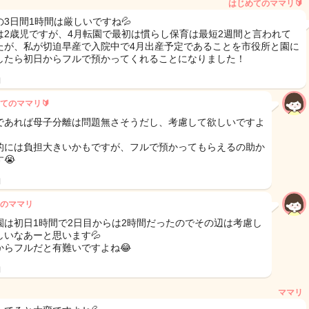
はじめてのママリ🔰
の3日間1時間は厳しいですね💦
は2歳児ですが、4月転園で最初は慣らし保育は最短2週間と言われて
たが、私が切迫早産で入院中で4月出産予定であることを市役所と園に
したら初日からフルで預かってくれることになりました！
日
てのママリ🔰
であれば母子分離は問題無さそうだし、考慮して欲しいですよ
的には負担大きいかもですが、フルで預かってもらえるの助か
😭
日
のママリ
園は初日1時間で2日目からは2時間だったのでその辺は考慮し
しいなあーと思います💦
からフルだと有難いですよね😂
日
ママリ