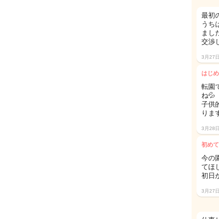
最初
うち
まし
交渉
3月27
はじめ
転園
ね💦
子供
ります
3月28
初めて
今の
てほ
初日
3月27