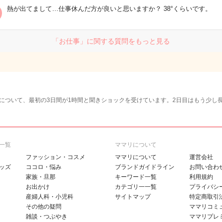
熱が出てまして…仕事休んだ方が良いと思いますか？ 38°くらいです。
「お仕事」に関する質問をもっと見る
について、最初の3日間が1時間と聞きショックを受けています。2日目はもう少し
一覧
ママリについて
ファッション・コスメ
ママリについて
運営会社
ッズ
ココロ・悩み
ブランドガイドライン
お問い合わ
家族・旦那
キーワード一覧
利用規約
お出かけ
カテゴリ一一覧
プライバシ
産婦人科・小児科
サイトマップ
特定商取引
その他の疑問
ママリコミ
雑談・つぶやき
ママリプレ