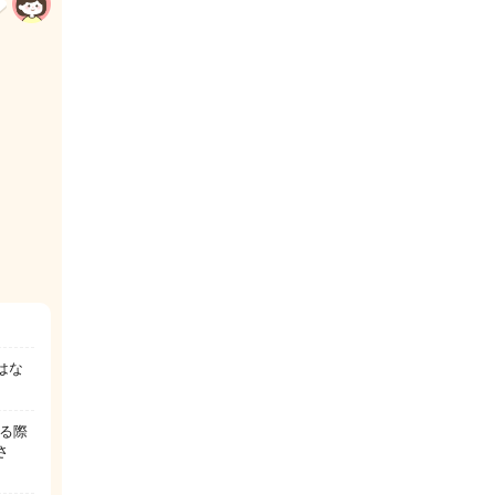
はな
る際
さ