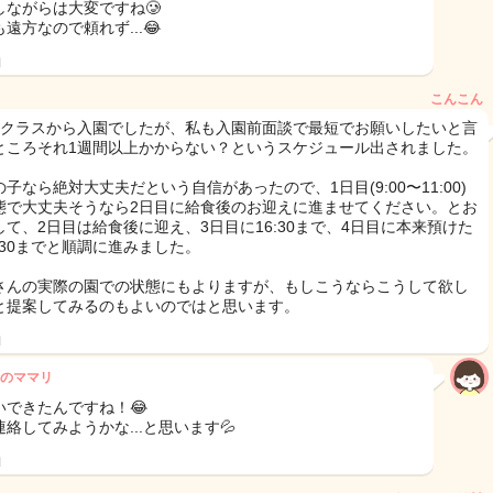
しながらは大変ですね🥲
遠方なので頼れず...😂
日
こんこん
児クラスから入園でしたが、私も入園前面談で最短でお願いしたいと言
ところそれ1週間以上かからない？というスケジュール出されました。
子なら絶対大丈夫だという自信があったので、1日目(9:00〜11:00)
態で大丈夫そうなら2日目に給食後のお迎えに進ませてください。とお
して、2日目は給食後に迎え、3日目に16:30まで、4日目に本来預けた
8:30までと順調に進みました。
さんの実際の園での状態にもよりますが、もしこうならこうして欲し
と提案してみるのもよいのではと思います。
日
のママリ
いできたんですね！😂
絡してみようかな...と思います💦
日