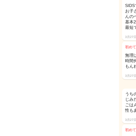
SI
お子
んの
基本
最短
3月27
初めて
無理
時間
もんね
3月27
うち
じみ
ごは
性も
3月27
初めて