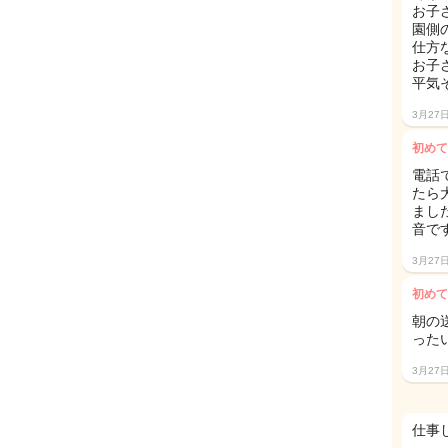
お子
園側
仕方
お子
平気
3月27
初めて
電話
たら
まし
音です
3月27
初めて
朝の
った
3月27
仕事