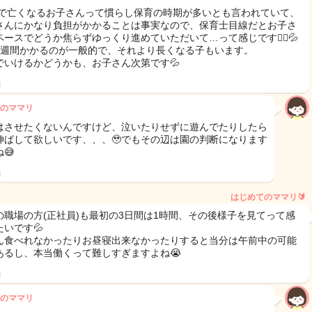
DSで亡くなるお子さんって慣らし保育の時期が多いとも言われていて、
さんにかなり負担がかかることは事実なので、保育士目線だとお子さ
ペースでどうか焦らずゆっくり進めていただいて…って感じです🙇‍♀️💦
2週間かかるのが一般的で、それより長くなる子もいます。
でいけるかどうかも、お子さん次第です💦
日
のママリ
はさせたくないんですけど、泣いたりせずに遊んでたりしたら
伸ばして欲しいです、、、🥹でもその辺は園の判断になります
😅
日
はじめてのママリ🔰
の職場の方(正社員)も最初の3日間は1時間、その後様子を見てって感
たいです💦
ん食べれなかったりお昼寝出来なかったりすると当分は午前中の可能
あるし、本当働くって難しすぎますよね😭
日
のママリ