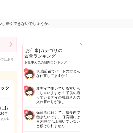
少し長くできないでしょうか。
[お仕事]カテゴリの
質問ランキング
のではあり
お仕事人気の質問ランキング
1
30歳前後でパートの方どん
な仕事してますか？
ョック
2
放デイで働いている方いら
っしゃいますか？ 子供の通
。
っているデイの職員さんの
入れ替わりが激し…
にお
3
保育園に預けて、扶養内で
おき
働きたいです。 保育園には
言われ
月64時間以上働いていない
と預けられません…