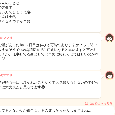
さんのことと
の方針で
ないんでしょうね😭
さんは全然
そうなんですか？😳
日
のママリ
で話があった時に2日目は伸びる可能性ありますか？って聞い
大丈夫そうであれば2時間でお迎えになると思いますと言われ
た！が、仕事してる身としては早めに終わらせてほしいのが本
🥲
日
のママリ
送迎時も一回も泣かれたことなくて人見知りもしないのでぜっ
いに大丈夫だと思ってます😂
日
はじめてのママリ🔰
してるとなかなか都合つけるの難しかったりしますよね…