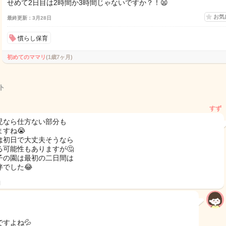
せめて2日目は2時間か3時間じゃないですか？！😫
お気
最終更新：3月28日
慣らし保育
初めてのママリ
(1歳7ヶ月)
ト
すず
児なら仕方ない部分も
ますね😭
は初日で大丈夫そうなら
る可能性もありますが🤔
子の園は最初の二日間は
伴でした😂
日
ですよね💦