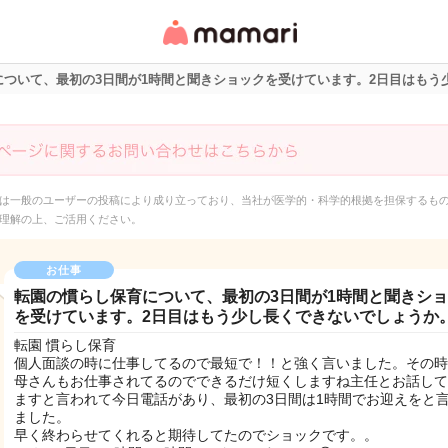
女性専用匿名QAアプ
リ・情報サイト
について、最初の3日間が1時間と聞きショックを受けています。2日目はもう
は一般のユーザーの投稿により成り立っており、当社が医学的・科学的根拠を担保するも
理解の上、ご活用ください。
お仕事
転園の慣らし保育について、最初の3日間が1時間と聞きシ
を受けています。2日目はもう少し長くできないでしょうか
転園 慣らし保育
個人面談の時に仕事してるので最短で！！と強く言いました。その時
母さんもお仕事されてるのでできるだけ短くしますね主任とお話して
ますと言われて今日電話があり、最初の3日間は1時間でお迎えをと
ました。
早く終わらせてくれると期待してたのでショックです。。