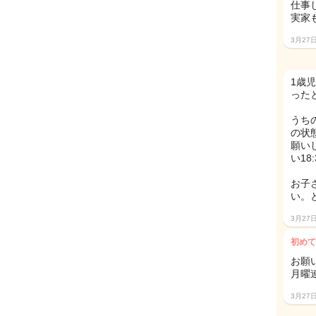
仕事
実家も
3月27
1歳
った
うちの
の状
願い
い1
お子
い。
3月27
初めて
お願
月曜連
3月27