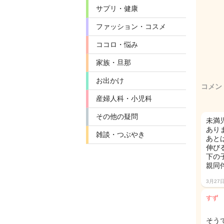
サプリ・健康
ファッション・コスメ
ココロ・悩み
家族・旦那
お出かけ
コメン
産婦人科・小児科
その他の疑問
未満
あり
雑談・つぶやき
あと
伸び
下の
親同
3月27
すず
そう