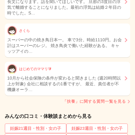
長文になります。話を聞いてほしいです。 旦那の3度目の浮
気で離婚することになりました。最初の浮気は結婚２年目の
時でした。S…
さくら
スーパーの中の焼き鳥日本一。 車で3分。時給1110円。お会
計はスーパーのレジ。 焼き鳥炎で働いた経験がある。 キャ
ッツアイの…
はじめてのママリ🔰
10月から社会保険の条件が変わると聞きました (週20時間以
上が対象) 会社に相談するの1番ですが、 最近、責任者が不
機嫌オーラ…
「扶養」に関する質問一覧を見る
みんなの口コミ・体験談まとめから見る
妊娠21週目・性別・女の子
妊娠23週目・性別・女の子