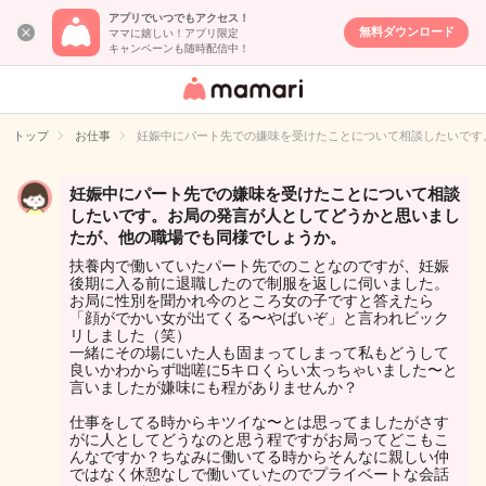
アプリでいつでもアクセス！
無料ダウンロード
ママに嬉しい！アプリ限定
キャンペーンも随時配信中！
女性専用匿名QA
アプリ・情報サ
トップ
お仕事
妊娠中にパート先での嫌味を受けたことについて相談したいです
イト
妊娠中にパート先での嫌味を受けたことについて相談
したいです。お局の発言が人としてどうかと思いまし
たが、他の職場でも同様でしょうか。
扶養内で働いていたパート先でのことなのですが、妊娠
後期に入る前に退職したので制服を返しに伺いました。
お局に性別を聞かれ今のところ女の子ですと答えたら
「顔がでかい女が出てくる〜やばいぞ」と言われビック
リしました（笑）
一緒にその場にいた人も固まってしまって私もどうして
良いかわからず咄嗟に5キロくらい太っちゃいました〜と
言いましたが嫌味にも程がありませんか？
仕事をしてる時からキツイな〜とは思ってましたがさす
がに人としてどうなのと思う程ですがお局ってどこもこ
んなですか？ちなみに働いてる時からそんなに親しい仲
ではなく休憩なしで働いていたのでプライベートな会話