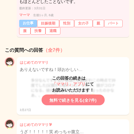
もほとんどしたことないです。
最終更新：3月31日
マーマ
生後1ヶ月, 6歳
お仕事
妊娠後期
性別
女の子
親
パート
服
扶養
退職
この質問への回答
（全7件）
はじめてのママリ
ありえないですね！頭おかしい…
この回答の続きは
「ママリ」アプリ
にて
お読みいただけます！
無料で続きを見る(全7件)
3月27日
はじめてのママリ🔰
うざ！！！！！笑 めっちゃ腹立…