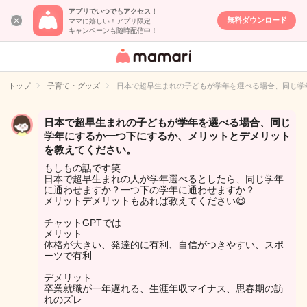
アプリでいつでもアクセス！
無料ダウンロード
ママに嬉しい！アプリ限定
キャンペーンも随時配信中！
女性専用匿名QA
アプリ・情報サ
トップ
子育て・グッズ
日本で超早生まれの子どもが学年を選べる場合、同じ学
イト
日本で超早生まれの子どもが学年を選べる場合、同じ
学年にするか一つ下にするか、メリットとデメリット
を教えてください。
もしもの話です笑
日本で超早生まれの人が学年選べるとしたら、同じ学年
に通わせますか？一つ下の学年に通わせますか？
メリットデメリットもあれば教えてください😆
チャットGPTでは
メリット
体格が大きい、発達的に有利、自信がつきやすい、スポ
ーツで有利
デメリット
卒業就職が一年遅れる、生涯年収マイナス、思春期の訪
れのズレ