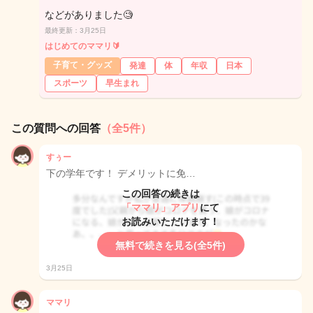
などがありました🧐
最終更新：3月25日
はじめてのママリ🔰
子育て・グッズ
発達
体
年収
日本
スポーツ
早生まれ
この質問への回答
（全5件）
すぅー
下の学年です！ デメリットに免…
この回答の続きは
「ママリ」アプリ
にて
お読みいただけます！
無料で続きを見る(全5件)
3月25日
ママリ