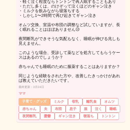
・軽く泣く程度ならトントンで再入眠することもあり
・ただし多くは、のけぞって泣くほどのギャン泣き
・ミルクを飲みながら寝落ちする
・しかし1〜2時間で再び起きてギャン泣き
オムツ交換、室温や布団の調整など試していますが、長
く眠れることはほぼありません😥
夜間断乳ができそうな気配もなく、睡眠が伸びる兆しも
見えません。
このような場合、受診して薬などを処方してもらうケー
スはあるのでしょうか？
赤ちゃんでも睡眠のために服薬することはありますか？
同じような経験をされた方や、改善したきっかけがあれ
ば教えていただきたいです。
最終更新：3月24日
ママ
子育て・グッズ
ミルク
母乳
離乳食
オムツ
赤ちゃん
夫
布団
息子
服
泣く
睡眠
夜間断乳
憂鬱
ギャン泣き
寝落ち
トントン