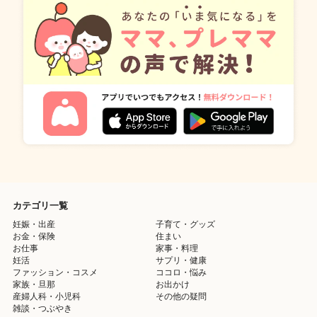
カテゴリ一覧
妊娠・出産
子育て・グッズ
お金・保険
住まい
お仕事
家事・料理
妊活
サプリ・健康
ファッション・コスメ
ココロ・悩み
家族・旦那
お出かけ
産婦人科・小児科
その他の疑問
雑談・つぶやき