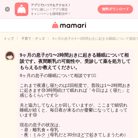
アプリでいつでもアクセス！
無料ダウンロード
ママに嬉しい！アプリ限定
キャンペーンも随時配信中！
女性専用匿名QA
アプリ・情報サ
トップ
子育て・グッズ
9ヶ月の息子が1〜2時間おきに起きる睡眠について相
イト
9ヶ月の息子が1〜2時間おきに起きる睡眠について相
談です。夜間断乳の可能性や、受診して薬を処方して
もらえるか教えてください。
9ヶ月の息子の睡眠について相談です🙇‍♀️
これまで夜通し寝たのは2回程度で、普段は1〜2時間おき
に起きます😢3時間続けて眠れれば「今日はよく寝た」と
感じるくらいです💦
夫と協力してなんとか回していますが、ここまで細切れ
睡眠が続くと、毎日夜が来るのが憂鬱になってしまって
います😢
現在の息子の状況は、
・昼：離乳食＋母乳
・夜：ミルク（母乳だと30分ほどで起きてしまうため）