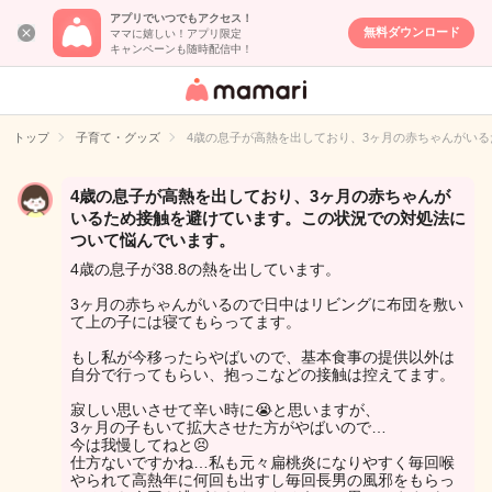
アプリでいつでもアクセス！
無料ダウンロード
ママに嬉しい！アプリ限定
キャンペーンも随時配信中！
女性専用匿名QA
アプリ・情報サ
トップ
子育て・グッズ
4歳の息子が高熱を出しており、3ヶ月の赤ちゃんがい
イト
4歳の息子が高熱を出しており、3ヶ月の赤ちゃんが
いるため接触を避けています。この状況での対処法に
ついて悩んでいます。
4歳の息子が38.8の熱を出しています。
3ヶ月の赤ちゃんがいるので日中はリビングに布団を敷い
て上の子には寝てもらってます。
もし私が今移ったらやばいので、基本食事の提供以外は
自分で行ってもらい、抱っこなどの接触は控えてます。
寂しい思いさせて辛い時に😭と思いますが、
3ヶ月の子もいて拡大させた方がやばいので…
今は我慢してねと😣
仕方ないですかね…私も元々扁桃炎になりやすく毎回喉
やられて高熱年に何回も出すし毎回長男の風邪をもらっ