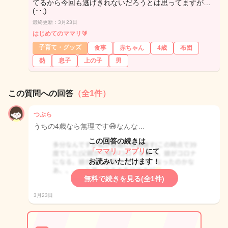
てるから今回も逃げきれないだろうとは思ってますが…
(･･;)
最終更新：3月23日
はじめてのママリ🔰
子育て・グッズ
食事
赤ちゃん
4歳
布団
熱
息子
上の子
男
この質問への回答
（全1件）
つぶら
うちの4歳なら無理です😅なんな…
この回答の続きは
「ママリ」アプリ
にて
お読みいただけます！
無料で続きを見る(全1件)
3月23日