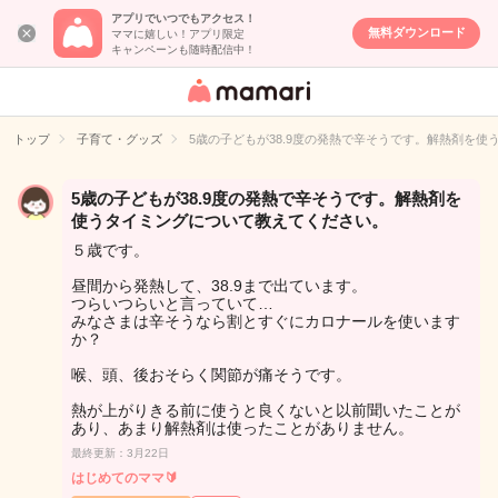
アプリでいつでもアクセス！
無料ダウンロード
ママに嬉しい！アプリ限定
キャンペーンも随時配信中！
女性専用匿名QA
アプリ・情報サ
トップ
子育て・グッズ
5歳の子どもが38.9度の発熱で辛そうです。解熱剤を
イト
5歳の子どもが38.9度の発熱で辛そうです。解熱剤を
使うタイミングについて教えてください。
５歳です。
昼間から発熱して、38.9まで出ています。
つらいつらいと言っていて…
みなさまは辛そうなら割とすぐにカロナールを使います
か？
喉、頭、後おそらく関節が痛そうです。
熱が上がりきる前に使うと良くないと以前聞いたことが
あり、あまり解熱剤は使ったことがありません。
最終更新：3月22日
はじめてのママ🔰