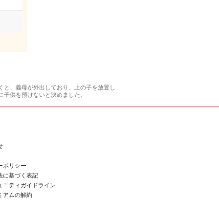
くと、義母が外出しており、上の子を放置し
に子供を預けないと決めました。
せ
ーポリシー
法に基づく表記
ュニティガイドライン
ミアムの解約