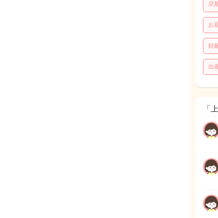
旦
お
妊
出
「