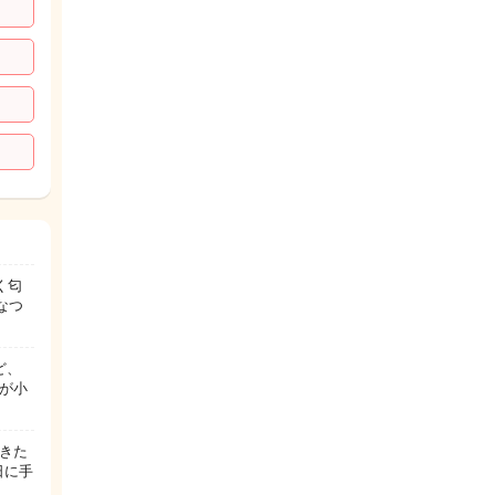
く匂
なつ
ど、
が小
きた
日に手