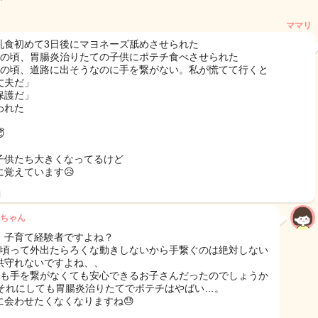
ママリ
乳食初めて3日後にマヨネーズ舐めさせられた
歳の頃、胃腸炎治りたての子供にポテチ食べさせられた
歳の頃、道路に出そうなのに手を繋がない。私が慌てて行くと
丈夫だ」
保護だ」
われた

子供たち大きくなってるけど
に覚えています😥
日
ちゃん
、子育て経験者ですよね？
の頃って外出たらろくな動きしないから手繋ぐのは絶対しない
供守れないですよね、、
でも手を繋がなくても安心できるお子さんだったのでしょうか
😇それにしても胃腸炎治りたてでポテチはやばい…。
に会わせたくなくなりますね😓