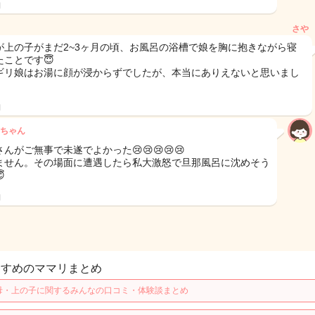
日
さや
が上の子がまだ2~3ヶ月の頃、お風呂の浴槽で娘を胸に抱きながら寝
たことです😇
ギリ娘はお湯に顔が浸からずでしたが、本当にありえないと思いまし
日
ちゃん
んがご無事で未遂でよかった😢😢😢😢😢
ません。その場面に遭遇したら私大激怒で旦那風呂に沈めそう

日
すすめのママリまとめ
母・上の子に関するみんなの口コミ・体験談まとめ