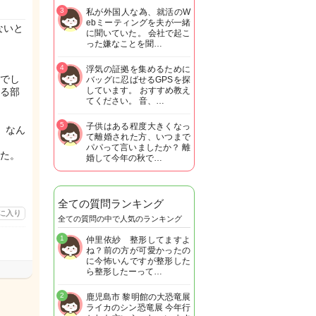
3
私が外国人な為、就活のW
ebミーティングを夫が一緒
ないと
に聞いていた。 会社で起こ
った嫌なことを聞…
4
浮気の証拠を集めるために
でし
バッグに忍ばせるGPSを探
しています。 おすすめ教え
る部
てください。 音、…
5
子供はある程度大きくなっ
、なん
て離婚された方、いつまで
パパって言いましたか？ 離
た。
婚して今年の秋で…
全ての質問ランキング
に入り
全ての質問の中で人気のランキング
1
仲里依紗 整形してますよ
ね？前の方が可愛かったの
に今怖いんですが整形した
ら整形したーって…
2
鹿児島市 黎明館の大恐竜展
ライカのシン恐竜展 今年行