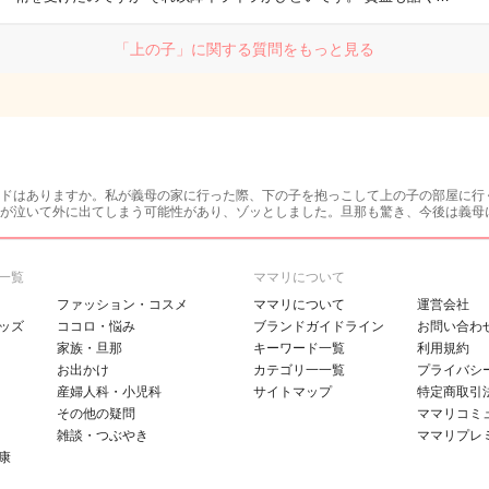
「上の子」に関する質問をもっと見る
ドはありますか。私が義母の家に行った際、下の子を抱っこして上の子の部屋に行
が泣いて外に出てしまう可能性があり、ゾッとしました。旦那も驚き、今後は義母
一覧
ママリについて
ファッション・コスメ
ママリについて
運営会社
ッズ
ココロ・悩み
ブランドガイドライン
お問い合わ
家族・旦那
キーワード一覧
利用規約
お出かけ
カテゴリ一一覧
プライバシ
産婦人科・小児科
サイトマップ
特定商取引
その他の疑問
ママリコミ
雑談・つぶやき
ママリプレ
康