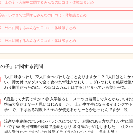
那・上の子・入院中に関するみんなの口コミ・体験談まとめ
昼寝・いつまでに関するみんなの口コミ・体験談まとめ
娠・外出に関するみんなの口コミ・体験談まとめ
産・外出に関するみんなの口コミ・体験談まとめ
上の子」に関する質問
1人目吐きつわりで2人目食べづわりなことありますか！？ 1人目はとにか
い、締め付けがダメで全く食べれず吐きつわり、ヨダレつわりと結構壮絶
わり期間だったのに、 今回はムカムカはするけど食べてたら割と平気…
6歳差って大変ですか？🥺 入学被るし、スーツは着回しできるからいいけ
準備大変だよなーと思いはじめました。 上が中学生になるタイミングで下
学生で、下はある程度上の子のが使えるかなーとか思ったんですが、説…
流産や中絶後のホルモンバランスについて。 経験のある方や詳しい方に聞
いです😭 先日初期の段階で流産となり 吸引法の手術をしました。 7月27
術を受けたのですが それ以降イライラがひどいです。 貧血も酷く…