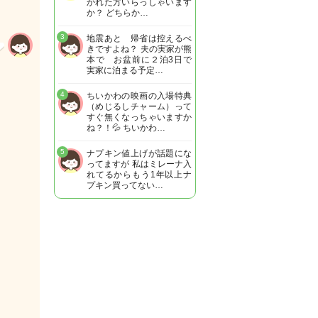
かれた方いらっしゃいます
か？ どちらか…
3
地震あと 帰省は控えるべ
きですよね？ 夫の実家が熊
本で お盆前に２泊3日で
実家に泊まる予定…
4
ちいかわの映画の入場特典
（めじるしチャーム）って
すぐ無くなっちゃいますか
ね？！💦 ちいかわ…
5
ナプキン値上げが話題にな
ってますが 私はミレーナ入
れてるからもう1年以上ナ
プキン買ってない…