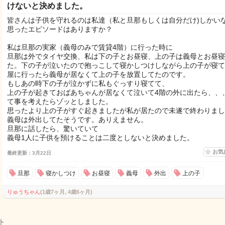
けないと決めました。
皆さんは子供を守れるのは私達（私と旦那もしくは自分だけ)しかい
思ったエピソードはありますか？
私は旦那の実家（義母のみで賃貸4階）に行った時に
旦那は外でタイヤ交換、私は下の子とお昼寝、上の子は義母とお昼寝
た。下の子が泣いたので抱っこして寝かしつけしながら上の子が寝て
屋に行ったら義母が居なくて上の子を放置してたのです。
もしあの時下の子が泣かずに私もぐっすり寝てて、
上の子が起きておばあちゃんが居なくて泣いて4階の外に出たら、、
て事を考えたらゾッとしました。
思ったより上の子がすぐ起きましたが私が居たので未遂で終わりまし
義母は外出してたそうです。ありえません。
旦那に話したら、驚いていて
義母1人に子供を預けることは二度としないと決めました。
お気
最終更新：3月22日
旦那
寝かしつけ
お昼寝
義母
外出
上の子
りゅうちゃん
(1歳7ヶ月, 4歳6ヶ月)
ト