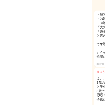
・離
・2
・3
「大
「過
と言
です
もう
鮮明
3月21
りゅう
え、
3歳
と子
3歳
😇
子供