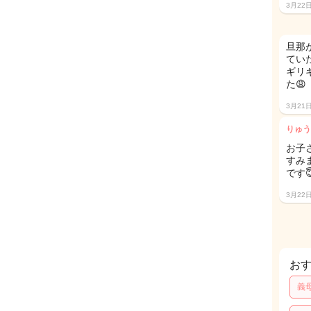
3月22
旦那
てい
ギリ
た😩
3月21
りゅう
お子さ
すみ
です
3月22
お
義