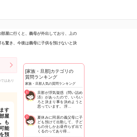
の部屋に行くと、義母が外出しており、上の
那も驚き、今後は義母に子供を預けないと決
[家族・旦那]カテゴリの
質問ランキング
のではあり
家族・旦那人気の質問ランキング
1
旦那が浮気疑惑（問い詰め
済）があったので、いろい
ろと決まり事を決めようと
思っています。 浮…
ます
部屋
2
夏休みに同居の義父母に子
。も
ども預けて出勤して、子ど
もの分しかお昼作らず出て
可能
くるのってあり得…
を預