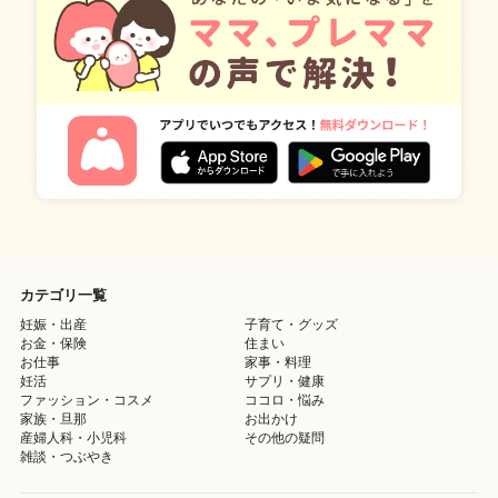
カテゴリ一覧
妊娠・出産
子育て・グッズ
お金・保険
住まい
お仕事
家事・料理
妊活
サプリ・健康
ファッション・コスメ
ココロ・悩み
家族・旦那
お出かけ
産婦人科・小児科
その他の疑問
雑談・つぶやき