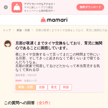
アプリでいつでもアクセス！
無料ダウンロード
ママに嬉しい！アプリ限定
キャンペーンも随時配信中！
女性専用匿名QA
アプリ・情報サ
トップ
家族・旦那
旦那が夜遅くまでタイヤ交換をしており、育児に無関心であ
イト
旦那が夜遅くまでタイヤ交換をしており、育児に無関
心であることに困惑しています。
夜にタイヤ交換するって言ってまだこの時間まで外にい
る旦那、そしてきっと起きれなくて昼くらいまで寝てる
んだろうなぁ。
旦那の実家で同居してるけどだからって本当育児する気
なくて呆れる😑
最終更新：3月21日
mon
生後11ヶ月
家族・旦那
旦那
育児
同居
この質問への回答
（全1件）