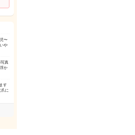
児〜
いや
の写真
浮か
ます
状爪に