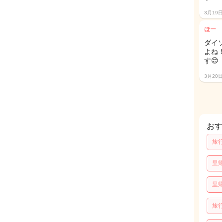
3月19
ほー
ダイ
よね
す😊
3月20
お
旅
里
里
旅