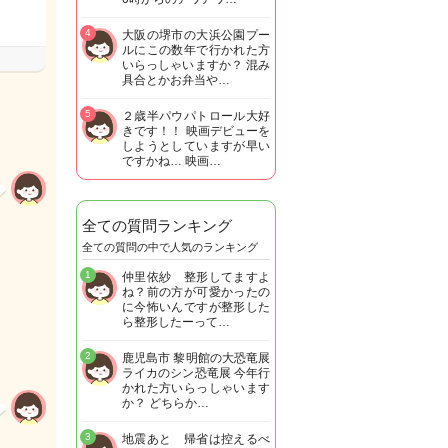
4
大阪の堺市の大浜公園プー
ルにこの数年で行かれた方
いらっしゃいますか？ 混み
具合とかお弁当や…
5
２歳半パウパトロール大好
きです！！ 映画デビューを
しようとしていますが早い
ですかね… 映画…
全ての質問ランキング
全ての質問の中で人気のランキング
1
仲里依紗 整形してますよ
ね？前の方が可愛かったの
に今怖いんですが整形した
ら整形したーって…
2
鹿児島市 黎明館の大恐竜展
ライカのシン恐竜展 今年行
かれた方いらっしゃいます
か？ どちらか…
3
地震あと 帰省は控えるべ