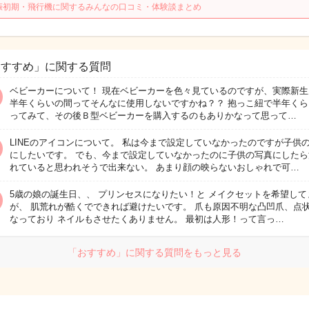
娠初期・飛行機に関するみんなの口コミ・体験談まとめ
おすすめ」に関する質問
ベビーカーについて！ 現在ベビーカーを色々見ているのですが、実際新生
半年くらいの間ってそんなに使用しないですかね？？ 抱っこ紐で半年くら
ってみて、その後Ｂ型ベビーカーを購入するのもありかなって思って…
LINEのアイコンについて。 私は今まで設定していなかったのですが子供
にしたいです。 でも、今まで設定していなかったのに子供の写真にしたら
れていると思われそうで出来ない。 あまり顔の映らないおしゃれで可…
5歳の娘の誕生日、、 プリンセスになりたい！と メイクセットを希望して
が、 肌荒れが酷くでできれば避けたいです。 爪も原因不明な凸凹爪、点
なっており ネイルもさせたくありません。 最初は人形！って言っ…
「おすすめ」に関する質問をもっと見る