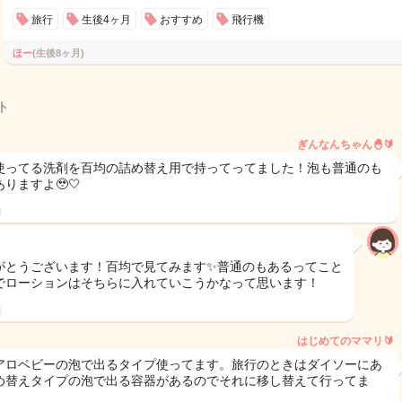
旅行
生後4ヶ月
おすすめ
飛行機
ほー
(生後8ヶ月)
ト
ぎんなんちゃん🐣🔰
使ってる洗剤を百均の詰め替え用で持ってってました！泡も普通のも
りますよ🥹🤍
日
がとうございます！百均で見てみます✨普通のもあるってこと
でローションはそちらに入れていこうかなって思います！
日
はじめてのママリ🔰
アロベビーの泡で出るタイプ使ってます。旅行のときはダイソーにあ
め替えタイプの泡で出る容器があるのでそれに移し替えて行ってま