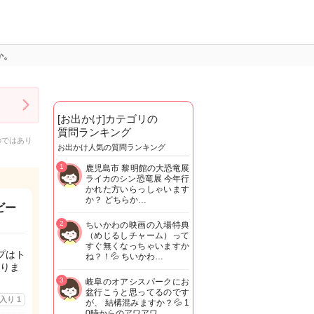
か。
[お出かけ]カテゴリの
質問ランキング
のではあり
お出かけ人気の質問ランキング
1
鹿児島市 黎明館の大恐竜展
ライカのシン恐竜展 今年行
かれた方いらっしゃいます
か？ どちらか…
ビー
2
ちいかわの映画の入場特典
（めじるしチャーム）って
すぐ無くなっちゃいますか
プはト
ね？！💦 ちいかわ…
りま
3
岐阜のオアシスパークにお
盆行こうと思ってるのです
に入り
1
が、 結構混みますか？💦 1
0時からのアワアワ…