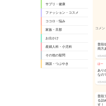
サプリ・健康
ファッション・コスメ
ココロ・悩み
コメン
家族・旦那
お出かけ
普段
産婦人科・小児科
両方あ
その他の疑問
3月20
雑談・つぶやき
ほー
あり
なの
3月20
普段
る詰
す！