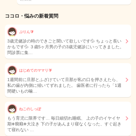
ココロ・悩みの新着質問
ぷりん🔰
3歳児健診の時のできごと聞いて欲しいです💦 ちょっと長い
かもです💦 ３歳5ヶ月男の子の3歳児健診にいってきました。
問診票に集…
はじめてのママリ🔰
1週間前に旦那とふざけていて旦那が私の口を押さえたら、
私の歯が内側に傾いてずれました。 歯医者に行ったら「1週
間硬いもの噛…
ねこのしっぽ
もう育児に限界です… 毎日細切れ睡眠、 上の子のイヤイヤ
期➕癇癪➕大泣き 下の子があんまり寝なくなった、すぐ起き
て寝れない …