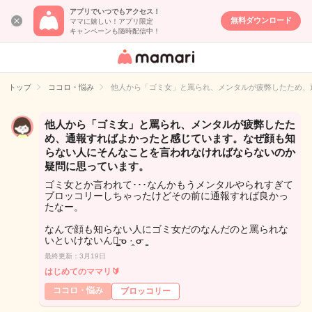
アプリでいつでもアクセス！
無料ダウンロード
ママに嬉しい！アプリ限定
キャンペーンも随時配信中！
女性専用匿名QA
アプリ・情報サ
トップ
ココロ・悩み
他人から「ゴミ女」と罵られ、メンタルが疲弊したため、
イト
他人から「ゴミ女」と罵られ、メンタルが疲弊したた
め、通報すればよかったと感じています。なぜ顔も知
らない人にそんなことを言われなければならないのか
疑問に思っています。
ゴミ女とか言われて･･･なんかもうメンタルやられすぎて
ブロッコリーしちゃったけどその前に通報すれば良かっ
たなー。
なんで顔も知らない人にゴミ女だのなんだのと罵られな
いといけないんだ̳ᓀ ·̭ ᓂ ̳
最終更新：3月19日
はじめてのママリ🔰
ココロ・悩み
ブロッコリー