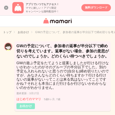
アプリでいつでもアクセス！
無料ダウンロード
ママに嬉しい！アプリ限定
キャンペーンも随時配信中！
女性専用匿名QA
アプリ・情報サ
トップ
お出かけ
GWの予定について、参加者の返事が半分以下で締め切りを考
イト
GWの予定について、参加者の返事が半分以下で締め
切りを考えています。返事がない場合、参加の意思が
ないのでしょうか。どのくらい待つべきでしょうか。
GWの遊ぶ予定をたてようと提案しましたが行ける行けな
いがわかったのがそのグループの半分以下でした。別の
予定も入れられないと思うので(自分も)締め切りたいので
すが、みなさんならどのくらい待ちますか？行ける行け
ないの返事がないってことは来る気はないってことです
かね？それとも本当にまだ行けるか行けないかわからな
いのかがわかりません。
最終更新：3月17日
はじめてのママリ
5歳6ヶ月, 7歳
お出かけ