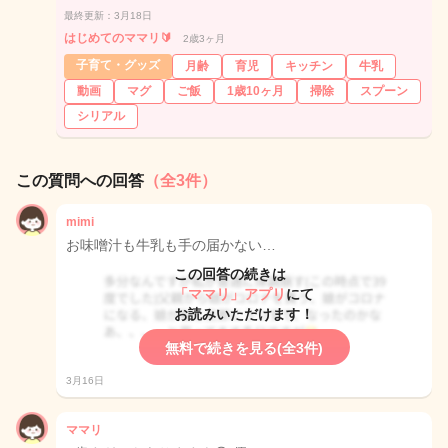
最終更新：3月18日
はじめてのママリ🔰
2歳3ヶ月
子育て・グッズ
月齢
育児
キッチン
牛乳
動画
マグ
ご飯
1歳10ヶ月
掃除
スプーン
シリアル
この質問への回答
（全3件）
mimi
お味噌汁も牛乳も手の届かない…
この回答の続きは
「ママリ」アプリ
にて
お読みいただけます！
無料で続きを見る(全3件)
3月16日
ママリ