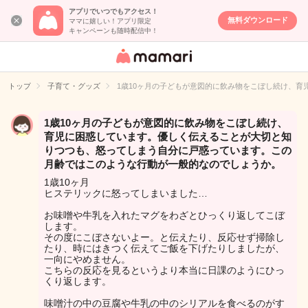
アプリでいつでもアクセス！
無料ダウンロード
ママに嬉しい！アプリ限定
キャンペーンも随時配信中！
女性専用匿名QA
アプリ・情報サ
トップ
子育て・グッズ
1歳10ヶ月の子どもが意図的に飲み物をこぼし続け、
イト
1歳10ヶ月の子どもが意図的に飲み物をこぼし続け、
育児に困惑しています。優しく伝えることが大切と知
りつつも、怒ってしまう自分に戸惑っています。この
月齢ではこのような行動が一般的なのでしょうか。
1歳10ヶ月
ヒステリックに怒ってしまいました…
お味噌や牛乳を入れたマグをわざとひっくり返してこぼ
します。
その度にこぼさないよー。と伝えたり、反応せず掃除し
たり、時にはきつく伝えてご飯を下げたりしましたが、
一向にやめません。
こちらの反応を見るというより本当に日課のようにひっ
くり返します。
味噌汁の中の豆腐や牛乳の中のシリアルを食べるのがす