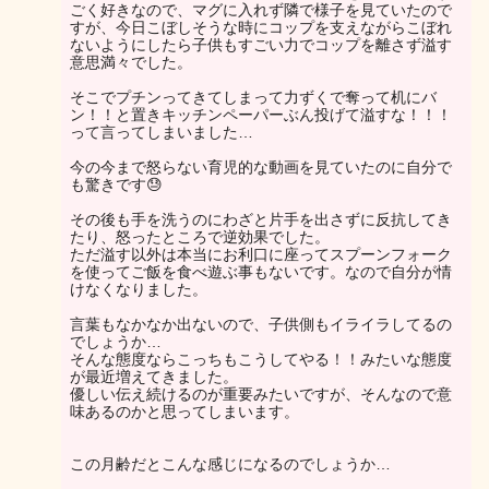
ごく好きなので、マグに入れず隣で様子を見ていたので
すが、今日こぼしそうな時にコップを支えながらこぼれ
ないようにしたら子供もすごい力でコップを離さず溢す
意思満々でした。
そこでプチンってきてしまって力ずくで奪って机にバ
ン！！と置きキッチンペーパーぶん投げて溢すな！！！
って言ってしまいました…
今の今まで怒らない育児的な動画を見ていたのに自分で
も驚きです😓
その後も手を洗うのにわざと片手を出さずに反抗してき
たり、怒ったところで逆効果でした。
ただ溢す以外は本当にお利口に座ってスプーンフォーク
を使ってご飯を食べ遊ぶ事もないです。なので自分が情
けなくなりました。
言葉もなかなか出ないので、子供側もイライラしてるの
でしょうか…
そんな態度ならこっちもこうしてやる！！みたいな態度
が最近増えてきました。
優しい伝え続けるのが重要みたいですが、そんなので意
味あるのかと思ってしまいます。
この月齢だとこんな感じになるのでしょうか…