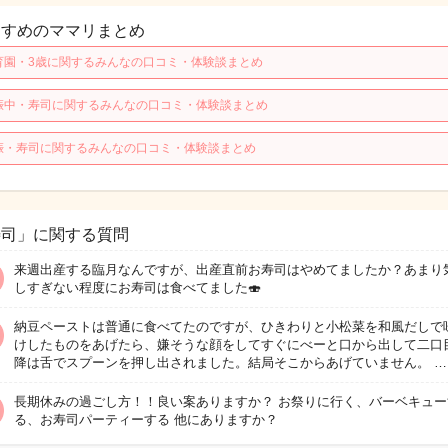
すすめのママリまとめ
育園・3歳に関するみんなの口コミ・体験談まとめ
娠中・寿司に関するみんなの口コミ・体験談まとめ
娠・寿司に関するみんなの口コミ・体験談まとめ
寿司」に関する質問
来週出産する臨月なんですが、出産直前お寿司はやめてましたか？あまり
しすぎない程度にお寿司は食べてました🍣
納豆ペーストは普通に食べてたのですが、ひきわりと小松菜を和風だしで
けしたものをあげたら、嫌そうな顔をしてすぐにべーと口から出して二口
降は舌でスプーンを押し出されました。結局そこからあげていません。 …
長期休みの過ごし方！！良い案ありますか？ お祭りに行く、バーベキュー
る、お寿司パーティーする 他にありますか？