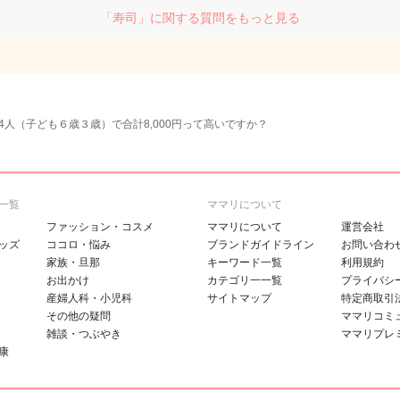
「寿司」に関する質問をもっと見る
4人（子ども６歳３歳）で合計8,000円って高いですか？
一覧
ママリについて
ファッション・コスメ
ママリについて
運営会社
ッズ
ココロ・悩み
ブランドガイドライン
お問い合わ
家族・旦那
キーワード一覧
利用規約
お出かけ
カテゴリ一一覧
プライバシ
産婦人科・小児科
サイトマップ
特定商取引
その他の疑問
ママリコミ
雑談・つぶやき
ママリプレ
康