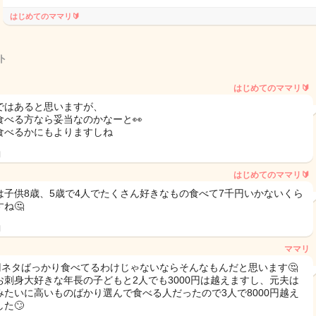
はじめてのママリ🔰
ト
はじめてのママリ🔰
ではあると思いますが、
食べる方なら妥当なのかなーと👀
食べるかにもよりますしね
日
はじめてのママリ🔰
は子供8歳、5歳で4人でたくさん好きなもの食べて7千円いかないくら
ね🤔
日
ママリ
0円ネタばっかり食べてるわけじゃないならそんなもんだと思います🤔
お刺身大好きな年長の子どもと2人でも3000円は越えますし、元夫は
みたいに高いものばかり選んで食べる人だったので3人で8000円越え
た🙄