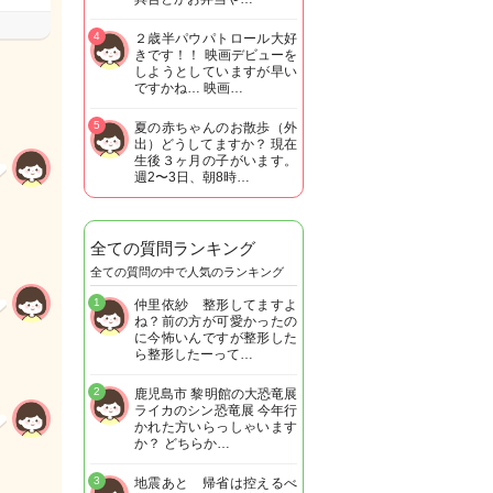
4
２歳半パウパトロール大好
きです！！ 映画デビューを
しようとしていますが早い
ですかね… 映画…
5
夏の赤ちゃんのお散歩（外
出）どうしてますか？ 現在
生後３ヶ月の子がいます。
週2〜3日、朝8時…
全ての質問ランキング
全ての質問の中で人気のランキング
1
仲里依紗 整形してますよ
ね？前の方が可愛かったの
に今怖いんですが整形した
ら整形したーって…
2
鹿児島市 黎明館の大恐竜展
ライカのシン恐竜展 今年行
かれた方いらっしゃいます
か？ どちらか…
3
地震あと 帰省は控えるべ