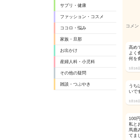
サプリ・健康
ファッション・コスメ
コメン
ココロ・悩み
家族・旦那
高め
お出かけ
よく
何を
産婦人科・小児科
3月16
その他の疑問
雑談・つぶやき
うち
いです
3月16
10
私と
馬鹿
てまし