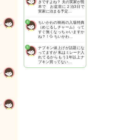
きですよね？ 夫の実家が熊
本で お盆前に２泊3日で
実家に泊まる予定…
4
ちいかわの映画の入場特典
（めじるしチャーム）って
すぐ無くなっちゃいますか
ね？！💦 ちいかわ…
5
ナプキン値上げが話題にな
ってますが 私はミレーナ入
れてるからもう1年以上ナ
プキン買ってない…