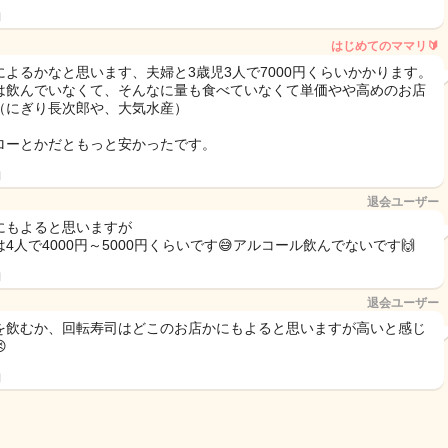
日
はじめてのママリ🔰
によるかなと思います、夫婦と3歳児3人で7000円くらいかかります。
は飲んでいなくて、そんなに量も食べていなくて単価やや高めのお店
（にぎり長次郎や、大気水産）
ローとかだともっと安かったです。
日
退会ユーザー
にもよると思いますが
4人で4000円～5000円くらいです😅アルコール飲んでないです🙌
日
退会ユーザー
を飲むか、回転寿司はどこのお店かにもよると思いますが高いと感じ

日