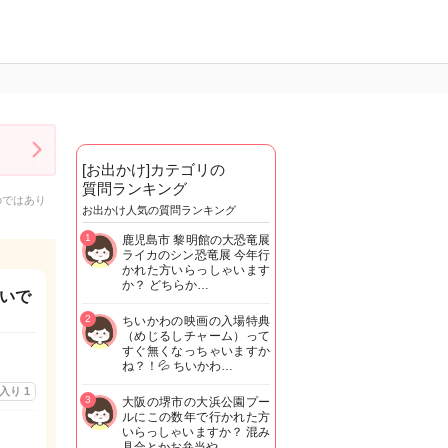
[お出かけ]カテゴリの
質問ランキング
のではあり
お出かけ人気の質問ランキング
1
鹿児島市 黎明館の大恐竜展
ライカのシン恐竜展 今年行
かれた方いらっしゃいます
か？ どちらか…
高いで
2
ちいかわの映画の入場特典
（めじるしチャーム）って
すぐ無くなっちゃいますか
ね？！💦 ちいかわ…
に入り
1
3
大阪の堺市の大浜公園プー
ルにこの数年で行かれた方
いらっしゃいますか？ 混み
具合とかお弁当や…