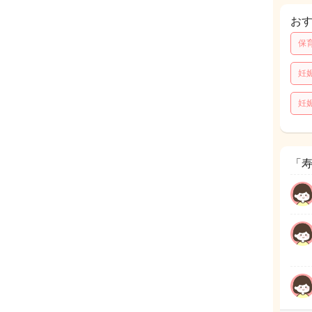
お
保
妊
妊
「