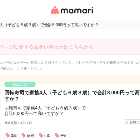
女性専用匿名QAアプ
リ・情報サイト
人（子ども６歳３歳）で合計8,000円って高いですか？
は一般のユーザーの投稿により成り立っており、当社が医学的・科学的根拠を担保するも
理解の上、ご活用ください。
お出かけ
回転寿司で家族4人（子ども６歳３歳）で合計8,000円って
すか？
回転寿司で家族4人（子ども６歳３歳）で
合計8,000円って高いですか？
お気
最終更新：3月16日
3歳
家族
6歳
寿司