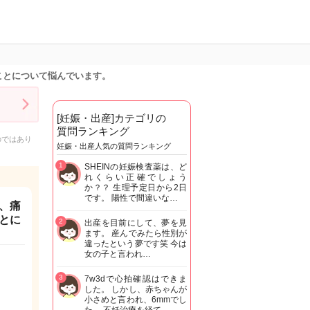
ことについて悩んでいます。
[妊娠・出産]カテゴリの
質問ランキング
のではあり
妊娠・出産人気の質問ランキング
1
SHEINの妊娠検査薬は、ど
れくらい正確でしょう
か？？ 生理予定日から2日
です。 陽性で間違いな…
、痛
とに
2
出産を目前にして、夢を見
ます。 産んでみたら性別が
違ったという夢です笑 今は
女の子と言われ…
3
7w3dで心拍確認はできま
した。 しかし、赤ちゃんが
小さめと言われ、6mmでし