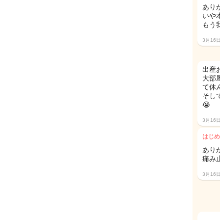
あり
いや
もう
3月16
出産
大部
て休ん
そし
😭
3月16
はじめ
あり
痛み
3月16