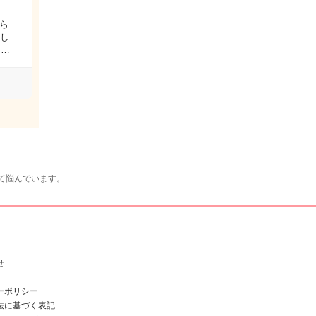
ら
まし
に…
て悩んでいます。
せ
ーポリシー
法に基づく表記