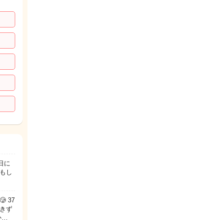
日に
もし
 37
きず
か…