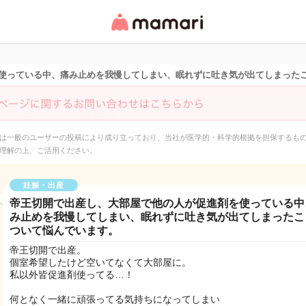
女性専用匿名QAアプ
リ・情報サイト
使っている中、痛み止めを我慢してしまい、眠れずに吐き気が出てしまった
は一般のユーザーの投稿により成り立っており、当社が医学的・科学的根拠を担保するも
理解の上、ご活用ください。
妊娠・出産
帝王切開で出産し、大部屋で他の人が促進剤を使っている中
み止めを我慢してしまい、眠れずに吐き気が出てしまったこ
ついて悩んでいます。
帝王切開で出産。
個室希望したけど空いてなくて大部屋に。
私以外皆促進剤使ってる…！
何となく一緒に頑張ってる気持ちになってしまい