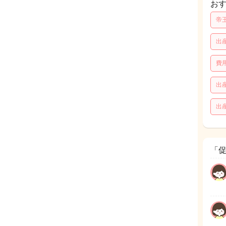
お
帝
出
費
出
出
「