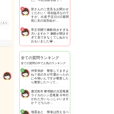
た。 不妊治療を経て…
4
皆さんのご意見をお聞かせ
ください！ 現在臨月なので
すが、出産予定日の2週間
前に夫の送別会が…
に入り
5
帝王切開で麻酔効きすぎる
方いますか？ 麻酔が聞きす
ぎて息できなくてしぬかと
おもいました😭 …
全ての質問ランキング
全ての質問の中で人気のランキング
1
仲里依紗 整形してますよ
ね？前の方が可愛かったの
に今怖いんですが整形した
ら整形したーって…
2
鹿児島市 黎明館の大恐竜展
ライカのシン恐竜展 今年行
かれた方いらっしゃいます
か？ どちらか…
3
地震あと 帰省は控えるべ