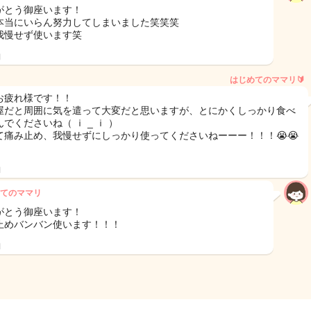
がとう御座います！
本当にいらん努力してしまいました笑笑笑
我慢せず使います笑
日
はじめてのママリ🔰
お疲れ様です！！
屋だと周囲に気を遣って大変だと思いますが、とにかくしっかり食べ
でくださいね（ ｉ _ ｉ ）
て痛み止め、我慢せずにしっかり使ってくださいねーーー！！！😭😭
日
てのママリ
がとう御座います！
止めバンバン使います！！！
日