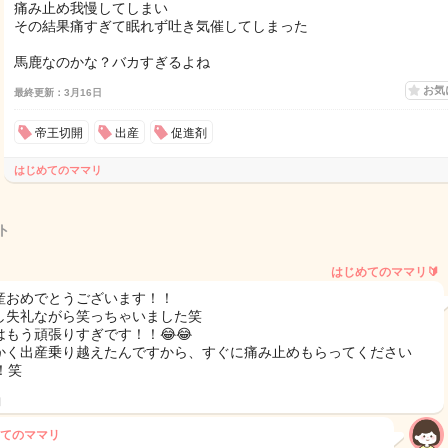
痛み止め我慢してしまい
その結果痛すぎて眠れず吐き気催してしまった
馬鹿なのかな？バカすぎるよね
お気
最終更新：3月16日
帝王切開
出産
促進剤
はじめてのママリ
ト
はじめてのママリ🔰
産おめでとうございます！！
し失礼ながら笑っちゃいました笑
はもう頑張りすぎです！！😂😂
かく出産乗り越えたんですから、すぐに痛み止めもらってください
！笑
日
てのママリ