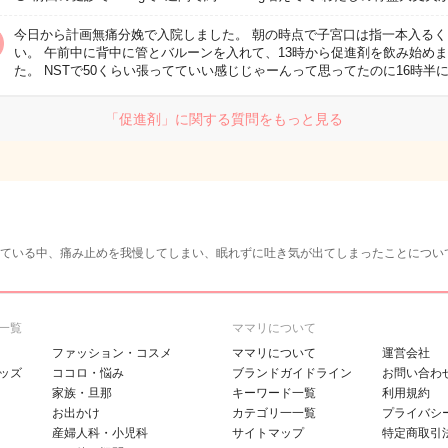
今日から計画無痛分娩で入院しました。 朝の時点で子宮口は指一本入るく
い。 午前中に背中に管とバルーンを入れて、13時から促進剤を飲み始め
た。 NSTで50くらい張ってていい感じじゃーんって思ってたのに16時半
「促進剤」に関する質問をもっと見る
ている中、痛み止めを我慢してしまい、眠れずに吐き気が出てしまったことについ
一覧
ママリについて
ファッション・コスメ
ママリについて
運営会社
ッズ
ココロ・悩み
ブランドガイドライン
お問い合わ
家族・旦那
キーワード一覧
利用規約
お出かけ
カテゴリ一一覧
プライバシ
産婦人科・小児科
サイトマップ
特定商取引