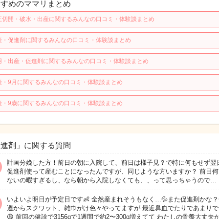
すすめのママリまとめ
王切開・破水・出産に関するみんなの口コミ・体験談まとめ
産・促進剤に関するみんなの口コミ・体験談まとめ
用・出産・促進剤に関するみんなの口コミ・体験談まとめ
産・9月に関するみんなの口コミ・体験談まとめ
産・9歳に関するみんなの口コミ・体験談まとめ
促進剤」に関する質問
計画分娩した方！前日の朝に入院して、前日は様子見？で特に何もせず翌
促進剤使って産むことになったんですが、同じような方いますか？ 前日何
ないの暇すぎるし、なら朝から入院しなくても、、って思っちゃうので…
いよいよ明日が予定日です👶 全然産まれそうもなく…💦また促進剤かな？🥲
週からスクワット、雑巾がけ色々やってますが 最近鼻血でたりであまりで
😩 前回の健診で3156gで1週間で約2〜300g増えてて わたしの骨盤大丈夫