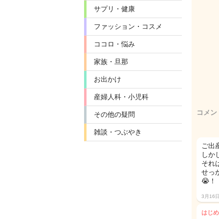
サプリ・健康
ファッション・コスメ
ココロ・悩み
家族・旦那
お出かけ
産婦人科・小児科
コメン
その他の疑問
雑談・つぶやき
ご出
しか
それ
せっ
😭！
3月16
はじめ