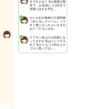
きですよね？ 夫の実家が熊
本で お盆前に２泊3日で
実家に泊まる予定…
4
ちいかわの映画の入場特典
（めじるしチャーム）って
すぐ無くなっちゃいますか
ね？！💦 ちいかわ…
5
ナプキン値上げが話題にな
ってますが 私はミレーナ入
れてるからもう1年以上ナ
プキン買ってない…