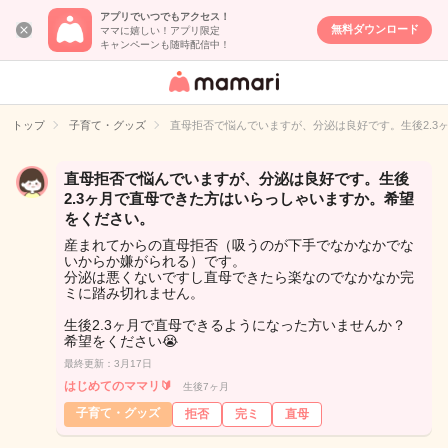
アプリでいつでもアクセス！
無料ダウンロード
ママに嬉しい！アプリ限定
キャンペーンも随時配信中！
女性専用匿名QA
アプリ・情報サ
トップ
子育て・グッズ
直母拒否で悩んでいますが、分泌は良好です。生後2.3
イト
直母拒否で悩んでいますが、分泌は良好です。生後
2.3ヶ月で直母できた方はいらっしゃいますか。希望
をください。
産まれてからの直母拒否（吸うのが下手でなかなかでな
いからか嫌がられる）です。
分泌は悪くないですし直母できたら楽なのでなかなか完
ミに踏み切れません。
生後2.3ヶ月で直母できるようになった方いませんか？
希望をください😭
最終更新：3月17日
はじめてのママリ🔰
生後7ヶ月
子育て・グッズ
拒否
完ミ
直母