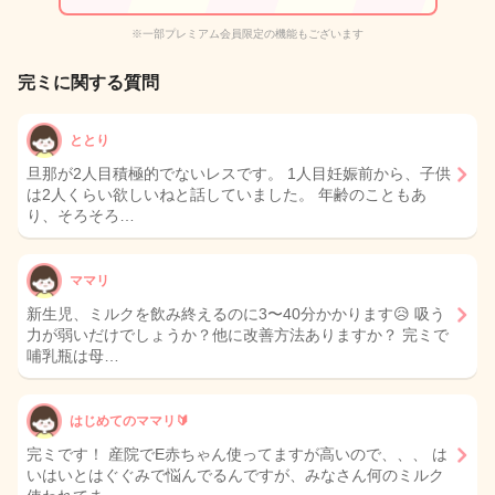
※一部プレミアム会員限定の機能もございます
完ミに関する質問
ととり
旦那が2人目積極的でないレスです。 1人目妊娠前から、子供
は2人くらい欲しいねと話していました。 年齢のこともあ
り、そろそろ…
ママリ
新生児、ミルクを飲み終えるのに3〜40分かかります😥 吸う
力が弱いだけでしょうか？他に改善方法ありますか？ 完ミで
哺乳瓶は母…
はじめてのママリ🔰
完ミです！ 産院でE赤ちゃん使ってますが高いので、、、 は
いはいとはぐぐみで悩んでるんですが、みなさん何のミルク