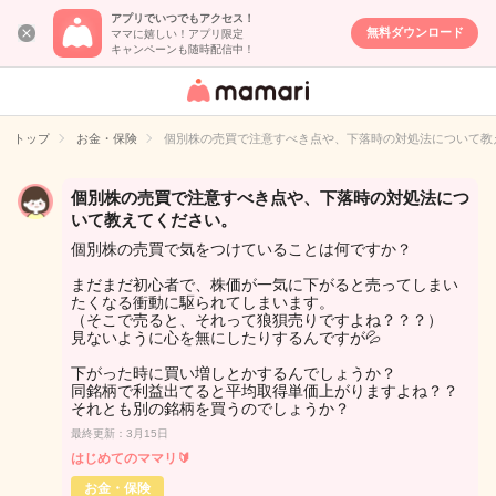
アプリでいつでもアクセス！
無料ダウンロード
ママに嬉しい！アプリ限定
キャンペーンも随時配信中！
女性専用匿名QA
アプリ・情報サ
トップ
お金・保険
個別株の売買で注意すべき点や、下落時の対処法について教
イト
個別株の売買で注意すべき点や、下落時の対処法につ
いて教えてください。
個別株の売買で気をつけていることは何ですか？
まだまだ初心者で、株価が一気に下がると売ってしまい
たくなる衝動に駆られてしまいます。
（そこで売ると、それって狼狽売りですよね？？？）
見ないように心を無にしたりするんですが💦
下がった時に買い増しとかするんでしょうか？
同銘柄で利益出てると平均取得単価上がりますよね？？
それとも別の銘柄を買うのでしょうか？
最終更新：3月15日
はじめてのママリ🔰
お金・保険