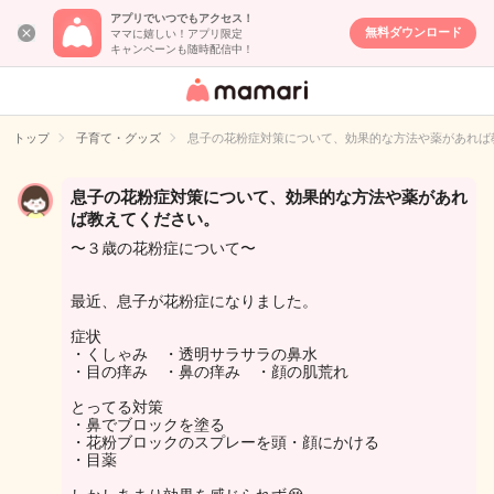
アプリでいつでもアクセス！
無料ダウンロード
ママに嬉しい！アプリ限定
キャンペーンも随時配信中！
女性専用匿名QA
アプリ・情報サ
トップ
子育て・グッズ
息子の花粉症対策について、効果的な方法や薬があれば
イト
息子の花粉症対策について、効果的な方法や薬があれ
ば教えてください。
〜３歳の花粉症について〜
最近、息子が花粉症になりました。
症状
・くしゃみ ・透明サラサラの鼻水
・目の痒み ・鼻の痒み ・顔の肌荒れ
とってる対策
・鼻でブロックを塗る
・花粉ブロックのスプレーを頭・顔にかける
・目薬