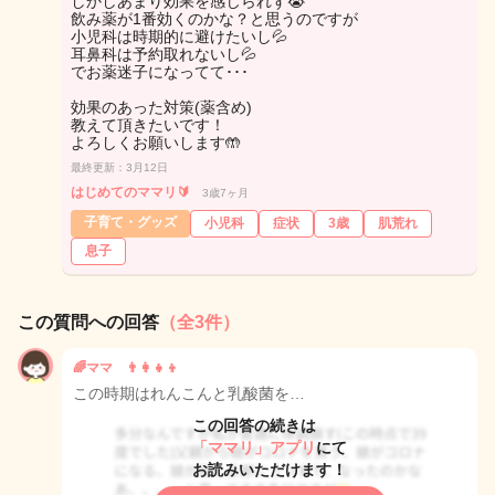
しかしあまり効果を感じられず😭
飲み薬が1番効くのかな？と思うのですが
小児科は時期的に避けたいし💦
耳鼻科は予約取れないし💦
でお薬迷子になってて･･･
効果のあった対策(薬含め)
教えて頂きたいです！
よろしくお願いします🤲
最終更新：3月12日
はじめてのママリ🔰
3歳7ヶ月
子育て・グッズ
小児科
症状
3歳
肌荒れ
息子
この質問への回答
（全3件）
🌈ママ 👨‍👩‍👧‍👦
この時期はれんこんと乳酸菌を…
この回答の続きは
「ママリ」アプリ
にて
お読みいただけます！