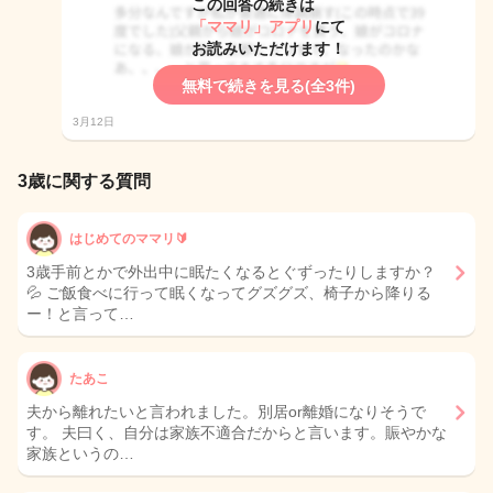
この回答の続きは
「ママリ」アプリ
にて
お読みいただけます！
無料で続きを見る(全3件)
3月12日
3歳に関する質問
はじめてのママリ🔰
3歳手前とかで外出中に眠たくなるとぐずったりしますか？
💦 ご飯食べに行って眠くなってグズグズ、椅子から降りる
ー！と言って…
たあこ
夫から離れたいと言われました。別居or離婚になりそうで
す。 夫曰く、自分は家族不適合だからと言います。賑やかな
家族というの…