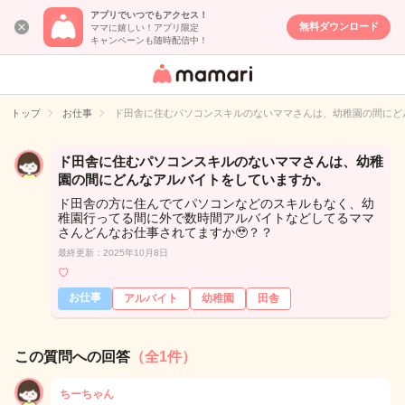
アプリでいつでもアクセス！
無料ダウンロード
ママに嬉しい！アプリ限定
キャンペーンも随時配信中！
女性専用匿名QA
アプリ・情報サ
トップ
お仕事
ド田舎に住むパソコンスキルのないママさんは、幼稚園の間にど
イト
ド田舎に住むパソコンスキルのないママさんは、幼稚
園の間にどんなアルバイトをしていますか。
ド田舎の方に住んでてパソコンなどのスキルもなく、幼
稚園行ってる間に外で数時間アルバイトなどしてるママ
さんどんなお仕事されてますか🥹‎？？
最終更新：2025年10月8日
♡
お仕事
アルバイト
幼稚園
田舎
この質問への回答
（全1件）
ちーちゃん