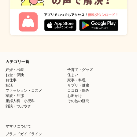
カテゴリ一覧
妊娠・出産
子育て・グッズ
お金・保険
住まい
お仕事
家事・料理
妊活
サプリ・健康
ファッション・コスメ
ココロ・悩み
家族・旦那
お出かけ
産婦人科・小児科
その他の疑問
雑談・つぶやき
ママリについて
ブランドガイドライン