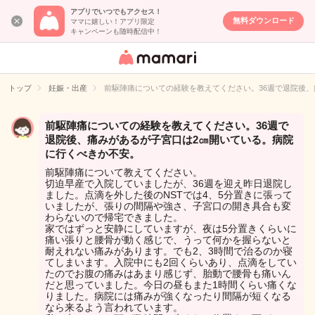
アプリでいつでもアクセス！
無料ダウンロード
ママに嬉しい！アプリ限定
キャンペーンも随時配信中！
女性専用匿名QA
アプリ・情報サ
トップ
妊娠・出産
前駆陣痛についての経験を教えてください。36週で退院後
イト
前駆陣痛についての経験を教えてください。36週で
退院後、痛みがあるが子宮口は2㎝開いている。病院
に行くべきか不安。
前駆陣痛について教えてください。
切迫早産で入院していましたが、36週を迎え昨日退院し
ました。点滴を外した後のNSTでは4、5分置きに張って
いましたが、張りの間隔や強さ、子宮口の開き具合も変
わらないので帰宅できました。
家ではずっと安静にしていますが、夜は5分置きくらいに
痛い張りと腰骨が動く感じで、うって何かを握らないと
耐えれない痛みがあります。でも2、3時間で治るのか寝
てしまいます。入院中にも2回くらいあり、点滴をしてい
たのでお腹の痛みはあまり感じず、胎動で腰骨も痛いん
だと思っていました。今日の昼もまた1時間くらい痛くな
りました。病院には痛みが強くなったり間隔が短くなる
なら来るよう言われています。