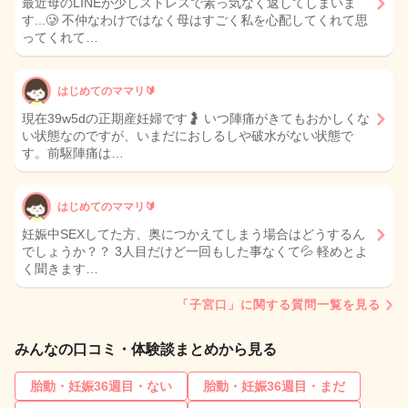
最近母のLINEが少しストレスで素っ気なく返してしまいま
す...🥲 不仲なわけではなく母はすごく私を心配してくれて思
ってくれて…
はじめてのママリ🔰
現在39w5dの正期産妊婦です🤰 いつ陣痛がきてもおかしくな
い状態なのですが、いまだにおしるしや破水がない状態で
す。前駆陣痛は…
はじめてのママリ🔰
妊娠中SEXしてた方、奥につかえてしまう場合はどうするん
でしょうか？？ 3人目だけど一回もした事なくて💦 軽めとよ
く聞きます…
「子宮口」に関する質問一覧を見る
みんなの口コミ・体験談まとめから見る
胎動・妊娠36週目・ない
胎動・妊娠36週目・まだ