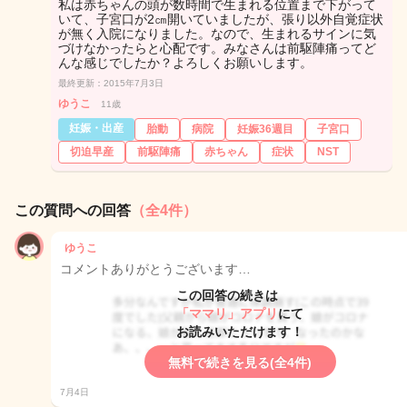
私は赤ちゃんの頭が数時間で生まれる位置まで下がって
いて、子宮口が2㎝開いていましたが、張り以外自覚症状
が無く入院になりました。なので、生まれるサインに気
づけなかったらと心配です。みなさんは前駆陣痛ってど
んな感じでしたか？よろしくお願いします。
最終更新：2015年7月3日
ゆうこ
11歳
妊娠・出産
胎動
病院
妊娠36週目
子宮口
切迫早産
前駆陣痛
赤ちゃん
症状
NST
この質問への回答
（全4件）
ゆうこ
コメントありがとうございます…
この回答の続きは
「ママリ」アプリ
にて
お読みいただけます！
無料で続きを見る(全4件)
7月4日