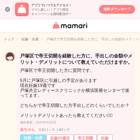
アプリでいつでもアクセス！
無料ダウンロード
ママに嬉しい！アプリ限定
キャンペーンも随時配信中！
女性専用匿名QA
アプリ・情報サ
トップ
妊娠・出産
戸塚区で帝王切開を経験した方に、手出しの金額やメリット
イト
戸塚区で帝王切開を経験した方に、手出しの金額やメ
リット・デメリットについて教えていただけますか。
戸塚区で帝王切開した方に質問です。
5月に戸塚区に引越しの予定があります
現在妊娠19週です
戸塚共立レディースクリニックか横浜医療センターで迷
ってます。
どちらかで帝王切開した方手出しどのくらいでしたか？
メリットデメリットあったら教えてください🙇‍♀️
最終更新：2025年5月3日
あちゃん
生後11ヶ月, 2歳8ヶ月
妊娠・出産
妊娠19週目
帝王切開
妊娠