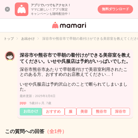
アプリでいつでもアクセス！
無料ダウンロード
ママに嬉しい！アプリ限定
キャンペーンも随時配信中！
女性専用匿名QA
アプリ・情報サ
トップ
お出かけ
深谷市や熊谷市で早朝の着付けができる美容室を教えてくださ
イト
深谷市や熊谷市で早朝の着付けができる美容室を教え
てください。いせや呉服店は予約がいっぱいでした。
深谷市熊谷市あたりで早朝着付けで美容室利用されたこ
とのある方、おすすめのお店教えてください…！
いせや呉服店は予約沢山とのことで断られてしまいまし
た。
最終更新：2025年3月6日
ppp
5歳10ヶ月, 7歳
お出かけ
おすすめ
服
美容
熊谷市
深谷市
この質問への回答
（全1件）