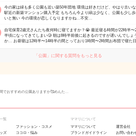
今の家は緑も多く公園も近い築50年団地 環境は好きだけど、やはり古い
駅近の新築マンション購入予定 もちろん今より緑は少なく、公園も少し歩
いと無い 今の環境が恋しくなりますかね…不安…
自宅保育2歳児さんたち夜何時に寝てますか？😭 最近寝る時間が22時半〜2
半頃になってきてしまい🥲 朝は8時半前後に起きるのですが遅いんでしょ
か… お昼寝は12時半〜14時半の間とっており1時間〜2時間お布団で寝た
「公園」に関する質問をもっと見る
間でおすすめの公園ありますか🥰めんた…
一覧
ママリについて
ファッション・コスメ
ママリについて
運営会社
ッズ
ココロ・悩み
ブランドガイドライン
お問い合わ