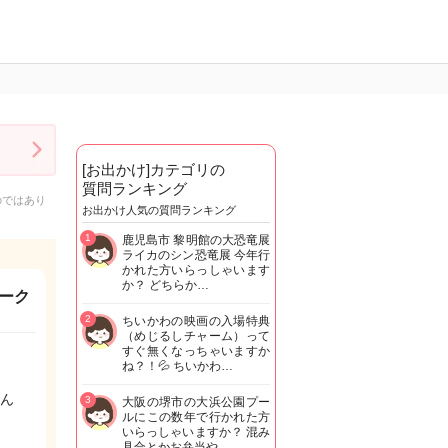
[お出かけ]カテゴリの
質問ランキング
のではあり
お出かけ人気の質問ランキング
1
鹿児島市 黎明館の大恐竜展
ライカのシン恐竜展 今年行
かれた方いらっしゃいます
か？ どちらか…
ーク
2
ちいかわの映画の入場特典
（めじるしチャーム）って
すぐ無くなっちゃいますか
ね？！💦 ちいかわ…
ん
3
大阪の堺市の大浜公園プー
ルにこの数年で行かれた方
いらっしゃいますか？ 混み
具合とかお弁当や…