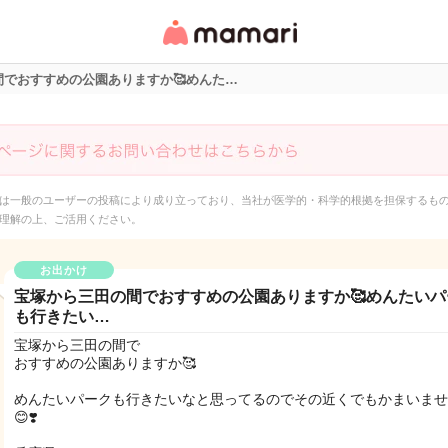
女性専用匿名QAアプ
リ・情報サイト
間でおすすめの公園ありますか🥰めんた…
は一般のユーザーの投稿により成り立っており、当社が医学的・科学的根拠を担保するも
理解の上、ご活用ください。
お出かけ
宝塚から三田の間でおすすめの公園ありますか🥰めんたいパ
も行きたい…
宝塚から三田の間で
おすすめの公園ありますか🥰
めんたいパークも行きたいなと思ってるのでその近くでもかまいませ
😊❣️