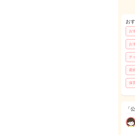
お
お
お
チ
産
保
「