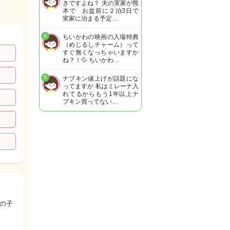
きですよね？ 夫の実家が熊
本で お盆前に２泊3日で
実家に泊まる予定…
4
ちいかわの映画の入場特典
（めじるしチャーム）って
すぐ無くなっちゃいますか
ね？！💦 ちいかわ…
5
ナプキン値上げが話題にな
ってますが 私はミレーナ入
れてるからもう1年以上ナ
プキン買ってない…
の子
た。