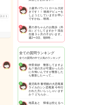
4
２歳半パウパトロール大好
きです！！ 映画デビューを
しようとしていますが早い
に入り
1
ですかね… 映画…
5
夏の赤ちゃんのお散歩（外
出）どうしてますか？ 現在
生後３ヶ月の子がいます。
週2〜3日、朝8時…
全ての質問ランキング
全ての質問の中で人気のランキング
1
仲里依紗 整形してますよ
ね？前の方が可愛かったの
に今怖いんですが整形した
ら整形したーって…
2
鹿児島市 黎明館の大恐竜展
ライカのシン恐竜展 今年行
かれた方いらっしゃいます
か？ どちらか…
3
地震あと 帰省は控えるべ