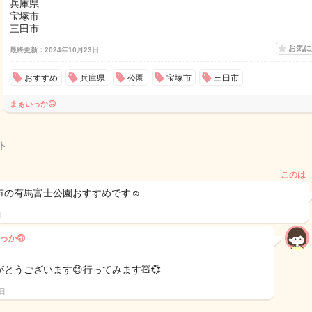
兵庫県
宝塚市
三田市
お気
最終更新：2024年10月23日
おすすめ
兵庫県
公園
宝塚市
三田市
まぁいっか🙃
ト
このは
市の有馬富士公園おすすめです☺️
日
っか🙃
がとうございます😊行ってみます🧸💞
3日