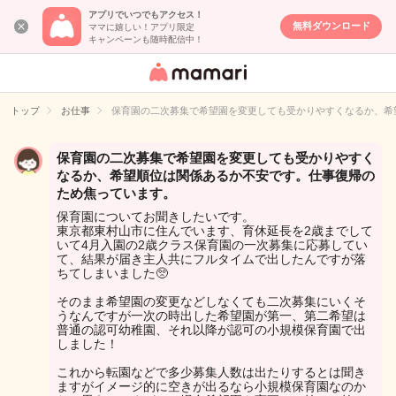
アプリでいつでもアクセス！
無料ダウンロード
ママに嬉しい！アプリ限定
キャンペーンも随時配信中！
女性専用匿名QA
アプリ・情報サ
トップ
お仕事
保育園の二次募集で希望園を変更しても受かりやすくなるか、希
イト
保育園の二次募集で希望園を変更しても受かりやすく
なるか、希望順位は関係あるか不安です。仕事復帰の
ため焦っています。
保育園についてお聞きしたいです。
東京都東村山市に住んでいます、育休延長を2歳までして
いて4月入園の2歳クラス保育園の一次募集に応募してい
て、結果が届き主人共にフルタイムで出したんですが落
ちてしまいました🥺
そのまま希望園の変更などしなくても二次募集にいくそ
うなんですが一次の時出した希望園が第一、第二希望は
普通の認可幼稚園、それ以降が認可の小規模保育園で出
しました！
これから転園などで多少募集人数は出たりするとは聞き
ますがイメージ的に空きが出るなら小規模保育園なのか