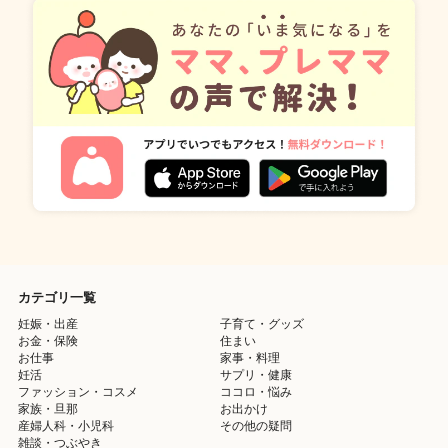
カテゴリ一覧
妊娠・出産
子育て・グッズ
お金・保険
住まい
お仕事
家事・料理
妊活
サプリ・健康
ファッション・コスメ
ココロ・悩み
家族・旦那
お出かけ
産婦人科・小児科
その他の疑問
雑談・つぶやき