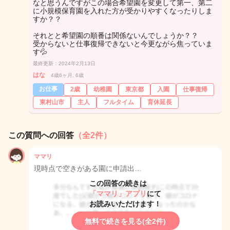
なと思うんですがこの場合希望園を変更して第一、第二
に小規模保育園を入れた方が受かりやすくなったりしま
すか？？
それとと希望園の順番は関係ないんでしょうか？？
受からないと仕事復帰できないと今更ながら焦っていま
す💦
最終更新：2024年2月13日
はな
4歳6ヶ月, 6歳
お仕事
2歳
幼稚園
東京都
入園
仕事復帰
東村山市
主人
フルタイム
育休延長
この質問への回答
（全2件）
ママリ
現時点で空きがある園に申請出…
この回答の続きは
「ママリ」アプリ
にて
お読みいただけます！
無料で続きを見る(全2件)