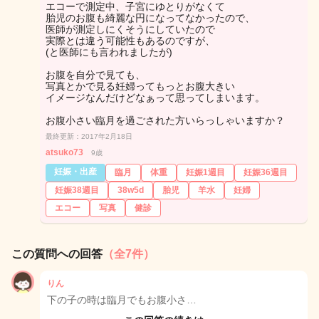
エコーで測定中、子宮にゆとりがなくて
胎児のお腹も綺麗な円になってなかったので、
医師が測定しにくそうにしていたので
実際とは違う可能性もあるのですが、
(と医師にも言われましたが)
お腹を自分で見ても、
写真とかで見る妊婦ってもっとお腹大きい
イメージなんだけどなぁって思ってしまいます。
お腹小さい臨月を過ごされた方いらっしゃいますか？
最終更新：2017年2月18日
atsuko73
9歳
妊娠・出産
臨月
体重
妊娠1週目
妊娠36週目
妊娠38週目
38w5d
胎児
羊水
妊婦
エコー
写真
健診
この質問への回答
（全7件）
りん
下の子の時は臨月でもお腹小さ…