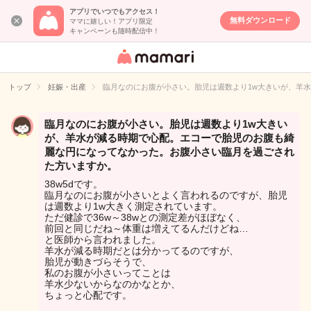
アプリでいつでもアクセス！
無料ダウンロード
ママに嬉しい！アプリ限定
キャンペーンも随時配信中！
女性専用匿名QA
アプリ・情報サ
トップ
妊娠・出産
臨月なのにお腹が小さい。胎児は週数より1w大きいが、羊
イト
臨月なのにお腹が小さい。胎児は週数より1w大きい
が、羊水が減る時期で心配。エコーで胎児のお腹も綺
麗な円になってなかった。お腹小さい臨月を過ごされ
た方いますか。
38w5dです。
臨月なのにお腹が小さいとよく言われるのですが、胎児
は週数より1w大きく測定されています。
ただ健診で36w～38wとの測定差がほぼなく、
前回と同じだね～体重は増えてるんだけどね…
と医師から言われました。
羊水が減る時期だとは分かってるのですが、
胎児が動きづらそうで、
私のお腹が小さいってことは
羊水少ないからなのかなとか、
ちょっと心配です。