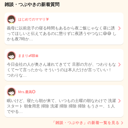
雑談・つぶやきの新着質問
はじめてのママリ🔰
義母に以前息子の寝る時間もあるから夜ご飯じゃなく昼に誘
ってほしいと伝えてあるのに懲りずに夜誘うやつなに😅😅 し
かも夜7時か…
ままり👶🏻🎀
今日会社の人が奥さん連れてきてて 旦那の方が、つわりもな
くて〜て言ったから そういうのは本人だけが言っていい！
つわりな…
Mrs.最高💮
眠いけど、寝たら朝が来て、いつもの土曜の朝なわけで 洗濯
スタート 朝食用意 掃除 洗濯 掃除 掃除 掃除 もうさー、１人
でやる…
「雑談・つぶやき」の新着一覧を見る