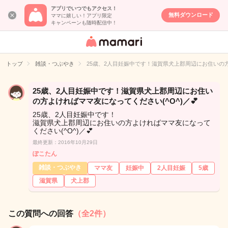
アプリでいつでもアクセス！
無料ダウンロード
ママに嬉しい！アプリ限定
キャンペーンも随時配信中！
女性専用匿名QA
アプリ・情報サ
トップ
雑談・つぶやき
25歳、2人目妊娠中です！滋賀県犬上郡周辺にお住いの方よ
イト
25歳、2人目妊娠中です！滋賀県犬上郡周辺にお住い
の方よければママ友になってください(^O^)／💕
25歳、2人目妊娠中です！
滋賀県犬上郡周辺にお住いの方よければママ友になって
ください(^O^)／💕
最終更新：2016年10月29日
ぽこたん
雑談・つぶやき
ママ友
妊娠中
2人目妊娠
5歳
滋賀県
犬上郡
この質問への回答
（全2件）