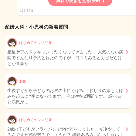
無料で続きを見る(全6件)
11月14日
産婦人科・小児科の新着質問
はじめてのママリ🔰
産後ケアのドタキャンしたくなってきました… 人気のない病
院ですんなり予約とれたのですが、口コミみるとカビだらけ
とか食事が…
あめ
生後すぐから子どものお尻の上にくぼみ、 おしりの線もくぼ
みを起点にY字になってます。 今は生後2週間です。 調べる
と病気が…
はじめてのママリ🔰
2歳の子どもがフライパンでやけどをしました。今冷やして
るんですが跡が残るでしょうか？ 経験ある方いらっしゃいま