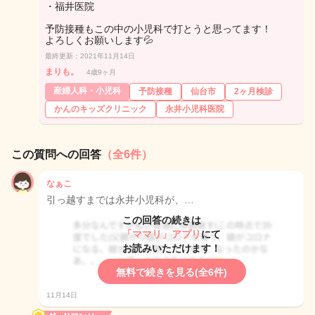
・福井医院
予防接種もこの中の小児科で打とうと思ってます！
よろしくお願いします💦
最終更新：2021年11月14日
まりも。
4歳9ヶ月
産婦人科・小児科
予防接種
仙台市
2ヶ月検診
かんのキッズクリニック
永井小児科医院
この質問への回答
（全6件）
なぁこ
引っ越すまでは永井小児科が、…
この回答の続きは
「ママリ」アプリ
にて
お読みいただけます！
無料で続きを見る(全6件)
11月14日