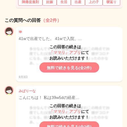
陣痛促進剤
妊娠
生活
出産
上の子
寝返り
この質問への回答
（全2件）
🫶
41wで出産でした。 41wで入院、…
この回答の続きは
「ママリ」アプリ
にて
お読みいただけます！
無料で続きを見る(全2件)
9月3日
みぱりーな
こんにちは！ 私は39w5dの経産…
この回答の続きは
「ママリ」アプリ
にて
お読みいただけます！
無料で続きを見る(全2件)