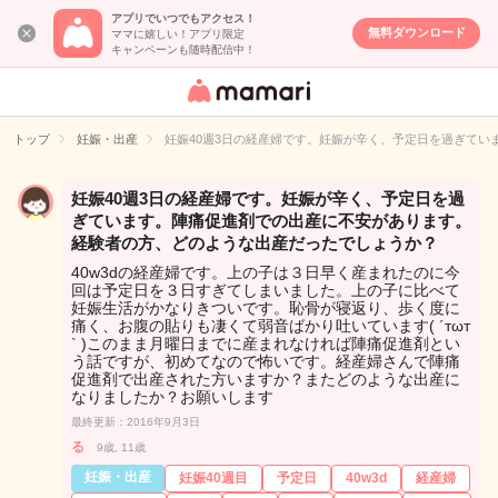
アプリでいつでもアクセス！
無料ダウンロード
ママに嬉しい！アプリ限定
キャンペーンも随時配信中！
女性専用匿名QA
アプリ・情報サ
トップ
妊娠・出産
妊娠40週3日の経産婦です。妊娠が辛く、予定日を過ぎて
イト
妊娠40週3日の経産婦です。妊娠が辛く、予定日を過
ぎています。陣痛促進剤での出産に不安があります。
経験者の方、どのような出産だったでしょうか？
40w3dの経産婦です。上の子は３日早く産まれたのに今
回は予定日を３日すぎてしまいました。上の子に比べて
妊娠生活がかなりきついです。恥骨が寝返り、歩く度に
痛く、お腹の貼りも凄くて弱音ばかり吐いています( ´тωт
` )このまま月曜日までに産まれなければ陣痛促進剤とい
う話ですが、初めてなので怖いです。経産婦さんで陣痛
促進剤で出産された方いますか？またどのような出産に
なりましたか？お願いします
最終更新：2016年9月3日
る
9歳, 11歳
妊娠・出産
妊娠40週目
予定日
40w3d
経産婦