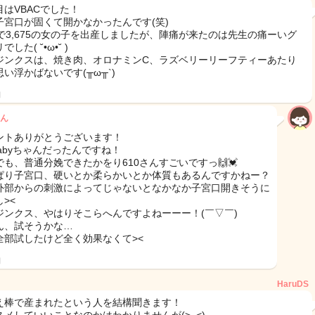
目はVBACでした！
子宮口が固くて開かなかったんです(笑)
週で3,675の女の子を出産しましたが、陣痛が来たのは先生の痛ーいグ
した( ˘•ω•˘ )
ジンクスは、焼き肉、オロナミンC、ラズベリーリーフティーあたり
い浮かばないです(╥ω╥`)
日
ん
ントありがとうございます！
 babyちゃんだったんですね！
でも、普通分娩できたかをり610さんすごいですっ🙌💓
ぱり子宮口、硬いとか柔らかいとか体質もあるんですかねー？
外部からの刺激によってじゃないとなかなか子宮口開きそうに
><
ジンクス、やはりそこらへんですよねーーー！(￣▽￣)
ん、試そうかな…
全部試したけど全く効果なくて><
日
HaruDS
え棒で産まれたという人を結構聞きます！