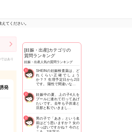
を教えてください。
[妊娠・出産]カテゴリの
質問ランキング
のではあり
妊娠・出産人気の質問ランキング
1
SHEINの妊娠検査薬は、ど
れくらい正確でしょう
か？？ 生理予定日から2日
です。 陽性で間違いな…
が誘発
2
妊娠中の夏、上の子4人を
プールに連れて行ってあげ
たいです。去年も子供達と
旦那と私でいきまし…
3
男の子で「あき」という名
前はどう思いますか？ 女の
子っぽいですかね？ 今のと
ころ、2文字で…