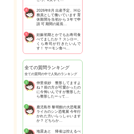
4
2026年8月 出産予定、￼公
務員として働いています 育
休期間を当初から３年で申
請 可 期間の延長…
5
妊娠初期とかでもお寿司食
べてましたか？ スシロー、
くら寿司が行きたいんで
す！ サーモン食べ…
全ての質問ランキング
全ての質問の中で人気のランキング
1
仲里依紗 整形してますよ
ね？前の方が可愛かったの
に今怖いんですが整形した
ら整形したーって…
2
鹿児島市 黎明館の大恐竜展
ライカのシン恐竜展 今年行
かれた方いらっしゃいます
か？ どちらか…
3
地震あと 帰省は控えるべ