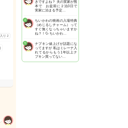
きですよね？ 夫の実家が熊
本で お盆前に２泊3日で
実家に泊まる予定…
4
ちいかわの映画の入場特典
（めじるしチャーム）って
すぐ無くなっちゃいますか
ね？！💦 ちいかわ…
に入り
2
5
ナプキン値上げが話題にな
口
ってますが 私はミレーナ入
れてるからもう1年以上ナ
プキン買ってない…