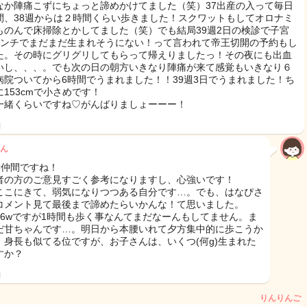
なか陣痛こずにちょっと諦めかけてました（笑）37出産の入って毎日
間、38週からは２時間くらい歩きました！スクワットもしてオロナミ
ものんで床掃除とかしてました（笑）でも結局39週2日の検診で子宮
センチでまだまだ生まれそうにない！って言われて帝王切開の予約もし
た。その時にグリグリしてもらって帰えりましたっ！その夜にも出血
いし、、、。でも次の日の朝方いきなり陣痛が来て感覚もいきなり６
病院ついてから6時間でうまれました！！39週3日でうまれました！ち
に153cmで小さめです！
一緒くらいですね♡がんばりましょーーー！
日
ん
AC仲間ですね！
者の方のご意見すごく参考になりますし、心強いです！
ここにきて、弱気になりつつある自分です…。でも、はなぴさ
コメント見て最後まで諦めたらいかんな！て思いました。
36wですが1時間も歩く事なんてまだなーんもしてません。ま
だ甘ちゃんです…。明日から本腰いれて夕方集中的に歩こうか
。身長も似てる位ですが、お子さんは、いくつ(何g)生まれた
すか？
日
りんりんご