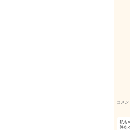
コメン
私もV
件あ