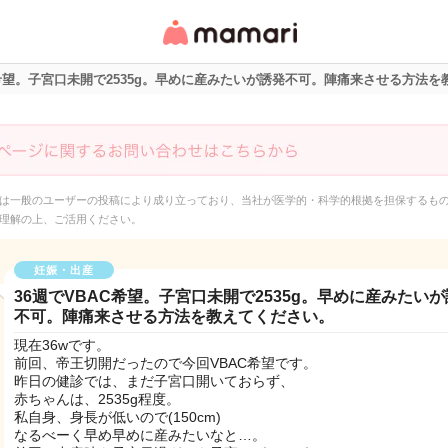
女性専用匿名QAアプ
リ・情報サイト
C希望。子宮口未開で2535g。早めに産みたいが誘発不可。陣痛来させる方法
は一般のユーザーの投稿により成り立っており、当社が医学的・科学的根拠を担保するも
理解の上、ご活用ください。
妊娠・出産
36週でVBAC希望。子宮口未開で2535g。早めに産みたい
不可。陣痛来させる方法を教えてください。
現在36wです。
前回、帝王切開だったので今回VBAC希望です。
昨日の健診では、まだ子宮口開いておらず、
赤ちゃんは、2535g程度。
私自身、身長が低いので(150cm)
なるべーく早め早めに産みたいなと…。