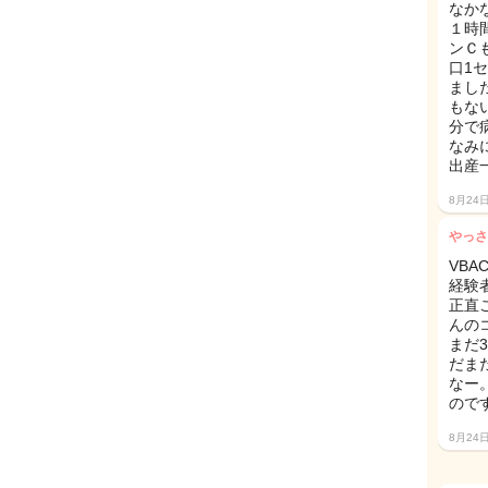
なか
１時
ンＣ
口1
まし
もな
分で
なみ
出産
8月24
やっさ
VB
経験
正直
んの
まだ
だま
なー
ので
8月24