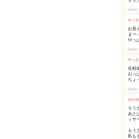
オス
9月4日
やっさ
お迎
まー
やっ
9月5日
やっさ
先程
おっ
ちょ
9月5日
Haru
そうな
あと
ッサ
もう
私も