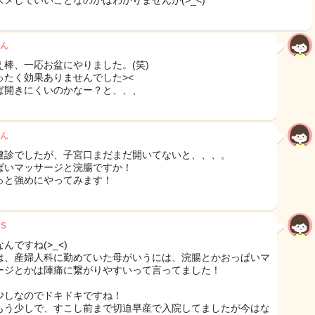
スメしていいことなのかはわかりませんが(>_<)
ん
え棒、一応お盆にやりました。(笑)
ったく効果ありませんでした><
ぱ開きにくいのかなー？と、、、
ん
健診でしたが、子宮口まだまだ開いてないと、、、。
ぱいマッサージと浣腸ですか！
っと強めにやってみます！
DS
んですね(>_<)
は、産婦人科に勤めていた母がいうには、浣腸とかおっぱいマ
ージとかは陣痛に繋がりやすいって言ってました！
少しなのでドキドキですね！
もう少しで、すこし前まで切迫早産で入院してましたが今はな