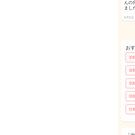
んの
ました
9月5日
お
胎
胎
胎
胎
妊