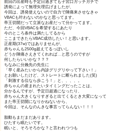
前回の出産時も予定日過ぎても子宮口ガッチガチで
誘発によって無理矢理広げましたが、
今回は、誘発使えないので自力で陣痛来させなきゃ
VBACも叶わないのかなと思ってます。
帝王切開だって立派なお産だって分かってます。
ただ、今回VBACを希望するにあたり
今のところ条件は満たしてるから
ここまできたらVBAC成功したい！と思います。
正産期(37w)ではありませんが、
赤ちゃんも2500g超えてるっぽいし
どうか陣痛さえきてくれれば…と思うのですが
何したらいいかな？？？
ちなみに分娩先の先生に
「早く産みたいから内診グリグリやって下さい！」
とお願いしたけど、ストレートに断られました(笑)
「刺激する位なら歩こう！」と、、、、。
赤ちゃんの産まれたいタイミングだったことは、
分かるんですが、予定日超過になったり、
赤ちゃん大きくなりすぎると出てくるとき大変になって
また帝王切開になりかねないから、
今回は、そんなのんきな事言ってらんない！！！
胎動もまだまだあります。
ひたすら眠たいです。
眠いと、そろそろかな？と言われつつも