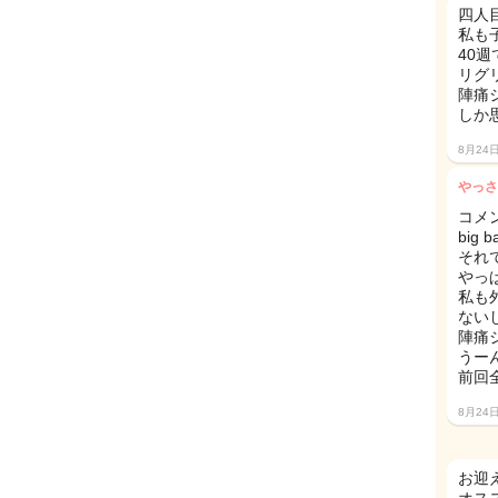
四人
私も
40
リグリで
陣痛
しか思
8月24
やっさ
コメ
big
それ
やっ
私も
ないし
陣痛
うー
前回
8月24
お迎