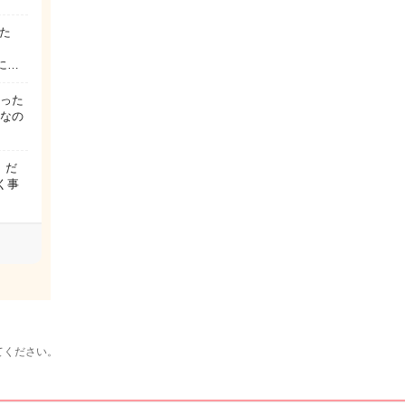
た
に…
かった
育なの
、だ
く事
てください。