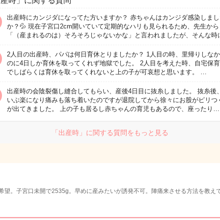
出産時」に関する質問
出産時にカンジダになってた方いますか？ 赤ちゃんはカンジダ感染しまし
か？💦 現在子宮口2cm開いていて定期的なハリも見られるため、先生から
「（産まれるのは）そろそろじゃないかな」と言われましたが、そんな時
2人目の出産時、パパは何日育休とりましたか？ 1人目の時、里帰りしな
のに4日しか育休を取ってくれず地獄でした。 2人目を考えた時、自宅保
でしばらくは育休を取ってくれないと上の子が可哀想と思います。 …
出産時の会陰裂傷し縫合してもらい、産後4日目に抜糸しました。 抜糸後
いぶ楽になり痛みも落ち着いたのですが退院してから徐々にお股がピリつ
が出てきました。 上の子も居るし赤ちゃんの育児もあるので、座ったり…
「出産時」に関する質問をもっと見る
AC希望。子宮口未開で2535g。早めに産みたいが誘発不可。陣痛来させる方法を教え