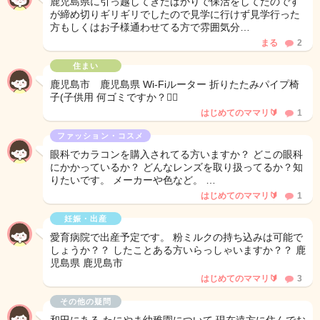
鹿児島県に引っ越してきたばかりで保活をしてたのです
が締め切りギリギリでしたので見学に行けず見学行った
方もしくはお子様通わせてる方で雰囲気分…
まる
2
住まい
鹿児島市 鹿児島県 Wi-Fiルーター 折りたたみパイプ椅
子(子供用 何ゴミですか？🙇‍♀️
はじめてのママリ🔰
1
ファッション・コスメ
眼科でカラコンを購入されてる方いますか？ どこの眼科
にかかっているか？ どんなレンズを取り扱ってるか？知
りたいです。 メーカーや色など。 …
はじめてのママリ🔰
1
妊娠・出産
愛育病院で出産予定です。 粉ミルクの持ち込みは可能で
しょうか？？ したことある方いらっしゃいますか？？ 鹿
児島県 鹿児島市
はじめてのママリ🔰
3
その他の疑問