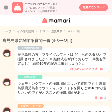
アプリでいつでもアクセス！
無料ダウンロード
ママに嬉しい！アプリ限定
キャンペーンも随時配信中！
女性専用匿名QA
アプリ・情報サ
トップ
その他の疑問
日本
鹿児島県
4ページ目
イト
鹿児島県に関する質問一覧
(4ページ目)
その他の疑問
鹿児島県の方、ブライダルフォトは どちらのスタジオで
撮影されましたか？☺️ 結婚式を挙げておらず（今後も予
定なし） 結婚10年の記念に撮影しようと…
はじめてのママリ🔰
1
お出かけ
ウェディングフォトの撮影場所について質問です！ 鹿児
島県鹿児島市でウェディングフォトを撮ります🍀 海で撮
りたいのですがオススメの撮影場所があ…
🐰
3
子育て・グッズ