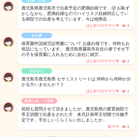
妊娠・出産
鹿児島県鹿児島市で出産予定の肥満妊婦です…🥲 お恥ず
かしながら、肥満妊婦なのでハイリスク妊婦対応してい
る病院での出産を考えています。今は他県在…
はじめてのママリ🔰
2
お仕事
保育園申請就労証明書について お疲れ様です。何時もお
世話になっています。 鹿児島県霧島市在住の者ですが下
の子を保育園に入れるために会社に就労…
はじめてのママリ🔰
2
お出かけ
鹿児島市鹿児島県 セサミストリートは 何時から何時か分
かる方いませんか？💧
はじめてのママリ🔰
1
産婦人科・小児科
前回も質問させて頂きましたが、鹿児島県の愛育病院で
帝王切開で出産をされた方、来月計画帝王切開で分娩予
定です。手出しいくらくらい出しましたか…
虹ママ
2