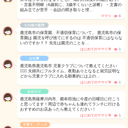
・言葉不明瞭（6歳前に、3歳半くらいと診断） ・文書の
組み立てが苦手 ・会話の聞き取りと理…
ママリ
6
その他の疑問
鹿児島市の保育園、不適切保育について。 鹿児島市の保
育園は 園児を呼び捨てにするのは 不適切保育にはならな
いのですか？？ 先生は園児のことを…
はじめてのママリ🔰
1
お仕事
鹿児島県鹿児島市 児童クラブについて教えてください
🙇🏼‍♀️ 夫婦共にフルタイム、夜勤ありとなると就労証明な
どから児童クラブに入れる順番的には上の…
はじめてのママリ🔰
1
お出かけ
鹿児島県薩摩川内市、藺牟田池に今度の日曜日に行こう
と思ってます！周辺で赤ちゃんも連れてランチに行ける
おすすめのお店あったら教えてください！
はじめてのママリ🔰
1
子育て・グッズ