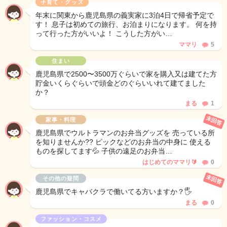
子育て・グッズ
年末に関東から鹿児島県の義実家に3泊4日で帰省予定で
す！ 息子は初めての旅行、お泊まりになります。 何を持
って行った方がいいよ！ こうした方がい…
ママリ
5
住まい
鹿児島県で2500〜3500万ぐらいで家を購入又は建てた方
貯金いくらぐらいで頭金どのぐらいいれて建てました
か？
まる
1
未回答
家事・料理
鹿児島県でウルトラマンのお弁当グッズを 売っている所
を知りませんか?? ピックなどのお弁当の中身に 使える
ものを探してます💦 子供の遠足のお弁当…
はじめてのママリ🔰
0
未回答
その他の疑問
鹿児島県でキャバクラで働いてる方いますか？🖐️
まる
0
ファッション・コスメ