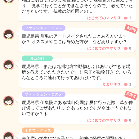
和田にある たにやま幼稚園について 現在遠方に住んでお
り、 見学に行くことができなさそうなので、 教えていた
だきたいです。 仏教の幼稚園との…
はじめてのママリ🔰
1
未回答
ファッション・コスメ
鹿児島県 眉毛のアートメイクされたことある方います
か？ オススメやここは辞めた方が…などありますか？
はじめてのママリ🔰
0
お出かけ
鹿児島県 または九州地方で動物とふれあいができる場
所を教えていただきたいです！ 息子が動物好きで、いろ
んなところに連れて行ってあげたいです。…
ままり🔰🔰
3
未回答
ファッション・コスメ
鹿児島県 伊集院にある城山公園は 夏に行った際 草が伸
び切ってヒザあたりまで あったのですが今はそうでもな
いですか？☀️
はじめてのママリ🔰
0
子育て・グッズ
来年度小学生になる子ども。 知的に軽度の問題があり。