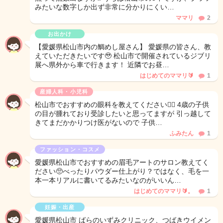
みたいな数字しか出ず非常に分かりにくい…
ママリ
2
お出かけ
【愛媛県松山市内の鯛めし屋さん】 愛媛県の皆さん、教
えていただきたいです🥹 松山市で開催されているジブリ
展へ県外から車で行きます！ 近隣でお昼…
はじめてのママリ🔰
1
産婦人科・小児科
松山市でおすすめの眼科を教えてください🙇‍♀️ 4歳の子供
の目が腫れており受診したいと思ってますが 引っ越して
きてまだかかりつけ医がないので 子供…
ふみたん
1
ファッション・コスメ
愛媛県松山市でおすすめの眉毛アートのサロン教えてく
ださい🥺べったりパウダー仕上がり？ではなく、毛を一
本一本リアルに書いてるみたいなのがいいん…
はじめてのママリ🔰。
1
妊娠・出産
愛媛県松山市 ばらのいずみクリニック、つばきウイメン