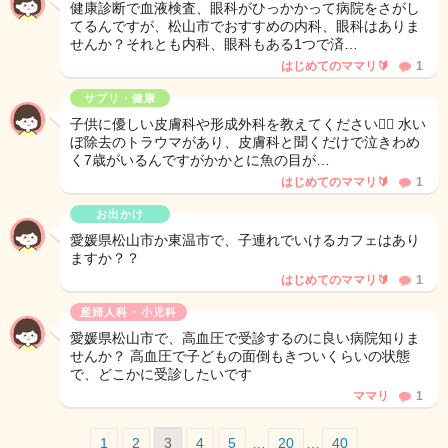
健康診断で血液検査、眼科がひっかかって病院をさがし
てるんですが、松山市でおすすめの内科、眼科はありま
せんか？それとも内科、眼科もある1つで済…
はじめてのママリ🔰
1
サプリ・健康
子供に優しい皮膚科や形成外科を教えてください🙇‍♀️ 水い
ぼ除去のトラウマがあり、皮膚科と聞くだけで泣きわめ
く7歳がいるんですがかかとに魚の目が…
はじめてのママリ🔰
1
お出かけ
愛媛県松山市か東温市で、子連れでいけるカフェはあり
ますか？？
はじめてのママリ🔰
1
産婦人科・小児科
愛媛県松山市で、高血圧で受診するのに良い病院知りま
せんか？ 高血圧で子どもの面倒もきついくらいの状態
で、どこかに受診したいです
ママリ
1
1
2
3
4
5
…
20
…
40