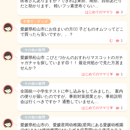
医者さんありますか？できれば東部、南部、西部あたり
だと助かります。 軽いフッ素塗布ぐらい…
はじめてのママリ
3
子育て・グッズ
愛媛県松山市にお住まいの方🙋‍♀️ 子どものオムツってどこ
で買ったら安いですか、、？
む
1
その他の疑問
愛媛県松山市 こびとづかんのおすわりマスコットのガチ
ャガチャを探しています😣！！ 最近何処かで見た方居ま
せんか？
はじめてのママリ🔰
1
その他の疑問
全国統一小学生テストに申し込みをしてみました。 案内
の便りが届いたのですが、事前対策授業とか、事前説明
会は行くべきですか？ 通塾していません…
はじめてのママリ🔰
1
その他の疑問
愛媛県松山市の、愛媛星岡幼稚園(星岡にある愛媛幼稚園