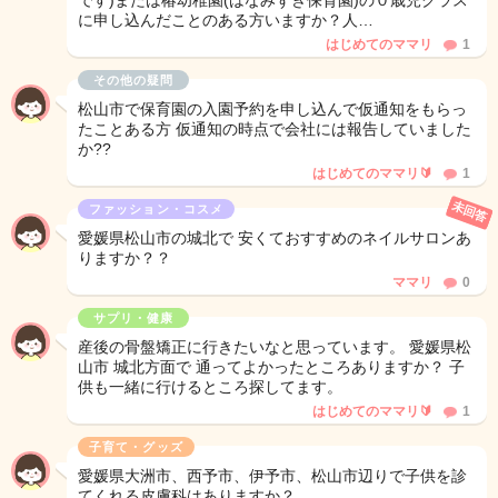
です)または椿幼稚園(はなみずき保育園)の０歳児クラス
に申し込んだことのある方いますか？人…
はじめてのママリ
1
その他の疑問
松山市で保育園の入園予約を申し込んで仮通知をもらっ
たことある方 仮通知の時点で会社には報告していました
か??
はじめてのママリ🔰
1
未回答
ファッション・コスメ
愛媛県松山市の城北で 安くておすすめのネイルサロンあ
りますか？？
ママリ
0
サプリ・健康
産後の骨盤矯正に行きたいなと思っています。 愛媛県松
山市 城北方面で 通ってよかったところありますか？ 子
供も一緒に行けるところ探してます。
はじめてのママリ🔰
1
子育て・グッズ
愛媛県大洲市、西予市、伊予市、松山市辺りで子供を診
てくれる皮膚科はありますか？