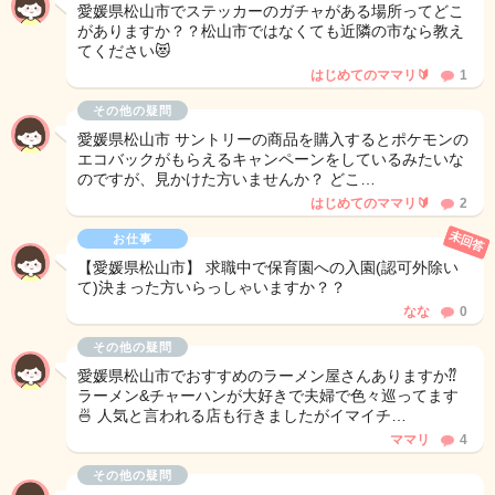
愛媛県松山市でステッカーのガチャがある場所ってどこ
がありますか？？松山市ではなくても近隣の市なら教え
てください😻
はじめてのママリ🔰
1
その他の疑問
愛媛県松山市 サントリーの商品を購入するとポケモンの
エコバックがもらえるキャンペーンをしているみたいな
のですが、見かけた方いませんか？ どこ…
はじめてのママリ🔰
2
未回答
お仕事
【愛媛県松山市】 求職中で保育園への入園(認可外除い
て)決まった方いらっしゃいますか？？
なな
0
その他の疑問
愛媛県松山市でおすすめのラーメン屋さんありますか⁇
ラーメン&チャーハンが大好きで夫婦で色々巡ってます
🍜 人気と言われる店も行きましたがイマイチ…
ママリ
4
その他の疑問