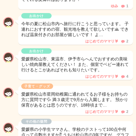
ゆみ
1
お出かけ
今年の夏に松山市内へ旅行に行こうと思っています。 子
連れにおすすめの宿、観光地を教えて欲しいです🙏 でき
れば温泉付きのお部屋が嬉しいです！ よ…
はじめてのママリ🔰
2
お出かけ
愛媛県松山市、東温市、伊予市らへんでおすすめの美味
しい焼肉屋教えてください！ また、個室でベビー連れて
行けるとこがあればそれも知りたいです。
はじめてのママリ🔰
4
子育て・グッズ
愛媛県松山市星岡幼稚園に通われてるお子様をお持ちの
方に質問です💦 満３歳児で9月から入園します。 預かり
保育があるとは思うのですが、18時頃まで…
はじめてのママリ🔰
2
その他の疑問
愛媛県の小学生ママさん、学校のテストって100点中何
点って点数出ますか⁇ うちは松山市の3年ですが、グラフ