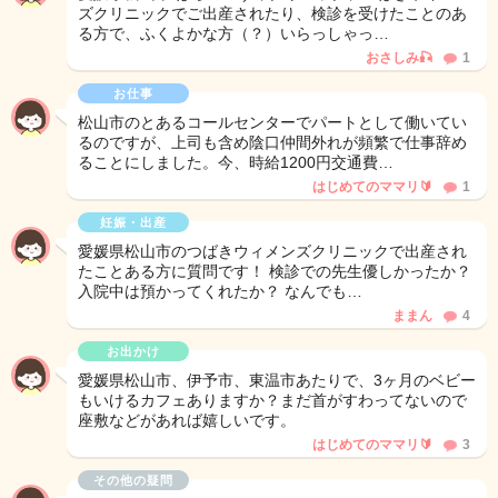
ズクリニックでご出産されたり、検診を受けたことのあ
る方で、ふくよかな方（？）いらっしゃっ…
おさしみ🎣
1
お仕事
松山市のとあるコールセンターでパートとして働いてい
るのですが、上司も含め陰口仲間外れが頻繁で仕事辞め
ることにしました。今、時給1200円交通費…
はじめてのママリ🔰
1
妊娠・出産
愛媛県松山市のつばきウィメンズクリニックで出産され
たことある方に質問です！ 検診での先生優しかったか？
入院中は預かってくれたか？ なんでも…
ままん
4
お出かけ
愛媛県松山市、伊予市、東温市あたりで、3ヶ月のベビー
もいけるカフェありますか？まだ首がすわってないので
座敷などがあれば嬉しいです。
はじめてのママリ🔰
3
その他の疑問