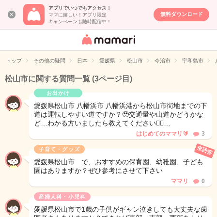
アプリでいつでもアクセス！
無料ダウンロード
ママに嬉しい！アプリ限定
キャンペーンも随時配信中！
女性専用匿名QA
アプリ・情報サ
トップ
その他の疑問
日本
愛媛県
松山市
今治市
宇和島市
イト
松山市に関する質問一覧
(3ページ目)
お出かけ
愛媛県松山市 八幡浜市 八幡浜港から松山市街地までの下
道は運転しやすい道ですか？🥹交通量や山道かどうかな
ど…わかる方いましたら教えてください🙇‍♀…
はじめてのママリ🔰
3
未回答
子育て・グッズ
愛媛県松山市 で、おすすめの保育園、幼稚園、子ども
園はありますか？ぜひ参考にさせて下さい
ママリ
0
産婦人科・小児科
愛媛県松山市で1歳の子供がギャン泣きしても大丈夫な歯