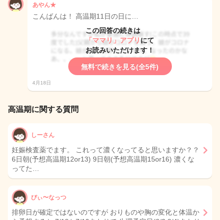
あやん★
こんばんは！ 高温期11日の日に…
この回答の続きは
「ママリ」アプリ
にて
お読みいただけます！
無料で続きを見る(全5件)
4月18日
高温期に関する質問
しーさん
妊娠検査薬でます。 これって濃くなってると思いますか？？
6日朝(予想高温期12or13) 9日朝(予想高温期15or16) 濃くな
ってた…
ぴぃ〜なっつ
排卵日が確定ではないのですが おりものや胸の変化と体温か