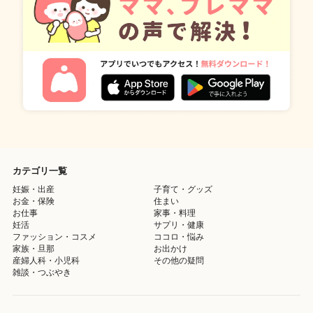
カテゴリ一覧
妊娠・出産
子育て・グッズ
お金・保険
住まい
お仕事
家事・料理
妊活
サプリ・健康
ファッション・コスメ
ココロ・悩み
家族・旦那
お出かけ
産婦人科・小児科
その他の疑問
雑談・つぶやき