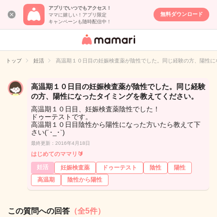
アプリでいつでもアクセス！
無料ダウンロード
ママに嬉しい！アプリ限定
キャンペーンも随時配信中！
女性専用匿名QA
アプリ・情報サ
トップ
妊活
高温期１０日目の妊娠検査薬が陰性でした。同じ経験の方、陽性に
イト
高温期１０日目の妊娠検査薬が陰性でした。同じ経験
の方、陽性になったタイミングを教えてください。
高温期１０日目、妊娠検査薬陰性でした！
ドゥーテストです。
高温期１０日目陰性から陽性になった方いたら教えて下
さい(´･_･`)
最終更新：2016年4月18日
はじめてのママリ🔰
妊活
妊娠検査薬
ドゥーテスト
陰性
陽性
高温期
陰性から陽性
この質問への回答
（全5件）