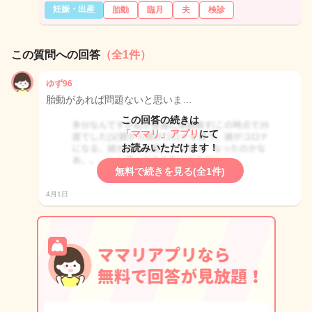
妊娠・出産
胎動
臨月
夫
検診
この質問への回答
（全1件）
ゆず96
胎動があれば問題ないと思いま…
この回答の続きは
「ママリ」アプリ
にて
お読みいただけます！
無料で続きを見る(全1件)
4月1日