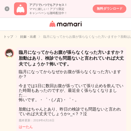
アプリでいつでもアクセス！
無料ダウンロード
ママに嬉しい！アプリ限定
キャンペーンも随時配信中！
女性専用匿名QA
アプリ・情報サ
トップ
妊娠・出産
臨月になってからお腹が張らなくなった方いますか？胎動は
イト
臨月になってからお腹が張らなくなった方いますか？
胎動はあり、検診でも問題ないと言われていれば大丈
夫でしょうか？怖いです。
臨月になってからなぜかお腹が張らなくなった方います
か？
今までは1日に数回お腹が張っていて張り止めを飲んでい
た時期もあったのですが、最近全く張らなくなりまし
た…
怖いです。・゜・(ノД`)・゜・。
胎動はちゃんとあり、昨日の検診でも問題ないと言われ
ていれば大丈夫でしょうか>_<？？泣
最終更新：2019年4月16日
はーたん