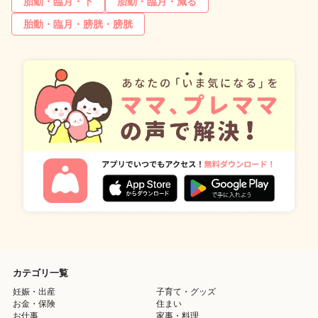
胎動・臨月・下
胎動・臨月・減る
胎動・臨月・膀胱・膀胱
カテゴリ一覧
妊娠・出産
子育て・グッズ
お金・保険
住まい
お仕事
家事・料理