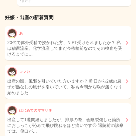
1月26日
妊娠・出産の新着質問
あ
20代で体外受精で授かれた方、NIPT受けられましたか？ 私
は稽留流産、化学流産してまだ今移植前なのでその検査を受
けるまでに…
ママﾘｧ
出産の際、風邪を引いていた方いますか？ 昨日から2歳の息
子が熱なしの風邪を引いていて、私も今朝から喉が痛くなり
始めました…
はじめてのママリ🔰
出産して1週間経ちましたが、排尿の際、会陰裂傷した箇所
におしっこが沁みて飛び跳ねるほど痛いです😣 退院前の診察
では、傷口が…