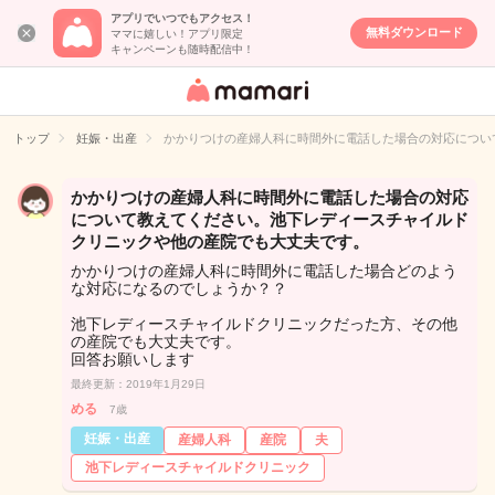
アプリでいつでもアクセス！
無料ダウンロード
ママに嬉しい！アプリ限定
キャンペーンも随時配信中！
女性専用匿名QA
アプリ・情報サ
トップ
妊娠・出産
かかりつけの産婦人科に時間外に電話した場合の対応につい
イト
かかりつけの産婦人科に時間外に電話した場合の対応
について教えてください。池下レディースチャイルド
クリニックや他の産院でも大丈夫です。
かかりつけの産婦人科に時間外に電話した場合どのよう
な対応になるのでしょうか？？
池下レディースチャイルドクリニックだった方、その他
の産院でも大丈夫です。
回答お願いします
最終更新：2019年1月29日
める
7歳
妊娠・出産
産婦人科
産院
夫
池下レディースチャイルドクリニック