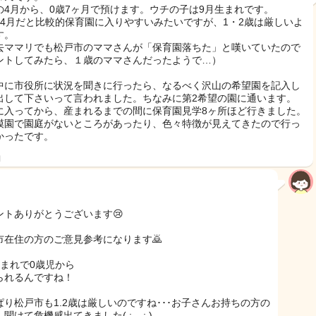
の4月から、0歳7ヶ月で預けます。ウチの子は9月生まれです。
歳4月だと比較的保育園に入りやすいみたいですが、1・2歳は厳しいよ
す。
去ママリでも松戸市のママさんが「保育園落ちた」と嘆いていたので
ントしてみたら、１歳のママさんだったようで…）
中に市役所に状況を聞きに行ったら、なるべく沢山の希望園を記入し
出して下さいって言われました。ちなみに第2希望の園に通います。
に入ってから、産まれるまでの間に保育園見学8ヶ所ほど行きました。
模園で園庭がないところがあったり、色々特徴が見えてきたので行っ
かったです。
日
ントありがとうございます😢
市在住の方のご意見参考になります🙇
生まれで0歳児から
られるんですね！
ぱり松戸市も1.2歳は厳しいのですね･･･お子さんお持ちの方の
聞けて危機感出てきました( ; _ ; )