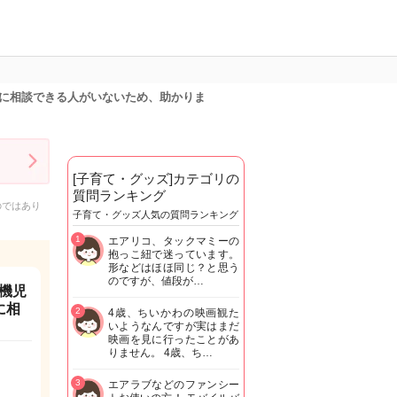
に相談できる人がいないため、助かりま
[子育て・グッズ]カテゴリの
質問ランキング
のではあり
子育て・グッズ人気の質問ランキング
1
エアリコ、タックマミーの
抱っこ紐で迷っています。
形などはほほ同じ？と思う
のですが、値段が…
機児
に相
2
4歳、ちいかわの映画観た
いようなんですが実はまだ
映画を見に行ったことがあ
りません。 4歳、ち…
3
エアラブなどのファンシー