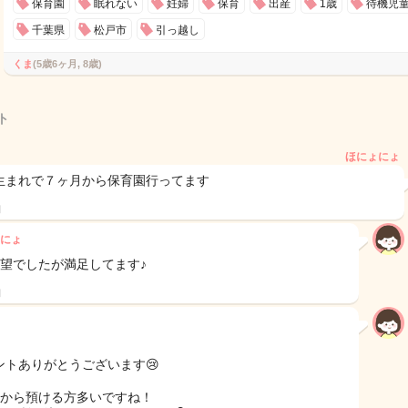
保育園
眠れない
妊婦
保育
出産
1歳
待機児
千葉県
松戸市
引っ越し
くま
(5歳6ヶ月, 8歳)
ト
ほにょにょ
生まれで７ヶ月から保育園行ってます
日
にょ
希望でしたが満足してます♪
日
ントありがとうございます😢
児から預ける方多いですね！