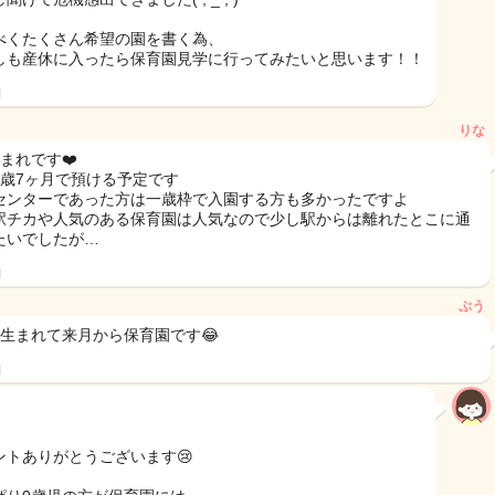
べくたくさん希望の園を書く為、
しも産休に入ったら保育園見学に行ってみたいと思います！！
日
りな
まれです❤️
1歳7ヶ月で預ける予定です
センターであった方は一歳枠で入園する方も多かったですよ
駅チカや人気のある保育園は人気なので少し駅からは離れたとこに通
たいでしたが…
日
ぷう
に生まれて来月から保育園です😂
日
ントありがとうございます😢