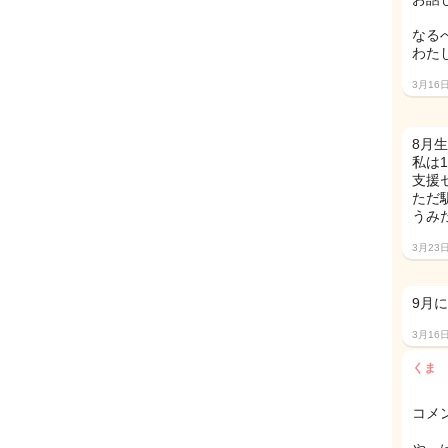
なる
わた
3月16
8月生
私は
支援
ただ
うみ
3月23
9月
3月16
くま
コメ