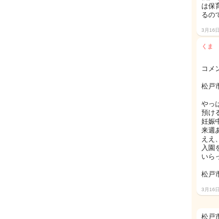
は保
るの
3月16
くま
コメ
松戸
やっ
預け
妊娠
来週
ええ
入園
いら
松戸市
3月16
松戸