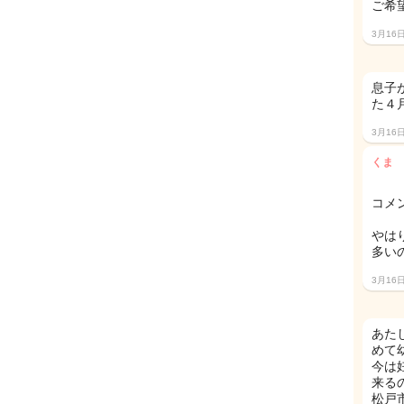
ご希望
3月16
息子
た４
3月16
くま
コメ
やは
多いの
3月16
あた
めて
今は
来る
松戸