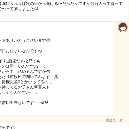
育園に入れれば次の日から働ける〜だったんですが何百人って待って
で〜って落ちました😂
日
ントありがとうございます😢
市にお住まいなんですね！
ぱり1歳児だと松戸でも
るのは難しいんですね･･･。
中から申し込めるんですか😳
あたり市役所で聞いてみます！笑
、待機児童0とかいってるのに
を待ってるお子さん何百人も
っしゃるんですか･･･。
信用出来ないです･･･😂💔
日
退会ユーザー
市民です。