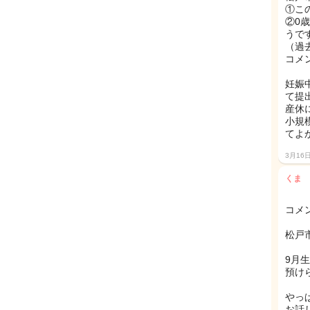
①こ
②0
うで
（過
コメ
妊娠
て提
産休
小規
てよ
3月16
くま
コメ
松戸
9月
預け
やっ
お話し