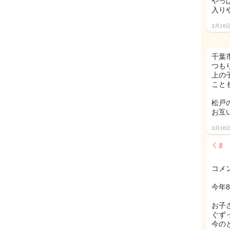
やっ
入り
3月16
千葉
つも
上の
こと
松戸
お互
3月16
くま
コメ
今年8
お子
ぐず
今の