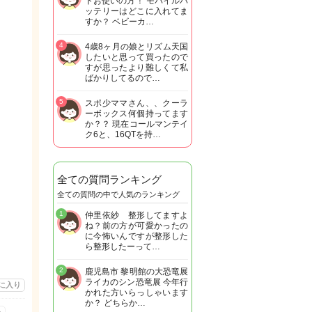
トお使いの方！ モバイルバ
ッテリーはどこに入れてま
すか？ ベビーカ…
4
4歳8ヶ月の娘とリズム天国
したいと思って買ったので
すが思ったより難しくて私
ばかりしてるので…
5
スポ少ママさん、、クーラ
ーボックス何個持ってます
か？？ 現在コールマンテイ
ク6と、16QTを持…
全ての質問ランキング
全ての質問の中で人気のランキング
1
仲里依紗 整形してますよ
ね？前の方が可愛かったの
に今怖いんですが整形した
ら整形したーって…
2
鹿児島市 黎明館の大恐竜展
ライカのシン恐竜展 今年行
に入り
かれた方いらっしゃいます
か？ どちらか…