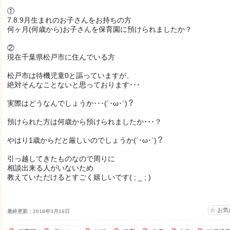
①
7.8.9月生まれのお子さんをお持ちの方
何ヶ月(何歳から)お子さんを保育園に預けられましたか？
②
現在千葉県松戸市に住んでいる方
松戸市は待機児童0と謳っていますが、
絶対そんなことないと思っております･･･
実際はどうなんでしょうか･･･(´･ω･`)？
預けられた方は何歳から預けられましたか･･･？
やはり1歳からだと厳しいのでしょうか(´･ω･`)？
引っ越してきたものなので周りに
相談出来る人がいないため
教えていただけるとすごく嬉しいです( ; _ ; )
お気
最終更新：2018年3月16日