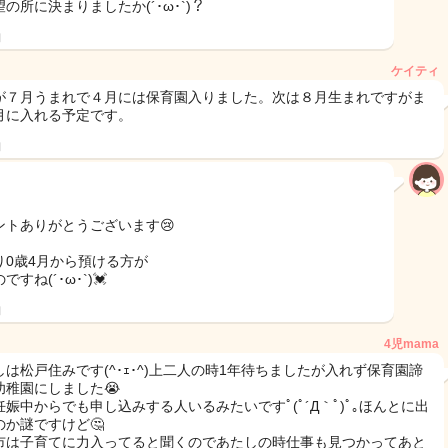
の所に決まりましたか(´･ω･`)？
日
ケイティ
が７月うまれで４月には保育園入りました。次は８月生まれですがま
月に入れる予定です。
日
ントありがとうございます😢
り0歳4月から預ける方が
ですね(´･ω･`)💓
日
4児mama
しは松戸住みです(^･ｪ･^)上二人の時1年待ちましたが入れず保育園諦
幼稚園にしました😭
妊娠中からでも申し込みする人いるみたいですﾟ(ﾟ´Д｀ﾟ)ﾟ｡ほんとに出
のか謎ですけど🤔
市は子育てに力入ってると聞くのであたしの時仕事も見つかってあと