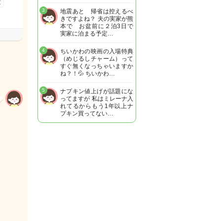
童
3
地震あと 帰省は控えるべ
きですよね？ 夫の実家が熊
本で お盆前に２泊3日で
実家に泊まる予定…
4
ちいかわの映画の入場特典
（めじるしチャーム）って
すぐ無くなっちゃいますか
ね？！💦 ちいかわ…
5
ナプキン値上げが話題にな
ってますが 私はミレーナ入
れてるからもう1年以上ナ
プキン買ってない…