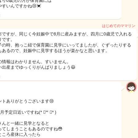
ぱり0歳児の方が保育園には
やすいんですかね😢💓
日
はじめてのママリン
市ですが、同じく今妊娠中で8月に産みますが、四月に0歳児で入れる
りです。
子の時、抱っこ紐で保育園に見学にいってましたが、ぐずったりする
もあるので、妊娠中に見学するほうが楽かなと思います。
の情報はわかりません、すいません。
い出産までゆっくりがんばりましょう😃
日
ントありがとうございます😢
月予定日近いですね(* ॑꒳ ॑* )
さんと一緒に見学となると
ってしまうこともあるのですね😳
ところ産休に入ったら