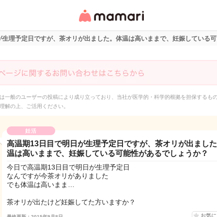
女性専用匿名QAアプ
リ・情報サイト
日が生理予定日ですが、茶オリが出ました。体温は高いままで、妊娠している
は一般のユーザーの投稿により成り立っており、当社が医学的・科学的根拠を担保するも
理解の上、ご活用ください。
妊活
高温期13日目で明日が生理予定日ですが、茶オリが出まし
温は高いままで、妊娠している可能性があるでしょうか？
今日で高温期13日目で明日が生理予定日
なんですが今茶オリがありました
でも体温は高いまま…
茶オリが出たけど妊娠してた方いますか？
お気
最終更新：2015年9月8日