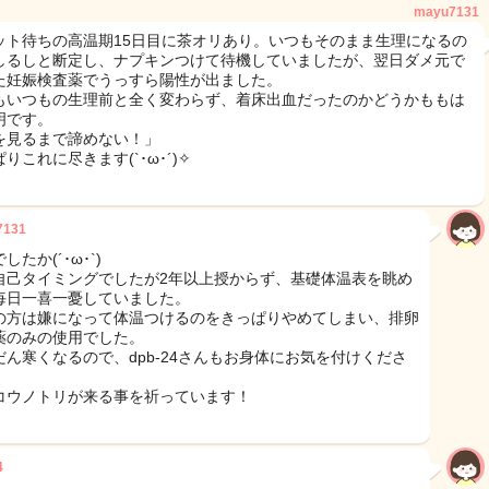
mayu7131
ット待ちの高温期15日目に茶オリあり。いつもそのまま生理になるの
しるしと断定し、ナプキンつけて待機していましたが、翌日ダメ元で
た妊娠検査薬でうっすら陽性が出ました。
もいつもの生理前と全く変わらず、着床出血だったのかどうかももは
明です。
を見るまで諦めない！」
りこれに尽きます(`･ω･´)✧
7131
したか(´･ω･`)
自己タイミングでしたが2年以上授からず、基礎体温表を眺め
毎日一喜一憂していました。
の方は嫌になって体温つけるのをきっぱりやめてしまい、排卵
薬のみの使用でした。
だん寒くなるので、dpb-24さんもお身体にお気を付けくださ
コウノトリが来る事を祈っています！
4