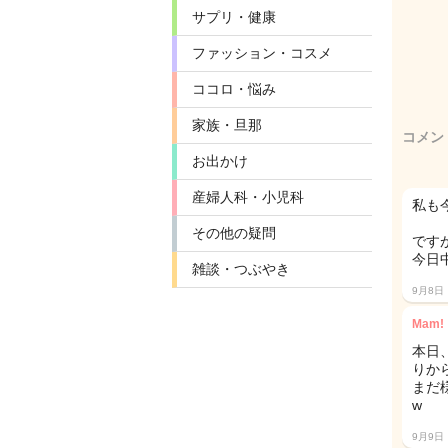
サプリ・健康
ファッション・コスメ
ココロ・悩み
家族・旦那
コメン
お出かけ
産婦人科・小児科
私も
その他の疑問
です
今日
雑談・つぶやき
9月8日
Mam!
本日
りか
まだ
w
9月9日