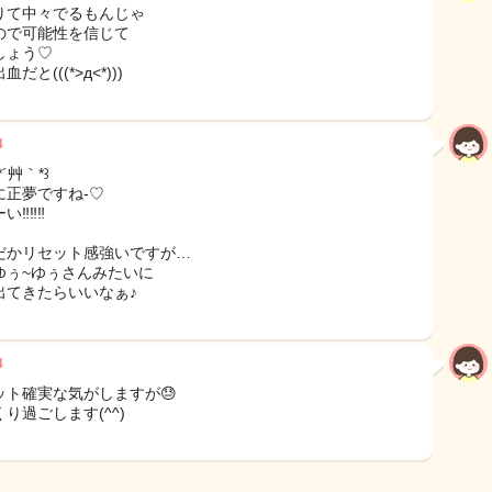
りて中々でるもんじゃ
ので可能性を信じて
しょう♡
だと(((*>д<*)))
4
´艸｀*꒱
に正夢ですね-♡
‼︎‼︎‼︎
だかリセット感強いですが…
ゆぅ~ゆぅさんみたいに
出てきたらいいなぁ♪
4
ット確実な気がしますが😓
り過ごします(^^)