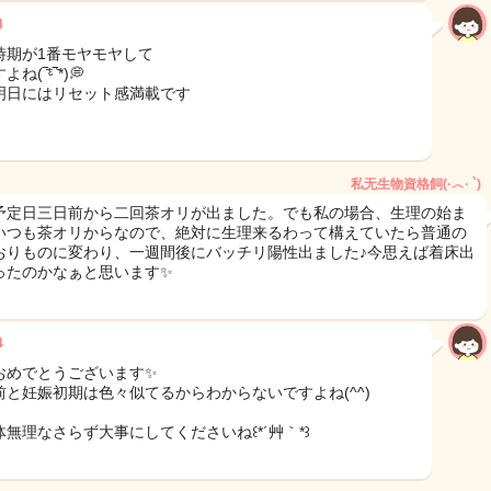
4
時期が1番モヤモヤして
ね(‾᷄ᵋ‾᷅*)💭
明日にはリセット感満載です
私无生物資格飼(·︿· `)
予定日三日前から二回茶オリが出ました。でも私の場合、生理の始ま
いつも茶オリからなので、絶対に生理来るわって構えていたら普通の
おりものに変わり、一週間後にバッチリ陽性出ました♪今思えば着床出
ったのかなぁと思います✨
4
おめでとうございます✨
前と妊娠初期は色々似てるからわからないですよね(^^)
体無理なさらず大事にしてくださいね꒰*´艸｀*꒱