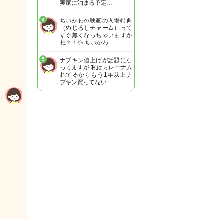
実家に泊まる予定…
4
ちいかわの映画の入場特典
（めじるしチャーム）って
すぐ無くなっちゃいますか
ね？！💦 ちいかわ…
5
ナプキン値上げが話題にな
ってますが 私はミレーナ入
れてるからもう1年以上ナ
プキン買ってない…