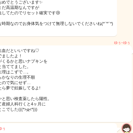
おめでとうございます✨
まだ高温期なんですが
血してたのでリセット確実です😢
な時期なのでお身体気をつけて無理しないでくださいね(*´꒳`*)
ゆぅ~ゆぅ
出血だといいですね♡
でましたよ！
がくるかと思いナプキンを
と当ててました。
生理はこずで…。
らかなりの生理不順
たので気にせず…
たら夢で妊娠してるよ!
かと思い検査薬したら陽性。
て産婦人科行くと4ヶ月に
でした(((*>д<*)))
ゆぅ