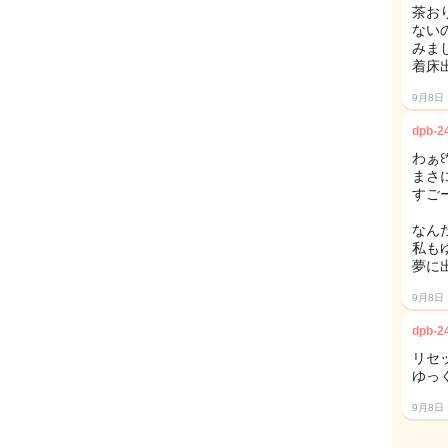
茶お
ない
みま
着床出血
9月8日
dpb-2
わぁ꒰*
まさ
すごーい
なん
私も
夢に
9月8日
dpb-2
リセ
ゆっく
9月8日