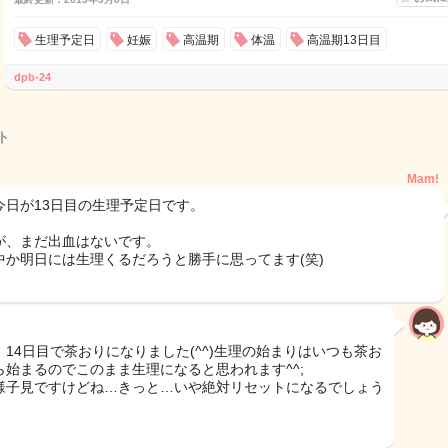
生理予定日
妊娠
高温期
体温
高温期13日目
dpb-24
ト
Mam!
今日が13日目の生理予定日です。
が、まだ出血はないです。
中か明日には生理くるだろうと勝手に思ってます(笑)
、14日目で茶おりになりました(^^)生理の始まりはいつも茶お
ら始まるのでこのまま生理になると思われます^^;
様子見ですけどね…きっと…いや絶対リセットになるでしょう