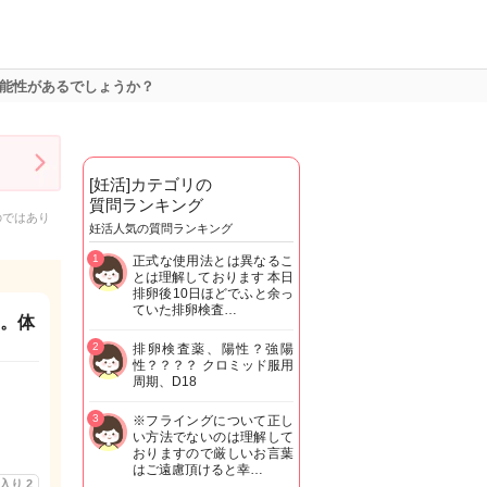
可能性があるでしょうか？
[妊活]カテゴリの
質問ランキング
のではあり
妊活人気の質問ランキング
1
正式な使用法とは異なるこ
とは理解しております 本日
排卵後10日ほどでふと余っ
ていた排卵検査…
た。体
2
排卵検査薬、陽性？強陽
性？？？？ クロミッド服用
周期、D18
3
※フライングについて正し
い方法でないのは理解して
おりますので厳しいお言葉
はご遠慮頂けると幸…
に入り
2