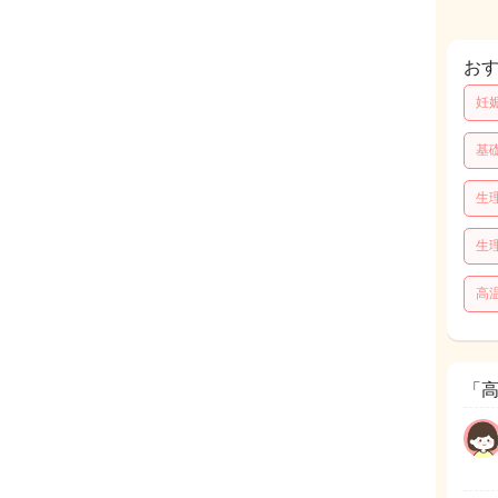
お
妊
基
生
生
高
「高