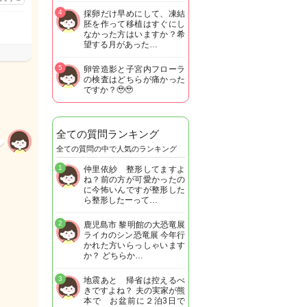
4
採卵だけ早めにして、凍結
胚を作って移植はすぐにし
なかった方はいますか？希
望する月があった…
5
卵管造影と子宮内フローラ
の検査はどちらが痛かった
ですか？🥹🥹
全ての質問ランキング
全ての質問の中で人気のランキング
1
仲里依紗 整形してますよ
ね？前の方が可愛かったの
に今怖いんですが整形した
ら整形したーって…
2
鹿児島市 黎明館の大恐竜展
ライカのシン恐竜展 今年行
かれた方いらっしゃいます
か？ どちらか…
3
地震あと 帰省は控えるべ
きですよね？ 夫の実家が熊
本で お盆前に２泊3日で