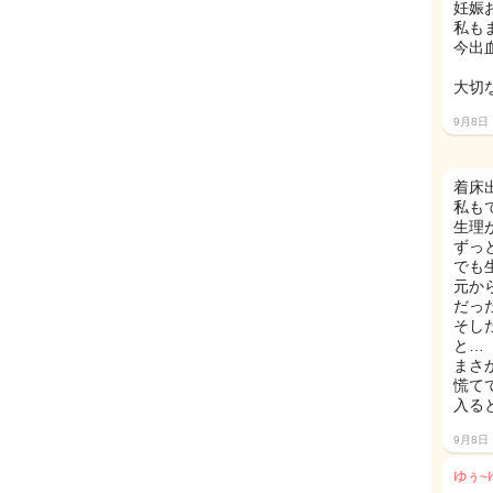
妊娠
私も
今出
大切
9月8日
着床
私も
生理
ずっ
でも
元か
だっ
そし
と…
まさ
慌て
入るとこ
9月8日
ゆぅ~