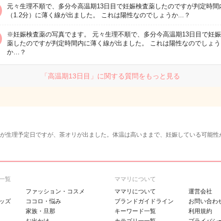
元々生理不順で、多分今高温期13日目で妊娠検査薬したのですが判定時間
（1.2分）に薄く線が出ました。 これは陽性なのでしょうか...？
※妊娠検査薬の写真でます。 元々生理不順で、多分今高温期13日目で妊
薬したのですが判定時間内に薄く線が出ました。 これは陽性なのでしょう
か…？
「高温期13日目」に関する質問をもっと見る
日が生理予定日ですが、茶オリが出ました。体温は高いままで、妊娠している可能性
一覧
ママリについて
ファッション・コスメ
ママリについて
運営会社
ッズ
ココロ・悩み
ブランドガイドライン
お問い合わ
家族・旦那
キーワード一覧
利用規約