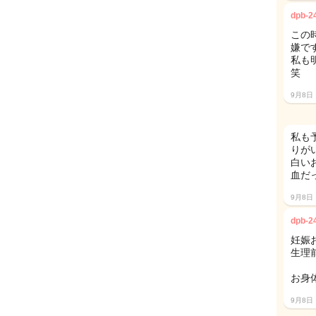
dpb-2
この
嫌ですよ
私も
笑
9月8日
私も
りが
白い
血だ
9月8日
dpb-2
妊娠
生理
お身
9月8日