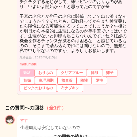
チクチクする感じがして、薄いピンクのおりものがあ
り、いよいよ開始か～！と思ってたのですが😅
子宮の老化とか卵子の老化に関係していて出し渋りなん
でしょうか？？それとも、日数経ってからまた検査薬し
たら陽性になる可能性あるってことでしょうか？午後と
か明日から本格的に生理になるのか等不安でいっぱいで
す。生理がないと排卵も起こらないんですよね？妊娠の
機会を作るチャンスが減るのは困るな～と感じているも
のの、そこまで踏み込んで姉には聞けないので、無知な
私で申し訳ないのですが、よろしくお願いします。
最終更新：2015年8月15日
mofumofu
妊活
おりもの
クリアブルー
排卵
卵子
妊娠
生理周期
検査薬
陰性
陽性
ピンクのおりもの
布ナプキン
この質問への回答
（全1件）
すず
生理周期は安定していないので…
この回答の続きは