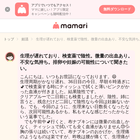
アプリでいつでもアクセス！
無料ダウンロード
ママに嬉しい！アプリ限定
キャンペーンも随時配信中！
女性専用匿名QA
アプリ・情報サ
トップ
妊活
生理が遅れており、検査薬で陰性。微量の出血あり。不安な気持ち
イト
生理が遅れており、検査薬で陰性。微量の出血あり。
不安な気持ち。排卵や妊娠の可能性について聞きた
い。
こんにちは。いつもお世話になっております。😄
生理周期がかなり遅れ、36日目の今日、早朝６時過ぎに
🚽で検査薬する時にティッシュで拭くと薄いピンクがか
った血液が付きました。結果陰性です。
クリアブルーで二日前にも検査しましたが、陰性。姉に
言うと、残念だけど二回して陰性なら今回は妊娠ないか
も。でも、今回のように、生理来ない日数長くなったな
ら、次回可能性あるかも。私もそんな感じだったからと
いう返事でした。
でも午前中🚽行くと、布ナプキンには微量の出血しか
なく、ティッシュで拭いても全く血液がありません😓💦
胸の張りは続いていて、布ナプキンのおかげか、生理痛
のようなものは楽ですが、昨晩は腰が痛くて、生理痛が