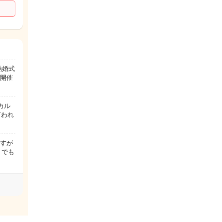
結婚式
、開催
カル
言われ
ですが
 でも