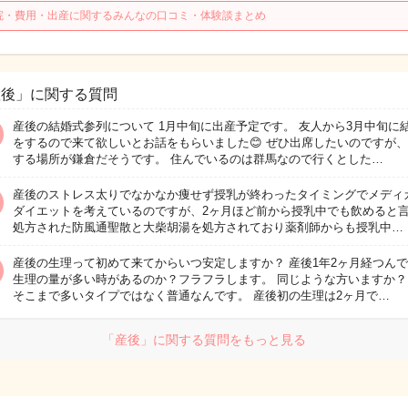
院・費用・出産に関するみんなの口コミ・体験談まとめ
産後」に関する質問
産後の結婚式参列について 1月中旬に出産予定です。 友人から3月中旬に
をするので来て欲しいとお話をもらいました😊 ぜひ出席したいのですが
する場所が鎌倉だそうです。 住んでいるのは群馬なので行くとした…
産後のストレス太りでなかなか痩せず授乳が終わったタイミングでメディ
ダイエットを考えているのですが、2ヶ月ほど前から授乳中でも飲めると
処方された防風通聖散と大柴胡湯を処方されており薬剤師からも授乳中…
産後の生理って初めて来てからいつ安定しますか？ 産後1年2ヶ月経つん
生理の量が多い時があるのか？フラフラします。 同じような方いますか？
そこまで多いタイプではなく普通なんです。 産後初の生理は2ヶ月で…
「産後」に関する質問をもっと見る