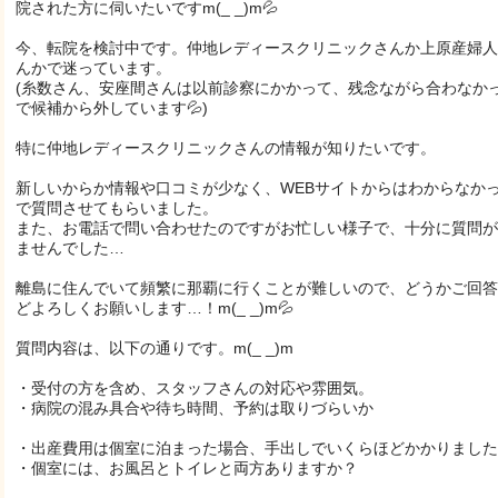
院された方に伺いたいですm(_ _)m💦
今、転院を検討中です。仲地レディースクリニックさんか上原産婦人
んかで迷っています。
(糸数さん、安座間さんは以前診察にかかって、残念ながら合わなか
で候補から外しています💦)
特に仲地レディースクリニックさんの情報が知りたいです。
新しいからか情報や口コミが少なく、WEBサイトからはわからなか
で質問させてもらいました。
また、お電話で問い合わせたのですがお忙しい様子で、十分に質問が
ませんでした…
離島に住んでいて頻繁に那覇に行くことが難しいので、どうかご回答
どよろしくお願いします…！m(_ _)m💦
質問内容は、以下の通りです。m(_ _)m
・受付の方を含め、スタッフさんの対応や雰囲気。
・病院の混み具合や待ち時間、予約は取りづらいか
・出産費用は個室に泊まった場合、手出しでいくらほどかかりました
・個室には、お風呂とトイレと両方ありますか？