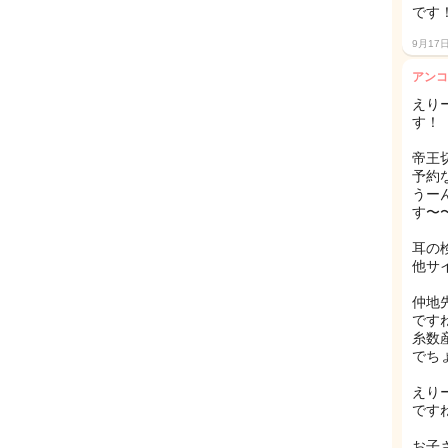
です！
9月17
アンコ
えり
す！
帝王
予約
うー
す〜
耳の
他サ
仲地
です
糸数
でちょ
えり
です
お子