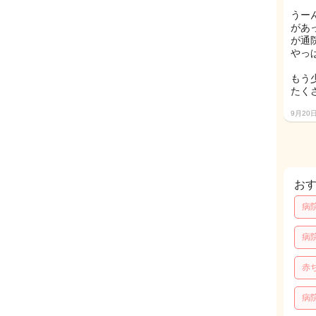
うー
があ
が通
やっ
もう
たく
9月20
お
病
病
赤
病