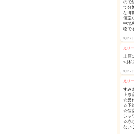
ので
で分
な御
個室な
中地
物です
9月17
えりー
上原
<;
9月17
えりー
すみ
上原
☆受
☆予
☆個
シャ
☆赤
ない