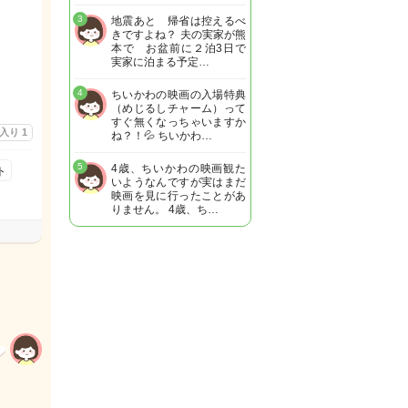
3
地震あと 帰省は控えるべ
きですよね？ 夫の実家が熊
本で お盆前に２泊3日で
実家に泊まる予定…
4
ちいかわの映画の入場特典
（めじるしチャーム）って
すぐ無くなっちゃいますか
に入り
1
ね？！💦 ちいかわ…
5
4歳、ちいかわの映画観た
ト
いようなんですが実はまだ
映画を見に行ったことがあ
りません。 4歳、ち…