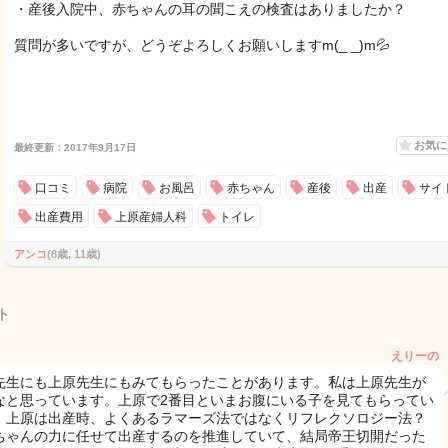
・産後入院中、赤ちゃんの耳の聞こえの検査はありましたか？
質問が多いですが、どうぞよろしくお願いしますm(_ _)m💦
お気
最終更新：2017年9月17日
口コミ
病院
お風呂
赤ちゃん
産後
出産
サイ
出産費用
上原産婦人科
トイレ
アンコ
(8歳, 11歳)
ト
えりーの
先生にも上原先生にもみてもらったことがあります。私は上原先生が
なと思っています。上原で2番目といまお腹にいる子を見てもらってい
。上原は出産時、よくあるラマーズ法ではなくリフレクソロジー法？
ちゃんの力に任せて出産するのを推進していて、結局帝王切開だった