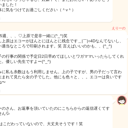
いました！
体に気をつけてお過ごしください（＾ν＾）
日
えりーの
5週、、、♡上原で是非一緒に(^_^)笑
し上原はエコーがほんとにほんとに残念です＿|￣|○4Dなんてないし、
い適当なところで印刷されます。笑 言えばいいのかも、、(^_^)
子の行事の関係で予定日2日早めてほしいとワガママいったらしてくれ
。優しい先生ですよー(^_^)
みに私も糸数はもう利用しません。上の子ですが、男の子だって言わ
生まれて見たら女の子でした。他にも色々と、、。エコーは良いです
ね〜
日
ーのさん、お返事を頂いていたのにこちらからの返信遅くてす
ん💦
にはこだわっていないので、大丈夫そうです！笑