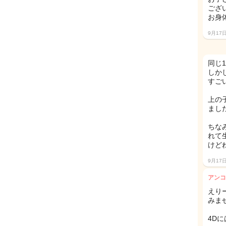
ござ
お身
9月17
同じ1
しか
すご
上の
ました
ちな
れて
けど
9月17
アンコ
えり
みませ
4D