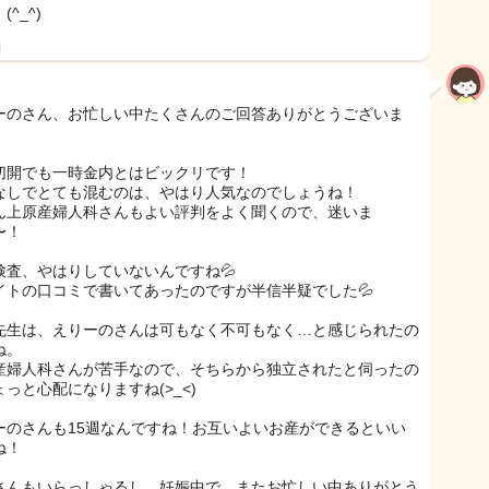
(^_^)
日
ーのさん、お忙しい中たくさんのご回答ありがとうございま
切開でも一時金内とはビックリです！
なしでとても混むのは、やはり人気なのでしょうね！
ん上原産婦人科さんもよい評判をよく聞くので、迷いま
〜！
検査、やはりしていないんですね💦
イトの口コミで書いてあったのですが半信半疑でした💦
先生は、えりーのさんは可もなく不可もなく…と感じられたの
ね。
産婦人科さんが苦手なので、そちらから独立されたと伺ったの
っと心配になりますね(>_<)
ーのさんも15週なんですね！お互いよいお産ができるといい
ね！
さんもいらっしゃるし、妊娠中で、またお忙しい中ありがとう