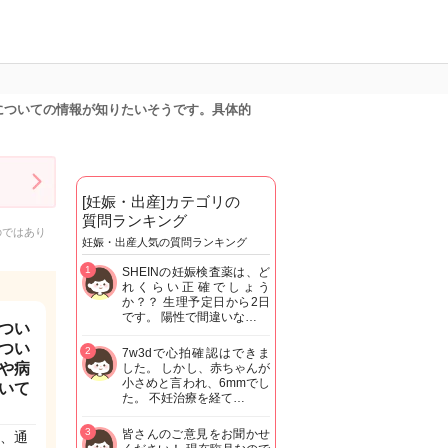
についての情報が知りたいそうです。具体的
[妊娠・出産]カテゴリの
質問ランキング
のではあり
妊娠・出産人気の質問ランキング
1
SHEINの妊娠検査薬は、ど
れくらい正確でしょう
か？？ 生理予定日から2日
です。 陽性で間違いな…
つい
つい
2
7w3dで心拍確認はできま
や病
した。 しかし、赤ちゃんが
小さめと言われ、6mmでし
いて
た。 不妊治療を経て…
3
皆さんのご意見をお聞かせ
、通