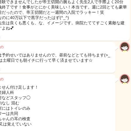
経験できませんでしたが帝王切開の腕もよく先生2人で手際よく20分
娩終了です！食事がとにかく美味しい！本当です。週に2回とても豪華
前だったので、帝王切開だと一週間の入院でラッキー！笑
のに40万以下で黒字だったはず(^_^)
先生は良くも悪くも、な、イメージです。病院たててすごく素敵な建
よね💕
日
の
は予約せいではありませんので、昼前などとても待ちます(>_
)私は土曜日でも朝イチに行って早く済ませています☆
日
の
ません付け足します！
産婦人科
付などスタッフ◯
約なし 混む
室にはトイレのみ
ワーは共同
ちゃんの耳の検査
 又は覚えていない