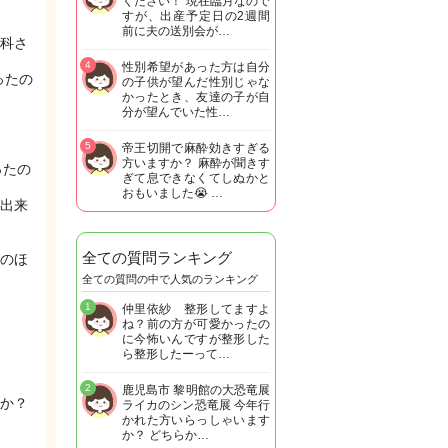
ください！ 現在臨月なので
すが、出産予定日の2週間
前に夫の送別会が…
科さ
4
性別希望があった方は自分
ったの
の子供が望んだ性別じゃな
かったとき、友達の子が自
分が望んでいた性…
5
帝王切開で麻酔効きすぎる
方いますか？ 麻酔が聞きす
ったの
ぎて息できなくてしぬかと
おもいました😭 …
出来
全ての質問ランキング
のほ
全ての質問の中で人気のランキング
1
仲里依紗 整形してますよ
ね？前の方が可愛かったの
に今怖いんですが整形した
ら整形したーって…
2
鹿児島市 黎明館の大恐竜展
か？
ライカのシン恐竜展 今年行
かれた方いらっしゃいます
か？ どちらか…