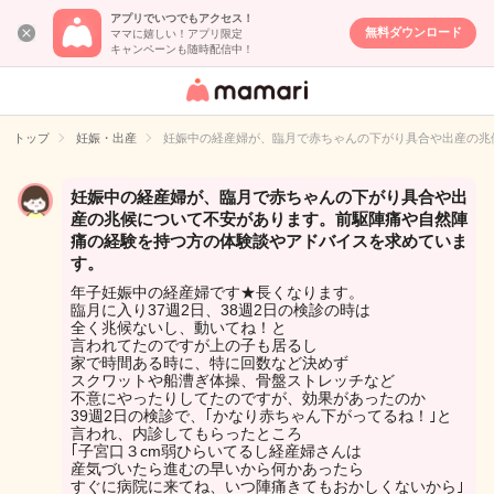
アプリでいつでもアクセス！
無料ダウンロード
ママに嬉しい！アプリ限定
キャンペーンも随時配信中！
女性専用匿名QA
アプリ・情報サ
トップ
妊娠・出産
妊娠中の経産婦が、臨月で赤ちゃんの下がり具合や出産の兆
イト
妊娠中の経産婦が、臨月で赤ちゃんの下がり具合や出
産の兆候について不安があります。前駆陣痛や自然陣
痛の経験を持つ方の体験談やアドバイスを求めていま
す。
年子妊娠中の経産婦です★長くなります。
臨月に入り37週2日、38週2日の検診の時は
全く兆候ないし、動いてね！と
言われてたのですが上の子も居るし
家で時間ある時に、特に回数など決めず
スクワットや船漕ぎ体操、骨盤ストレッチなど
不意にやったりしてたのですが、効果があったのか
39週2日の検診で、｢かなり赤ちゃん下がってるね！｣と
言われ、内診してもらったところ
｢子宮口３cm弱ひらいてるし経産婦さんは
産気づいたら進むの早いから何かあったら
すぐに病院に来てね、いつ陣痛きてもおかしくないから｣