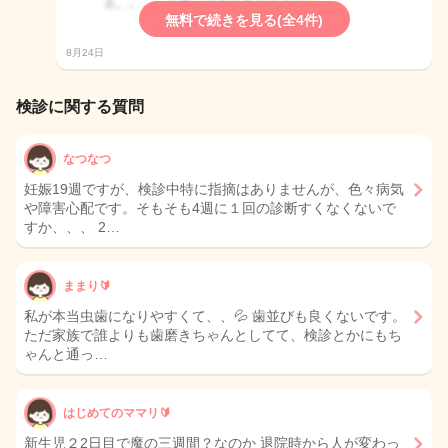
無料で続きを見る(全4件)
8月24日
検診に関する質問
なつなつ
妊娠19週ですが、検診中特に指摘はありませんが、色々病気
や障害心配です。そもそも4週に１回の診断すくなくないで
すか、、、 2…
ままり🔰
私が本当虫歯になりやすくて、、💦 歯並びも良くないです。
ただ家族で誰よりも歯磨きちゃんとしてて、検診とかにもち
ゃんと通っ…
はじめてのママリ🔰
新生児２2日目で魔の三週間？なのか 退院時から人が変わっ