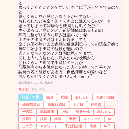
と
言っていただいたのですが、本当に下がってきてるの？
と
思うくらい見た感じお腹も下がってないし
おしるしなども全く無くて本当に進んでるのか、と
思ってしまって😅恥骨と腰周りは動くたびに
声が出るほど痛いのと、前駆陣痛はあるものの
陣痛に繋がりそうな痛みは無いです😭
上の子の出産の時は予定日超過しても
全く兆候が無いまま点滴で促進剤投与しての誘発分娩で
自然に始まる出産の経験が無いので
皆こんなもんなの？と疑問に思ってます。
同じような方居たら、私みたいな状態から
どれくらいの期間で出産に至ったか
前駆陣痛から本陣痛になった方その時してた事とか
誘発分娩の経験がある方、自然陣痛との違いなど
お話きかせてくださいませんか( ´･ω･`)？
最終更新：2017年8月26日
ちゃむ
8歳, 10歳
妊娠・出産
臨月
病院
おしるし
妊娠37週目
妊娠38週目
妊娠39週目
予定日
経産婦
子宮口
前駆陣痛
内診
誘発分娩
赤ちゃん
妊娠中
妊娠
検診
出産
ストレッチ
体
上の子
スクワット
予定日超過
体操
年子