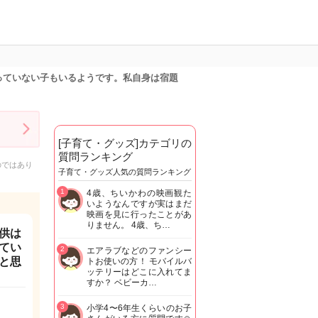
っていない子もいるようです。私自身は宿題
[子育て・グッズ]カテゴリの
質問ランキング
のではあり
子育て・グッズ人気の質問ランキング
1
4歳、ちいかわの映画観た
いようなんですが実はまだ
映画を見に行ったことがあ
りません。 4歳、ち…
供は
てい
2
エアラブなどのファンシー
と思
トお使いの方！ モバイルバ
ッテリーはどこに入れてま
すか？ ベビーカ…
3
小学4〜6年生くらいのお子