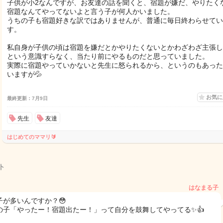
子供が小2なんですが、お友達の話を聞くと、宿題が嫌だ、やりたく
宿題なんてやってないよと言う子が何人かいました。
うちの子も宿題好きな訳ではありませんが、普通に毎日終わらせてい
す。
私自身が子供の頃は宿題を嫌だとかやりたくないとかわざわざ主張し
という意識すらなく、当たり前にやるものだと思っていました。
実際に宿題やっていかないと先生に怒られるから、というのもあった
いますが💦
お気
最終更新：7月9日
先生
友達
はじめてのママリ🔰
ト
はなまる子
子が多いんですか？😳
の子「やったー！宿題出たー！」って自分を鼓舞してやってる✨👍