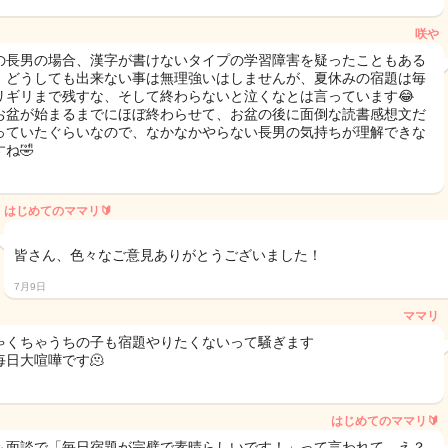
咲や
の長男の場合、漢字が書けないタイプの学習障害を疑ったこともある
、どうしても出来ない事は無理強いはしませんが、夏休みの宿題は毎
リギリまで残すな、そして終わらないと泣くなとは言っています😂
お盆が始まるまでにほぼ終わらせて、お盆の後に面倒な読書感想文だ
っていたぐらいなので、なかなかやらない長男の気持ちが理解できな
ね🤣
はじめてのママリ🔰
皆さん、色々なご意見ありがとうございました！
7月9日
ママリ
ゃくちゃうちの子も宿題やりたくないって騒ぎます
毎日大喧嘩です🫠
はじめてのママリ🔰
も面談で「毎日宿題が完璧で素晴らしいです！」って言われて、え？