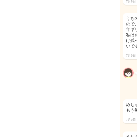
7月9日
うち
ので
年ギ
私は
け残
いです
7月9日
めち
もう
7月9日
うち