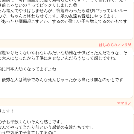
り前じゃないの？ってビックリしました😅
ろん進んでやりはしませんが、宿題終わったら遊びに行っていいルー
ので、ちゃんと終わらせてます。娘の友達も普通にやってます。
があったり癇癪起こすとか、するのが難しい子も増えてるのかもです
はじめてのママリ🔰
宿題やりたくないやれないみたいな幼稚な子供だったんだろうな、そ
ま大人になったから子供にさせないんだろうなって感じですね。
的に日本人幼くなってますよね
、優秀な人は戦争でみんな死んじゃったから当たり前なのかもです
ママリノ
ります！
の子も半数くらいそんな感じです。
なんてやって当たり前という感覚の友達たちですし
いう空気感で子育てしてるのに…