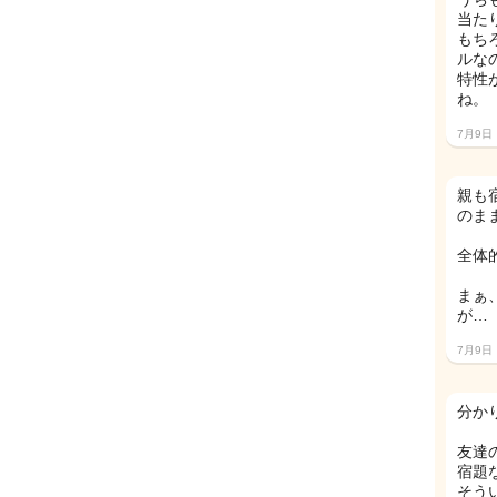
当た
もち
ルな
特性
ね。
7月9日
親も
のま
全体
まぁ
が…
7月9日
分か
友達
宿題
そう