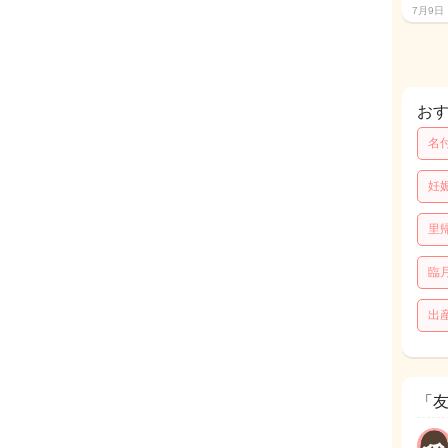
7月9日
お
名
妊
里
臨
出
「