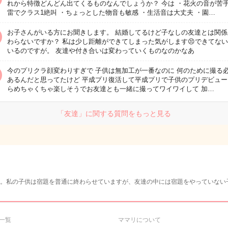
れから特徴どんどん出てくるものなんでしょうか？ 今は ・花火の音が苦手
雷でクラス1絶叫 ・ちょっとした物音も敏感 ・生活音は大丈夫 ・園…
お子さんがいる方にお聞きします。 結婚してるけど子なしの友達とは関係
わらないですか？ 私は少し距離ができてしまった気がします😣できてな
いるのですが。 友達や付き合いは変わっていくものなのかなあ
今のプリクラ顔変わりすぎで 子供は無加工が一番なのに 何のために撮る
あるんだと思ってたけど 平成プリ復活して平成プリで子供のプリデビュー
らめちゃくちゃ楽しそうでお友達とも一緒に撮ってワイワイして 加…
「友達」に関する質問をもっと見る
。私の子供は宿題を普通に終わらせていますが、友達の中には宿題をやっていない
一覧
ママリについて