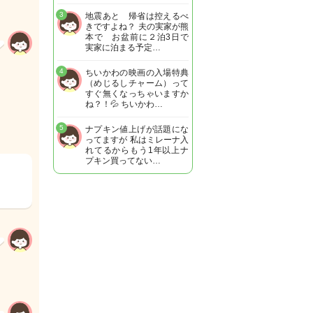
3
地震あと 帰省は控えるべ
きですよね？ 夫の実家が熊
本で お盆前に２泊3日で
実家に泊まる予定…
4
ちいかわの映画の入場特典
（めじるしチャーム）って
すぐ無くなっちゃいますか
ね？！💦 ちいかわ…
5
ナプキン値上げが話題にな
ってますが 私はミレーナ入
れてるからもう1年以上ナ
プキン買ってない…