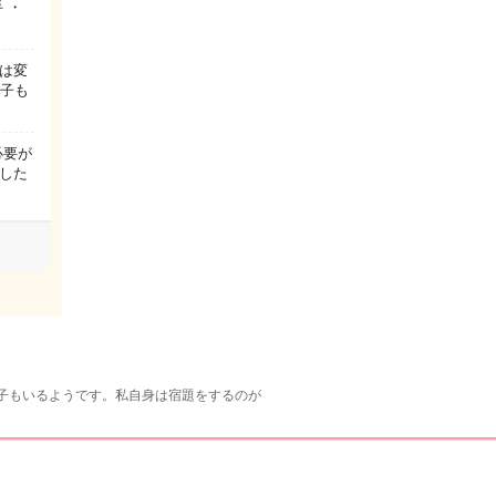
 ・
は変
い子も
必要が
した
子もいるようです。私自身は宿題をするのが