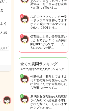
さんがいる方に質問です🙏
ない、
夏休み、お子さんはお友達
と約束して遊びま…
ま
4
スポ少ママさん、、クーラ
ーボックス何個持ってます
よう
か？？ 現在コールマンテイ
ク6と、16QTを持…
と思
5
保育園のお盆の希望保育い
つからですか？ うちの保育
園は8/12からです。 一人一
人にお知らせ配…
に入り
2
全ての質問ランキング
全ての質問の中で人気のランキング
1
仲里依紗 整形してますよ
ね？前の方が可愛かったの
に今怖いんですが整形した
ら整形したーって…
2
鹿児島市 黎明館の大恐竜展
ライカのシン恐竜展 今年行
かれた方いらっしゃいます
か？ どちらか…