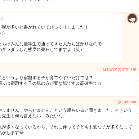
ノ
が親が多いと書かれていてびっくりしました！
ック…
たちはみんな優等生で通ってきた人たちばかりなので
のダラダラした態度に発狂してますよ（笑）
はじめてのママリ🔰
親というより宿題する子が育てやすいだけでは？
周りは宿題する子の親の方が変な親ですよ高確率で☆
みいmama
やりません、やらせません、という親もいると聞きました。そういう
と先生も何も言えない…みたいな。
親が多くなっているから、それに伴って子どもも変な子が多くなって
気がします😅