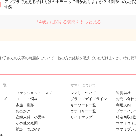
アマプラで見える子供向けのホラーって何かありますか？ 4歳怖いの大好
す😱
「4歳」に関する質問をもっと見る
お子さんの文字の綺麗さについて、他の方の経験を教えていただけますか。特に硬
一覧
ママリについて
ファッション・コスメ
ママリについて
運営会社
ッズ
ココロ・悩み
ブランドガイドライン
お問い合わ
家族・旦那
キーワード一覧
利用規約
お出かけ
カテゴリ一一覧
プライバシ
産婦人科・小児科
サイトマップ
特定商取引
その他の疑問
ママリコミ
雑談・つぶやき
ママリプレ
康