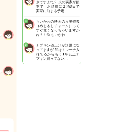
きですよね？ 夫の実家が熊
本で お盆前に２泊3日で
実家に泊まる予定…
4
ちいかわの映画の入場特典
（めじるしチャーム）って
すぐ無くなっちゃいますか
ね？！💦 ちいかわ…
5
ナプキン値上げが話題にな
ってますが 私はミレーナ入
れてるからもう1年以上ナ
プキン買ってない…