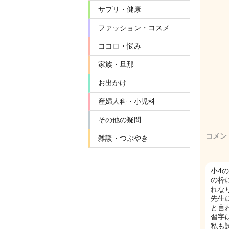
サプリ・健康
ファッション・コスメ
ココロ・悩み
家族・旦那
お出かけ
産婦人科・小児科
その他の疑問
コメン
雑談・つぶやき
小4
の枠
れな
先生
と言
習字
私も