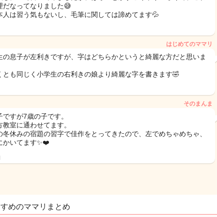
理だなってなりました😅
本人は習う気もないし、毛筆に関しては諦めてます💦
はじめてのママリ
生の息子が左利きですが、字はどちらかというと綺麗な方だと思いま
くとも同じく小学生の右利きの娘より綺麗な字を書きます🤣
そのまんま
子ですが7歳の子です。
方教室に通わせてます。
の冬休みの宿題の習字で佳作をとってきたので、左でめちゃめちゃ、
にかいてます✨❤️
日
すすめのママリまとめ