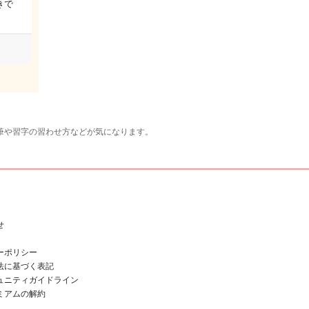
きで
筆や習字の習わせ方などが気になります。
せ
ーポリシー
法に基づく表記
ュニティガイドライン
ミアムの解約