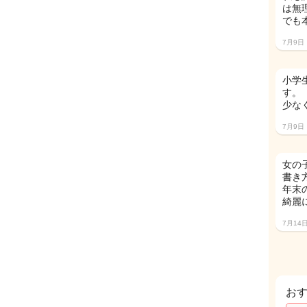
は無
でも
7月9日
小学
す。
少な
7月9日
女の
書き
年末
綺麗
7月14
お