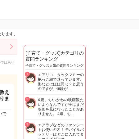
なります。
[子育て・グッズ]カテゴリの
質問ランキング
のではあり
子育て・グッズ人気の質問ランキング
1
エアリコ、タックマミーの
抱っこ紐で迷っています。
形などはほほ同じ？と思う
のですが、値段が…
教え
りま
2
4歳、ちいかわの映画観た
いようなんですが実はまだ
映画を見に行ったことがあ
いで
りません。 4歳、ち…
3
エアラブなどのファンシー
トお使いの方！ モバイルバ
ッテリーはどこに入れてま