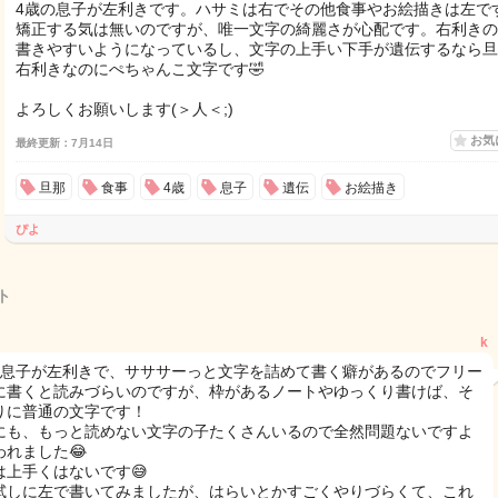
4歳の息子が左利きです。ハサミは右でその他食事やお絵描きは左で
矯正する気は無いのですが、唯一文字の綺麗さが心配です。右利きの
書きやすいようになっているし、文字の上手い下手が遺伝するなら旦
右利きなのにぺちゃんこ文字です🤣
よろしくお願いします(＞人＜;)
お気
最終更新：7月14日
旦那
食事
4歳
息子
遺伝
お絵描き
ぴよ
ト
k
の息子が左利きで、サササーっと文字を詰めて書く癖があるのでフリー
に書くと読みづらいのですが、枠があるノートやゆっくり書けば、そ
りに普通の文字です！
にも、もっと読めない文字の子たくさんいるので全然問題ないですよ
われました😂
は上手くはないです😅
試しに左で書いてみましたが、はらいとかすごくやりづらくて、これ