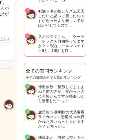
すか？ ベビーカ…
す。
人が
4
4歳8ヶ月の娘とリズム天国
那が
したいと思って買ったので
すが思ったより難しくて私
ばかりしてるので…
5
スポ少ママさん、、クーラ
に入り
ーボックス何個持ってます
か？？ 現在コールマンテイ
ク6と、16QTを持…
全ての質問ランキング
全ての質問の中で人気のランキング
1
仲里依紗 整形してますよ
ね？前の方が可愛かったの
に今怖いんですが整形した
ら整形したーって…
2
鹿児島市 黎明館の大恐竜展
ライカのシン恐竜展 今年行
かれた方いらっしゃいます
か？ どちらか…
3
地震あと 帰省は控えるべ