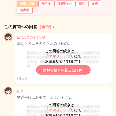
家族・旦那
離乳食
生後5ヶ月
義母
食費
義実家
この質問への回答
（全2件）
はじめてのママリ🔰
車なら私はそのくらいの月齢の…
この回答の続きは
「ママリ」アプリ
にて
お読みいただけます！
無料で続きを見る(全2件)
6月27日
ゆき
交通手段はお車でしょうか？ 車…
この回答の続きは
「ママリ」アプリ
にて
お読みいただけます！