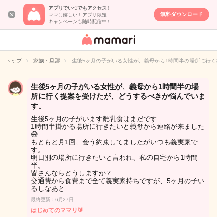
アプリでいつでもアクセス！
無料ダウンロード
ママに嬉しい！アプリ限定
キャンペーンも随時配信中！
女性専用匿名QA
アプリ・情報サ
トップ
家族・旦那
生後5ヶ月の子がいる女性が、義母から1時間半の場所に行
イト
生後5ヶ月の子がいる女性が、義母から1時間半の場
所に行く提案を受けたが、どうするべきか悩んでいま
す。
生後5ヶ月の子がいます離乳食はまだです
1時間半掛かる場所に行きたいと義母から連絡が来ました
😅
もともと月1回、会う約束してましたがいつも義実家で
す。
明日別の場所に行きたいと言われ、私の自宅から1時間
半。
皆さんならどうしますか？
交通費から食費まで全て義実家持ちですが、5ヶ月の子い
るしなあと
最終更新：6月27日
はじめてのママリ🔰