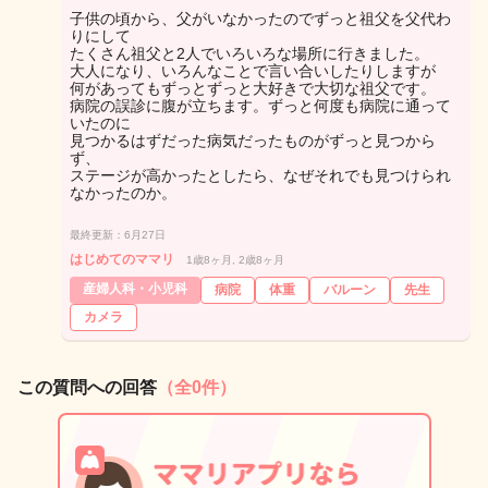
子供の頃から、父がいなかったのでずっと祖父を父代わ
りにして
たくさん祖父と2人でいろいろな場所に行きました。
大人になり、いろんなことで言い合いしたりしますが
何があってもずっとずっと大好きで大切な祖父です。
病院の誤診に腹が立ちます。ずっと何度も病院に通って
いたのに
見つかるはずだった病気だったものがずっと見つから
ず、
ステージが高かったとしたら、なぜそれでも見つけられ
なかったのか。
最終更新：6月27日
はじめてのママリ
1歳8ヶ月, 2歳8ヶ月
産婦人科・小児科
病院
体重
バルーン
先生
カメラ
この質問への回答
（全0件）