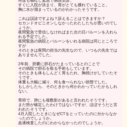
何度も嘔吐し緊急で病院受診。
すぐに入院が決まり、胃がとても腫れていること。
胸に水が溜まっているのがわかったそうです。
これは誤診ですよね？訴えることはできますか？
セカンドオピニオンしなかったわたしたちが悪いのでし
ょうか。
夜間緊急で受信しなければまた次の日バルーンを入れら
れる予定でした。
夜間緊急の病院とバルーンをいれる病院は同じところで
すが
そのときは夜間の担当の先生なので、いつもの先生では
ありませんでした。
2年前、胆嚢に胆石がたまっているとのことで
その病院で胆石を取る手術もしています。
そのときも体もしんどく胃もたれ、胸焼けがしていたそ
うです。
体重も大幅に減り、何も食べられない状態でした。
もしかしたら、そのときから何かわかっていたかもしれ
ない。
胃癌で、肺にも複数影があると言われたそうです。
まだ癌が確定したわけではないですが、ほぼそうだと言
われたそうです。
4月入院したときになぜCTをとっていたのに分からなか
ったのでしょうか。
血液検査したのにわからなかったのでしょうか。