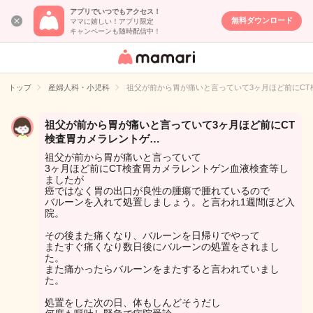
アプリでいつでもアクセス！
無料ダウンロード
ママに嬉しい！アプリ限定
キャンペーンも随時配信中！
女性専用匿名QA
アプリ・情報サ
トップ
産婦人科・小児科
祖父が前から胃が痛いと言っていて3ヶ月ほど前にCT
イト
祖父が前から胃が痛いと言っていて3ヶ月ほど前にCT
検査胃カメラレントゲ…
祖父が前から胃が痛いと言っていて
3ヶ月ほど前にCT検査胃カメラレントゲン血液検査等し
ましたが
癌ではなく胃の出口が良性の腫瘍で腫れているので
バルーンを入れて処置しましょう。と言われ1週間ほど入
院。
その後また痛くなり、バルーンを日帰りでやって
またすぐ痛くなり数日後にバルーンの処置をされまし
た。
また痛かったらバルーンをまたすると言われていまし
た。
処置をした次の日、体もしんどそうだし