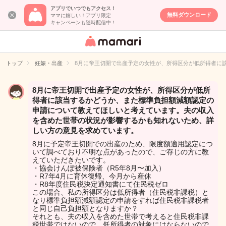
アプリでいつでもアクセス！
無料ダウンロード
ママに嬉しい！アプリ限定
キャンペーンも随時配信中！
女性専用匿名QA
アプリ・情報サ
トップ
妊娠・出産
8月に帝王切開で出産予定の女性が、所得区分が低所得者に
イト
8月に帝王切開で出産予定の女性が、所得区分が低所
得者に該当するかどうか、また標準負担額減額認定の
申請について教えてほしいと考えています。夫の収入
を含めた世帯の状況が影響するかも知れないため、詳
しい方の意見を求めています。
8月に予定帝王切開での出産のため、限度額適用認定につ
いて調べており不明な点があったので、ご存じの方に教
えていただきたいです。
・協会けんぽ被保険者（R5年8月〜加入）
・R7年4月に育休復帰、今月から産休
・R8年度住民税決定通知書にて住民税ゼロ
この場合、私の所得区分は低所得者（住民税非課税）と
なり標準負担額減額認定の申請をすれば住民税非課税者
と同じ自己負担額となりますか？
それとも、夫の収入を含めた世帯で考えると住民税非課
税世帯ではないので、低所得者の対象にはならないので