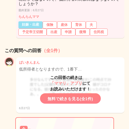
しょうか？
最終更新：6月27日
らんらんママ
妊娠・出産
保険
産休
育休
夫
予定帝王切開
出産
申請
復帰
住民税
この質問への回答
（全1件）
ばいきんまん
低所得者となりますので、1番下…
この回答の続きは
「ママリ」アプリ
にて
お読みいただけます！
無料で続きを見る(全1件)
6月27日