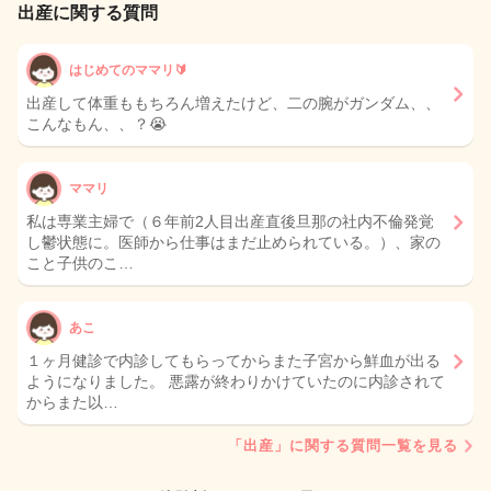
出産に関する質問
はじめてのママリ🔰
出産して体重ももちろん増えたけど、二の腕がガンダム、、
こんなもん、、？😭
ママリ
私は専業主婦で（６年前2人目出産直後旦那の社内不倫発覚
し鬱状態に。医師から仕事はまだ止められている。）、家の
こと子供のこ…
あこ
１ヶ月健診で内診してもらってからまた子宮から鮮血が出る
ようになりました。 悪露が終わりかけていたのに内診されて
からまた以…
「出産」に関する質問一覧を見る