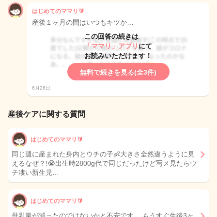
はじめてのママリ🔰
産後１ヶ月の間はいつもキツか…
この回答の続きは
「ママリ」アプリ
にて
お読みいただけます！
無料で続きを見る(全3件)
6月26日
産後ケアに関する質問
はじめてのママリ🔰
同じ週に産まれた身内とウチの子👶大きさ全然違うように見
えるなぜ？!😭出生時2800g代で同じだったけど写メ見たらウ
チ凄い新生児…
はじめてのママリ🔰
母乳量が減ったのではないかと不安です。 もうすぐ生後3ヶ