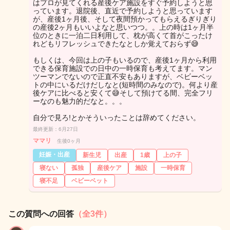
はプロが見てくれる産後ケア施設をすぐ予約しようと思
っています。退院後、直近で予約しようと思っています
が、産後1ヶ月後、そして夜間預かってもらえるぎりぎり
の産後2ヶ月もいいよなと思いつつ。。上の時は1ヶ月半
位のときに一泊二日利用して、枕が高くて首がこったけ
れどもリフレッシュできたなとしか覚えておらず😅
もしくは、今回は上の子もいるので、産後1ヶ月から利用
できる保育施設での日中の一時保育も考えてます。マン
ツーマンでないので正直不安もありますが、ベビーベッ
トの中にいるだけだしなと(短時間のみなので)。何より産
後ケアに比べると安くて😅そして預けてる間、完全フリ
ーなのも魅力的だなと。。。
自分で見ろ!とかそういったことは辞めてください。
最終更新：6月27日
ママリ
生後0ヶ月
妊娠・出産
新生児
出産
1歳
上の子
寝ない
孤独
産後ケア
施設
一時保育
寝不足
ベビーベット
この質問への回答
（全3件）