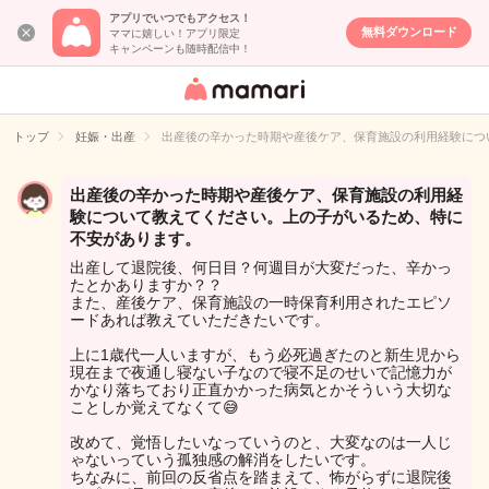
アプリでいつでもアクセス！
無料ダウンロード
ママに嬉しい！アプリ限定
キャンペーンも随時配信中！
女性専用匿名QA
アプリ・情報サ
トップ
妊娠・出産
出産後の辛かった時期や産後ケア、保育施設の利用経験につ
イト
出産後の辛かった時期や産後ケア、保育施設の利用経
験について教えてください。上の子がいるため、特に
不安があります。
出産して退院後、何日目？何週目が大変だった、辛かっ
たとかありますか？？
また、産後ケア、保育施設の一時保育利用されたエピソ
ードあれば教えていただきたいです。
上に1歳代一人いますが、もう必死過ぎたのと新生児から
現在まで夜通し寝ない子なので寝不足のせいで記憶力が
かなり落ちており正直かかった病気とかそういう大切な
ことしか覚えてなくて😅
改めて、覚悟したいなっていうのと、大変なのは一人じ
ゃないっていう孤独感の解消をしたいです。
ちなみに、前回の反省点を踏まえて、怖がらずに退院後