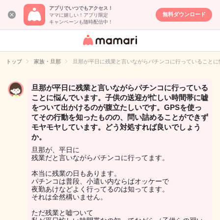
アプリでいつでもアクセス！
無料ダウンロード
ママに嬉しい！アプリ限定
キャンペーンも随時配信中！
女性専用匿名QA
アプリ・情報サ
トップ
家族・旦那
旦那が平日に残業と言いながらパチンコに行っていることに
イト
旦那が平日に残業と言いながらパチンコに行っている
ことに悩んでいます。子供の送迎が忙しい時間帯に嘘
をついて出かけるのが腹立たしいです。GPSを使っ
てその行動を知ったものの、問い詰めることができず
モヤモヤしています。どう対処すれば良いでしょう
か。
旦那が、平日に
残業だと言いながらパチンコに行ってます。
本当に残業の日もあります。
パチンコは普段、小遣い内ならばオッケーで
夜勤あけなどよく行ってるのは知ってます。
それは全然構いません。
ただ残業と嘘ついて