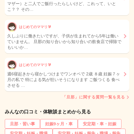
マザー）と二人でご飯行ったらしいけど、これって、いと
こ？？ その…
はじめてのママリ🔰
久しぶりに働きたいですが、子供が生まれてから5年は働い
ていません。 旦那の知り合いから知り合いの飲食店で掃除で
もいいか…
はじめてのママリ🔰
週6寝起きから寝かしつけまでワンオペで 2歳 ８歳 妊娠７ヶ
月の私で 特による気が狂いそうになります ご飯つくる 食べ
させる …
「旦那」に関する質問一覧を見る
みんなの口コミ・体験談まとめから見る
旦那・習い事
妊娠9ヶ月・車
安定期・車・妊娠
安定期・妊娠・職場
安定期・妊娠・報告・職場・報告