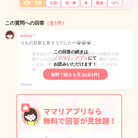
家族・旦那
旦那
習い事
車
職場
GPS
この質問への回答
（全1件）
kulona *･
うちの旦那も昔そうでしたー😭😭😭…
この回答の続きは
「ママリ」アプリ
にて
お読みいただけます！
無料で続きを見る(全1件)
6月26日