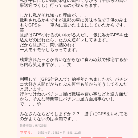
私が平日忙しい時間帯なの知ってながら（子供らの習い
事送迎づくし）行ってるのが腹立ちます。
しかし私がそれ知った理由が、、、
批判されるかもですが旦那の車に興味本位で子供のみま
もりGPSを 車内に置いたままにしていたからです。
笑
旦那はGPSつけるのいやがる人だし、仮に私がGPSを仕
込んだのばれたら、たぶん逆ギレしてきます。
だから旦那に、問い詰めれず
一人モヤモヤしちゃってます。
残業疲れた～とか言いながらなに食わぬ顔で帰宅するか
ら内心笑えますが、、、笑
判明して（GPS仕込んで）約半年たちましたが、パチン
コ大好き人間だからたぶん何年も前からそうしてるんだ
と思います。
行きつけねのパチンコ屋は職場や習い事などと逆方面だ
から、そんな時間帯にパチンコ屋方面用事ないし
で、、、💦
みなさんならどうしますか？？ 勝手にGPSをいれてる
のがよくないのは承知です、、
最終更新：6月26日
ママリ。
5歳5ヶ月, 5歳5ヶ月, 8歳, 11歳