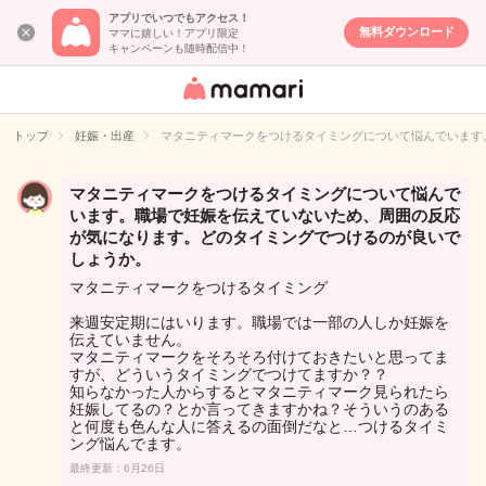
アプリでいつでもアクセス！
無料ダウンロード
ママに嬉しい！アプリ限定
キャンペーンも随時配信中！
女性専用匿名QA
アプリ・情報サ
トップ
妊娠・出産
マタニティマークをつけるタイミングについて悩んでいます
イト
マタニティマークをつけるタイミングについて悩んで
います。職場で妊娠を伝えていないため、周囲の反応
が気になります。どのタイミングでつけるのが良いで
しょうか。
マタニティマークをつけるタイミング
来週安定期にはいります。職場では一部の人しか妊娠を
伝えていません。
マタニティマークをそろそろ付けておきたいと思ってま
すが、どういうタイミングでつけてますか？？
知らなかった人からするとマタニティマーク見られたら
妊娠してるの？とか言ってきますかね？そういうのある
と何度も色んな人に答えるの面倒だなと…つけるタイミ
ング悩んでます。
最終更新：6月26日