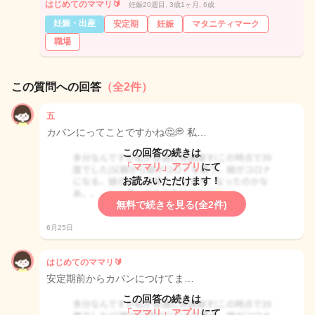
はじめてのママリ🔰
妊娠20週目, 3歳1ヶ月, 6歳
妊娠・出産
安定期
妊娠
マタニティマーク
職場
この質問への回答
（全2件）
五
カバンにってことですかね🤔💭 私…
この回答の続きは
「ママリ」アプリ
にて
お読みいただけます！
無料で続きを見る(全2件)
6月25日
はじめてのママリ🔰
安定期前からカバンにつけてま…
この回答の続きは
「ママリ」アプリ
にて